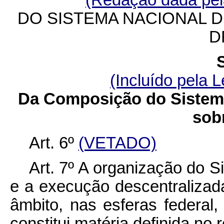
(Redação dada pela
DO SISTEMA NACIONAL D
D
(Incluído pela L
Da Composição do Sistema
sob
Art. 6º
(VETADO)
Art. 7º A organização do S
e a execução descentralizad
âmbito, nas esferas federal, 
constitui matéria definida no