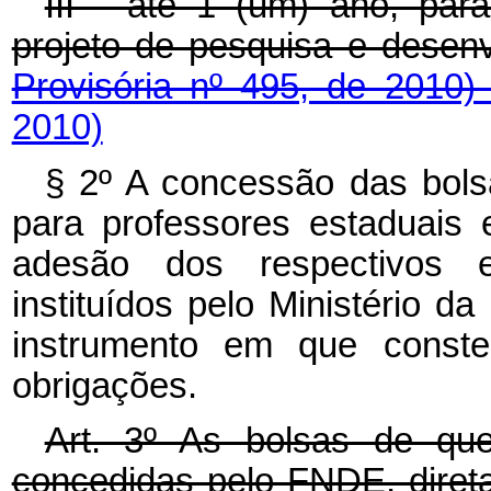
III - até 1 (um) ano, par
projeto de pesquisa e desen
Provisória nº 495, de 2010
2010)
§ 2º A concessão das bols
para professores estaduais 
adesão dos respectivos 
instituídos pelo Ministério 
instrumento em que conste
obrigações.
Art. 3º As bolsas de que
concedidas pelo FNDE, direta