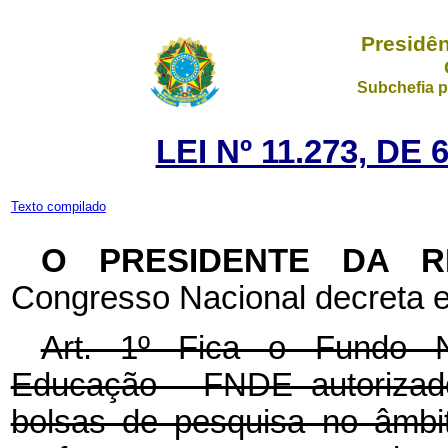
Presidên
Subchefia p
LEI Nº 11.273, DE
Texto compilado
O PRESIDENTE DA 
Congresso Nacional decreta e
Art. 1º Fica o Fundo N
Educação - FNDE autorizad
bolsas de pesquisa no âmbi