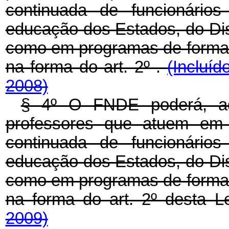
continuada de funcionário
educação dos Estados, do Dis
como em programas de formação
na forma do art. 2º .
(Incluíd
2008)
§ 4º O FNDE poderá, adi
professores que atuem em 
continuada de funcionário
educação dos Estados, do Dis
como em programas de formação
na forma do art. 2º desta L
2009)