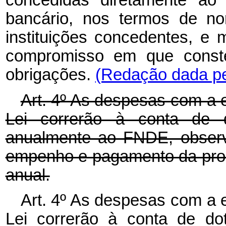
concedidas diretamente ao 
bancário, nos termos de no
instituições concedentes, e
compromisso em que conste
obrigações.
(Redação dada pel
Art. 4º As despesas com a 
Lei correrão à conta de d
anualmente ao FNDE, observ
empenho e pagamento da prog
anual.
Art. 4º As despesas com a 
Lei correrão à conta de do