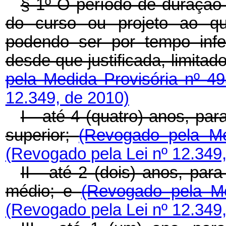
§ 1º O período de duração 
do curso ou projeto ao qua
podendo ser por tempo infe
desde que justificada, limita
pela Medida Provisória nº 4
12.349, de 2010)
I - até 4 (quatro) anos, par
superior;
(Revogado pela Me
(Revogado pela Lei nº 12.349
II - até 2 (dois) anos, par
médio; e
(Revogado pela Me
(Revogado pela Lei nº 12.349