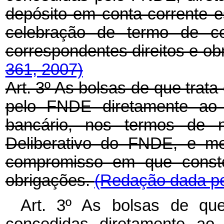
depósito em conta-corrente e
celebração de termo de 
correspondentes direitos e o
361, 2007)
Art. 3º As bolsas de que trata
pelo FNDE diretamente ao b
bancário, nos termos de 
Deliberativo do FNDE, e me
compromisso em que conste
obrigações.
(Redação dada pel
Art. 3º As bolsas de que