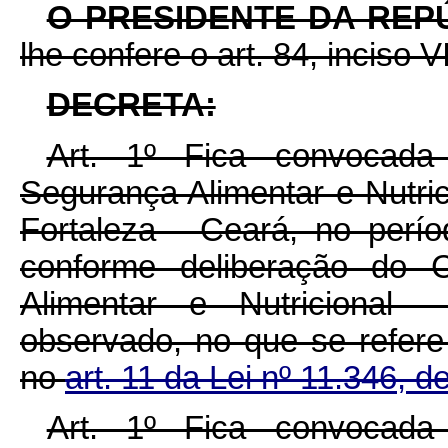
O PRESIDENTE DA REP
lhe confere o art. 84, inciso V
DECRETA:
Art. 1º Fica convocada
Segurança Alimentar e Nutric
Fortaleza - Ceará, no per
conforme deliberação do 
Alimentar e Nutricional
observado, no que se refere
no
art. 11 da Lei nº 11.346, 
Art. 1º Fica convocada