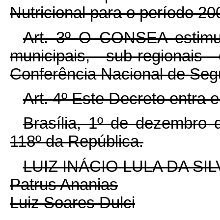
Nutricional para o período 20
Art. 3º O CONSEA estimul
municipais, sub-regionais
Conferência Nacional de Segu
Art. 4º Este Decreto entra 
Brasília, 1º de dezembro 
118º da República.
LUIZ INÁCIO LULA DA SIL
Patrus Ananias
Luiz Soares Dulci