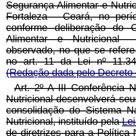
Segurança Alimentar e Nutric
Fortaleza - Ceará, no per
conforme deliberação do 
Alimentar e Nutricional
observado, no que se refere
no art. 11 da Lei nº 11.3
(Redação dada pelo Decreto 
Art. 2º A III Conferência
Nutricional desenvolverá seu
consolidação do Sistema N
Nutricional, instituído pela
Lei
de diretrizes para a Polític