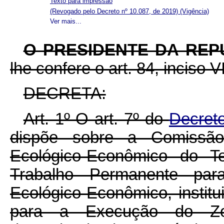
Texto para impressão
(Revogado pelo Decreto nº 10.087, de 2019)
(Vigência)
Ver mais...
O PRESIDENTE DA REP
lhe confere o art. 84, inciso V
DECRETA:
Art. 1º O art. 7º do
Decret
dispõe sobre a Comissã
Ecológico-Econômico do Te
Trabalho Permanente pa
Ecológico-Econômico, instit
para a Execução do Zon