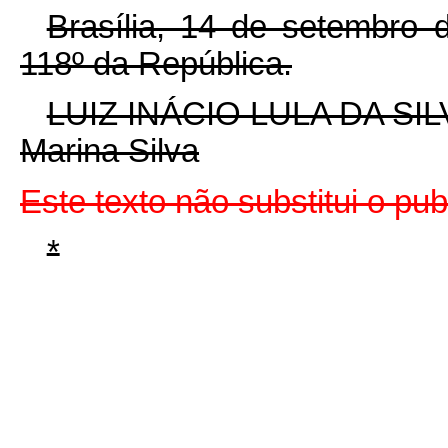
Brasília, 14 de setembro 
118º da República.
LUIZ INÁCIO LULA DA SIL
Marina Silva
Este texto não substitui o p
*