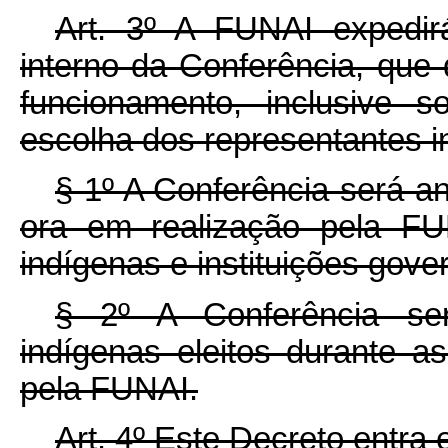
Art. 3º A FUNAI expedirá
interno da Conferência, que
funcionamento, inclusive 
escolha dos representantes i
§ 1º A Conferência será an
ora em realização pela F
indígenas e instituições gove
§ 2º A Conferência ser
indígenas eleitos durante as
pela FUNAI.
Art. 4º Este Decreto entra