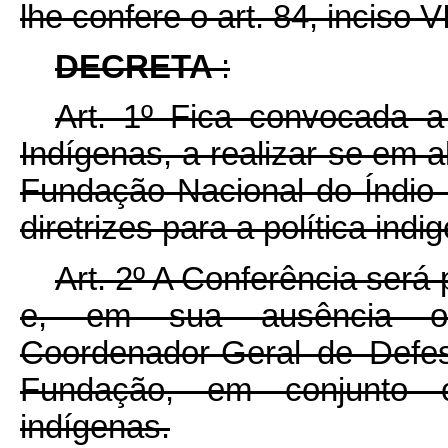
lhe confere o art. 84, inciso V
DECRETA
:
Art. 1º Fica convocada 
Indígenas, a realizar-se em 
Fundação Nacional do Índio 
diretrizes para a política indig
Art. 2º A Conferência será
e, em sua ausência ou
Coordenador-Geral de Defes
Fundação, em conjunto 
indígenas.