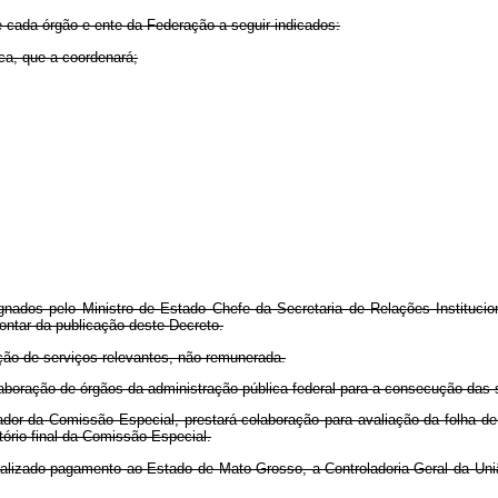
e cada órgão e ente da Federação a seguir indicados:
ica, que a coordenará;
dos pelo Ministro de Estado Chefe da Secretaria de Relações Institucion
contar da publicação deste Decreto.
ção de serviços relevantes, não remunerada.
aboração de órgãos da administração pública federal para a consecução das s
ador da Comissão Especial, prestará colaboração para avaliação da folha de
tório final da Comissão Especial.
alizado pagamento ao Estado de Mato Grosso, a Controladoria-Geral da Uniã