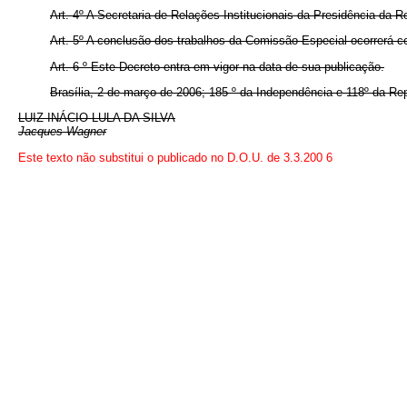
Art. 4º A Secretaria de Relações Institucionais da Presidência da R
Art. 5º A conclusão dos trabalhos da Comissão Especial ocorrerá com
Art. 6
º
Este Decreto entra em vigor na data de sua publicação.
Brasília, 2 de março de 2006; 185
º
da Independência e 118º da Rep
LUIZ INÁCIO LULA DA SILVA
Jacques Wagner
Este texto não substitui o publicado no D.O.U. de 3.3.200
6