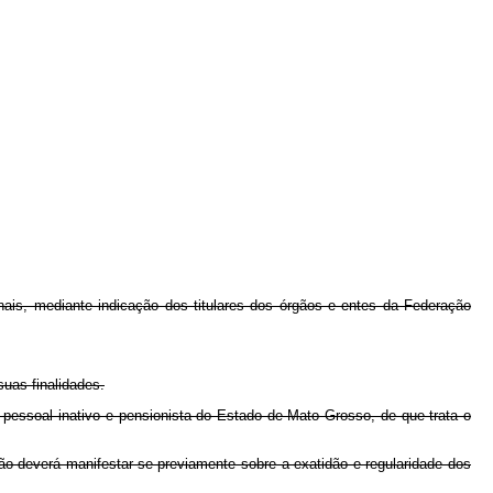
ais, mediante indicação dos titulares dos órgãos e entes da Federação
uas finalidades.
 pessoal inativo e pensionista do Estado de Mato Grosso, de que trata o
o deverá manifestar-se previamente sobre a exatidão e regularidade dos