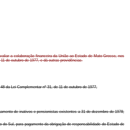
valiar a colaboração financeira da União ao Estado de Mato Grosso, nos
11 de outubro de 1977, e dá outras providências.
rt. 48 da Lei Complementar nº 31, de 11 de outubro de 1977,
gamento de inativos e pensionistas existentes a 31 de dezembro de 1978;
so do Sul, para pagamento da obrigação de responsabilidade do Estado de