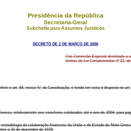
Presidência da República
Secretaria-Geral
Subchefia para Assuntos Jurídicos
DECRETO DE 2 DE MARÇO DE 2006
Cria Comissão Especial destinada a a
termos da Lei Complementar nº 31, de 
nfere o art. 84, inciso IV, da Constituição, e tendo em vista o disposto no a
 Grosso, relativamente aos convênios celebrados até o ano de 2004, para pa
 a metodologia da colaboração financeira da União e do Estado do Mato Gros
entes a 31 de dezembro de 1978.