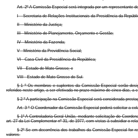
Art. 2º A Comissão Especial será integrada por um representante d
I - Secretaria de Relações Institucionais da Presidência da Repúbl
II - Ministério da Justiça;
III - Ministério do Planejamento, Orçamento e Gestão;
IV - Ministério da Fazenda;
V - Ministério da Previdência Social;
VI - Casa Civil da Presidência da República;
VII - Estado de Mato Grosso; e
VIII - Estado de Mato Grosso do Sul.
§ 1
º
Os membros e suplentes da Comissão Especial serão designa
referidos neste artigo, a ser efetivada no prazo máximo de cinco dias, a 
§ 2
º
A participação na Comissão Especial será considerada presta
Art. 3
º
O Coordenador da Comissão Especial poderá solicitar a col
§ 1º A Controladoria-Geral União, mediante solicitação do Coorden
art. 27 da Lei Complementar nº 31, de 1977, com vistas à subsidiar o rela
§ 2º Se em decorrência dos trabalhos da Comissão Especial for re
valores.