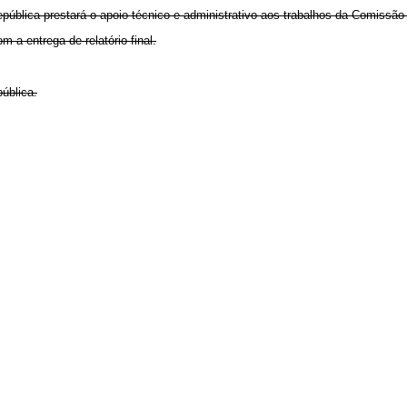
epública prestará o apoio técnico e administrativo aos trabalhos da Comissão
 a entrega de relatório final.
ública.