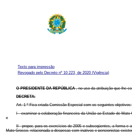
Texto para impressão
Revogado pelo Decreto nº 10.223, de 2020
(Vigência)
O PRESIDENTE DA REPÚBLICA
, no uso da atribuição que lhe co
DECRETA:
Art. 1
º
Fica criada Comissão Especial com os seguintes objetivos:
I - examinar a colaboração financeira da União ao Estado de Mato
e
II - propor, para os exercícios de 2005 e subseqüentes, a forma e
Mato Grosso, relacionada a despesas com inativos e pensionistas exist