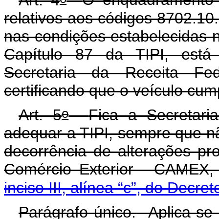
relativos aos códigos 8702.10
nas condições estabelecidas
Capítulo 87 da TIPI, está
Secretaria da Receita Fe
certificando que o veículo cum
o
Art. 5
Fica a Secretari
adequar a TIPI, sempre que nã
decorrência de alterações 
Comércio Exterior - CAMEX,
inciso III, alínea “c”, do Decret
Parágrafo único.
Aplica-se