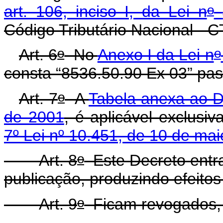
o
art. 106, inciso I, da Lei n
Código Tributário Nacional - C
o
o
Art. 6
No
Anexo I da Lei n
consta “8536.50.90 Ex 03” pass
o
Art. 7
A
Tabela anexa ao D
de 2001
, é aplicável exclusi
7º Lei nº 10.451, de 10 de ma
o
Art. 8
Este Decreto entr
publicação, produzindo efeitos 
o
Art. 9
Ficam revogados, a