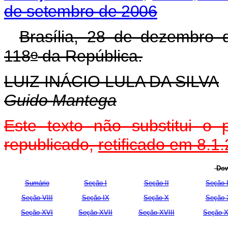
de setembro de 2006
Brasília, 28 de dezembro 
o
118
da República.
LUIZ INÁCIO LULA DA SILVA
Guido Mantega
Este texto não substitui o
republicado,
retificado em 8.1
Dow
Sumário
Seção I
Seção II
Seção I
Seção VIII
Seção IX
Seção X
Seção 
Seção XVI
Seção XVII
Seção XVIII
Seção X