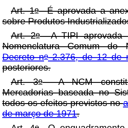
o
A
rt. 1
É aprovada a anex
sobre Produtos Industrializado
o
Art. 2
A TIPI aprovada 
Nomenclatura Comum do 
o
Decreto n
2.376, de 12 de 
posteriores.
o
Art. 3
A NCM constitui 
Mercadorias baseada no Si
todos os efeitos previstos no
a
de março de 1971
.
o
Art. 4
O enquadramento 