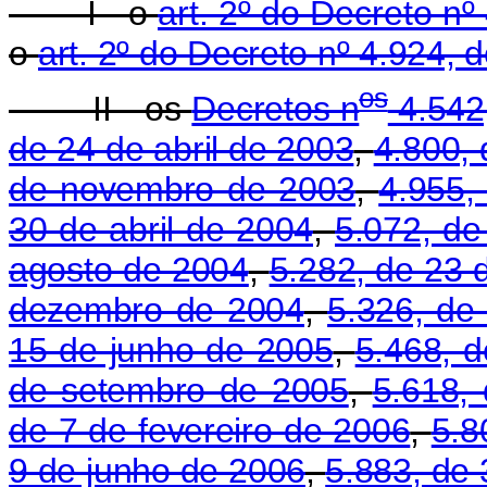
I - o
art. 2º do Decreto n
o
art. 2º do Decreto nº 4.924,
o
s
II - os
Decretos n
4.542
de 24 de abril de 2003
,
4.800,
de novembro de 2003
,
4.955,
30 de abril de 2004
,
5.072, de
agosto de 2004
,
5.282, de 23
dezembro de 2004
,
5.326, de
15 de junho de 2005
,
5.468, 
de setembro de 2005
,
5.618,
de 7 de fevereiro de 2006
,
5.8
9 de junho de 2006
,
5.883, de