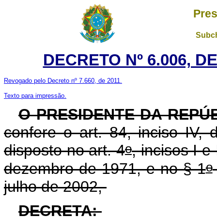
Pres
Subch
DECRETO Nº 6.006, D
Revogado pelo Decreto nº 7.660, de 2011.
Texto para impressão.
O PRESIDENTE DA REPÚ
confere o art. 84, inciso IV,
o
disposto no art. 4
, incisos I e
o
dezembro de 1971, e no § 1
julho de 2002,
DECRETA: