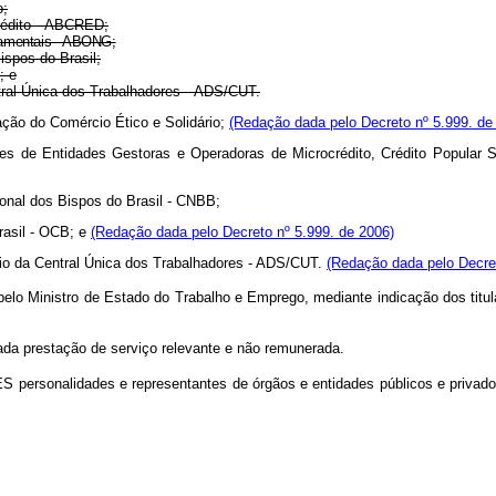
o;
rédito - ABCRED;
amentais - ABONG;
spos do Brasil;
; e
al Única dos Trabalhadores - ADS/CUT.
ação do Comércio Ético e Solidário;
(Redação dada pelo Decreto nº 5.999. de
ntes de Entidades Gestoras e Operadoras de Microcrédito, Crédito Popular
ional dos Bispos do Brasil - CNBB;
rasil - OCB; e
(Redação dada pelo Decreto nº 5.999. de 2006)
rio da Central Única dos Trabalhadores - ADS/CUT.
(Redação dada pelo Decret
o Ministro de Estado do Trabalho e Emprego, mediante indicação dos titula
a prestação de serviço relevante e não remunerada.
S personalidades e representantes de órgãos e entidades públicos e privado