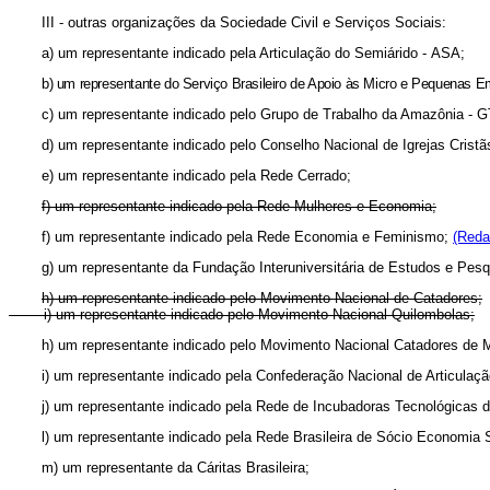
III - outras organizações da Sociedade Civil e Serviços Sociais:
a) um representante indicado pela Articulação do Semiárido - ASA;
b) um representante do Serviço Brasileiro de Apoio às Micro e Pequenas
c) um representante indicado pelo Grupo de Trabalho da Amazônia - G
d) um representante indicado pelo Conselho Nacional de Igrejas Crist
e) um representante indicado pela Rede Cerrado;
f) um representante indicado pela Rede Mulheres e Economia;
f) um representante indicado pela Rede Economia e Feminismo;
(Reda
g) um representante da Fundação Interuniversitária de Estudos e Pe
h) um representante indicado pelo Movimento Nacional de Catadores;
i) um representante indicado pelo Movimento Nacional Quilombolas;
h) um representante indicado pelo Movimento Nacional Catadores de 
i) um representante indicado pela Confederação Nacional de Articu
j) um representante indicado pela Rede de Incubadoras Tecnológicas d
l) um representante indicado pela Rede Brasileira de Sócio Economia S
m) um representante da Cáritas Brasileira;