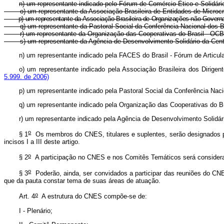
n) um representante indicado pelo Fórum de Comércio Ético e Solidári
o) um representante da Associação Brasileira de Entidades de Microc
p) um representante da Associação Brasileira de Organizações não Govern
q) um representante da Pastoral Social da Conferência Nacional dos Bi
r) um representante da Organização das Cooperativas do Brasil - OCB
s) um representante da Agência de Desenvolvimento Solidário da Centr
n) um representante indicado pela FACES do Brasil - Fórum de Articul
o) um representante indicado pela Associação Brasileira dos Dirige
5.999. de 2006)
p)
um representante indicado pela Pastoral Social da Conferência Nac
q)
um representante indicado pela Organização das Cooperativas do B
r) um representante indicado pela Agência de Desenvolvimento Solidá
o
§ 1
Os membros do CNES, titulares e suplentes, serão designados pel
incisos I a III deste artigo.
o
§ 2
A participação no CNES e nos Comitês Temáticos será considerad
o
§ 3
Poderão, ainda, ser convidados a participar das reuniões do CNE
que da pauta constar tema de suas áreas de atuação.
o
Art. 4
A estrutura do CNES compõe-se de:
I - Plenário;