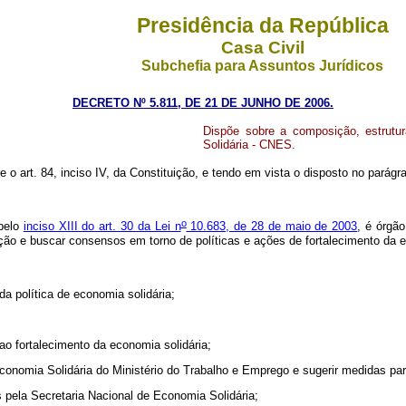
Presidência da República
Casa Civil
Subchefia para Assuntos Jurídicos
DECRETO Nº 5.811, DE 21 DE JUNHO DE 2006.
Dispõe sobre a composição, estrutu
Solidária - CNES.
e o art. 84, inciso IV, da Constituição, e tendo em vista o disposto no parágra
o
pelo
inciso XIII do art. 30 da Lei n
10.683, de 28 de maio de 2003
, é órgão
ocução e buscar consensos em torno de políticas e ações de fortalecimento da 
da política de economia solidária;
;
ao fortalecimento da economia solidária;
Economia Solidária do Ministério do Trabalho e Emprego e sugerir medidas pa
 pela Secretaria Nacional de Economia Solidária;