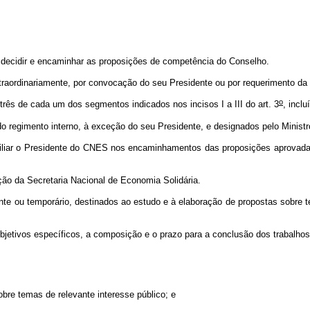
 decidir e encaminhar as proposições de competência do Conselho.
extraordinariamente, por convocação do seu Presidente ou por requerimento d
o
 de cada um dos segmentos indicados nos incisos I a III do art. 3
, incl
egimento interno, à exceção do seu Presidente, e designados pelo Ministr
liar o Presidente do CNES nos encaminhamentos das proposições aprovadas
ção da Secretaria Nacional de Economia Solidária.
e ou temporário, destinados ao estudo e à elaboração de propostas sobre te
jetivos específicos, a composição e o prazo para a conclusão dos trabalhos
obre temas de relevante interesse público; e