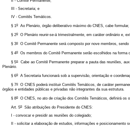
II - Comitê Permanente;
III - Secretaria; e
IV - Comitês Temáticos.
o
§ 1
Ao Plenário, órgão deliberativo máximo do CNES, cabe formular,
o
§ 2
O Plenário reunir-se-á trimestralmente, em caráter ordinário e, 
o
§ 3
O Comitê Permanente será composto por nove membros, sendo três
o
§ 4
Os membros do Comitê Permanente serão escolhidos na forma do r
o
§ 5
Cabe ao Comitê Permanente preparar a pauta das reuniões, auxi
Plenário.
o
§ 6
A Secretaria funcionará sob a supervisão, orientação e coordena
o
§ 7
O CNES poderá instituir Comitês Temáticos, de caráter permanent
órgãos e entidades públicas e privadas não integrantes da sua estrutura.
o
§ 8
O CNES, no ato de criação dos Comitês Temáticos, definirá os ob
o
Art. 5
São atribuições do Presidente do CNES:
I - convocar e presidir as reuniões do colegiado;
II - solicitar a elaboração de estudos, informações e posicionamento s