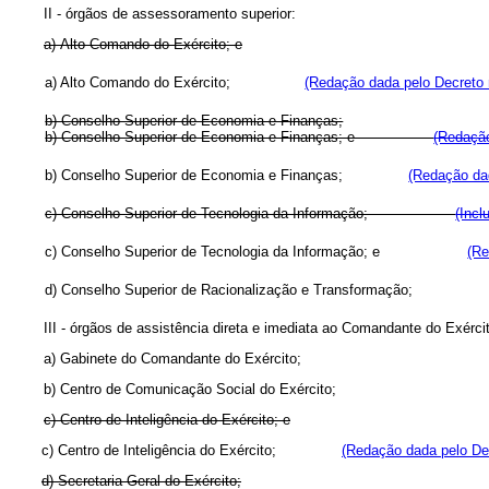
II - órgãos de assessoramento superior:
a) Alto Comando do Exército; e
a) Alto Comando do Exército;
(Redação dada pelo Decreto 
b) Conselho Superior de Economia e Finanças;
b) Conselho Superior de Economia e Finanças; e
(Redação
b) Conselho Superior de Economia e Finanças;
(Redação da
c) Conselho Superior de Tecnologia da Informação;
(Incl
c) Conselho Superior de Tecnologia da Informação; e
(Re
d) Conselho Superior de Racionalização e Transformaç
III - órgãos de assistência direta e imediata ao Comandante do Exérci
a) Gabinete do Comandante do Exército;
b) Centro de Comunicação Social do Exército;
c) Centro de Inteligência do Exército; e
c) Centro de Inteligência do Exército;
(Redação dada pelo Dec
d) Secretaria-Geral do Exército;