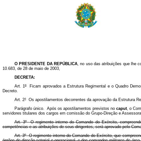
O PRESIDENTE DA REPÚBLICA
, no uso das atribuições que lhe c
10.683, de 28 de maio de 2003,
DECRETA:
Art. 1
º
Ficam aprovados a Estrutura Regimental e o Quadro Demons
Decreto.
Art. 2
°
Os apostilamentos decorrentes da aprovação da Estrutura Regi
Parágrafo único. Após os apostilamentos previstos no
caput
, o Com
servidores titulares dos cargos em comissão do Grupo-Direção e Assessor
Art. 3º O regimento interno do Comando do Exército, compreenden
competências e as atribuições de seus dirigentes, será aprovado pelo Coman
Art. 3º O regimento interno do Comando do Exército, que compreend
órgãos de direção setorial e operacional, e dos comandos militares de área