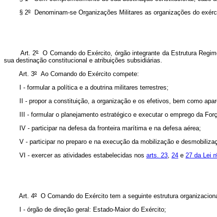
§ 2
º
Denominam-se Organizações Militares as organizações do exércit
Art. 2
º
O Comando do Exército, órgão integrante da Estrutura Regimen
sua destinação constitucional e atribuições subsidiárias.
Art. 3
º
Ao Comando do Exército compete:
I - formular a política e a doutrina militares terrestres;
II - propor a constituição, a organização e os efetivos, bem como apare
III - formular o planejamento estratégico e executar o emprego da For
IV - participar na defesa da fronteira marítima e na defesa aérea;
V - participar no preparo e na execução da mobilização e desmobiliza
VI - exercer as atividades estabelecidas nos
arts. 23
,
24
e
27 da Lei n
Art. 4
º
O Comando do Exército tem a seguinte estrutura organizaciona
I - órgão de direção geral: Estado-Maior do Exército;