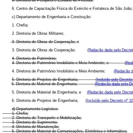
6. Diretoria de Pesquisa e Estudos de Pessoal;
6. Centro de Capacitação Física do Exército e Fortaleza de São Joã
c) Departamento de Engenharia e Construção:
1. Chefia;
2. Diretoria de Obras Militares;
3. Diretoria de Obras de Cooperação; e
3. Diretoria de Obras de Cooperação;
(Redação dada pelo Decret
4. Diretoria de Patrimônio;
4. Diretoria de Patrimônio Imobiliário e Meio Ambiente; e
(Red
4. Diretoria de Patrimônio Imobiliário e Meio Ambiente;
(Redação d
5. Diretoria de Projetos de Engenharia;
(Incluído pelo Decreto
5. Diretoria de Material de Engenharia;
(Redação dada pelo De
5. Diretoria de Material de Engenharia; e
(Redação dada pelo Decret
6. Diretoria de Projetos de Engenharia;
(Incluído pelo Decreto nº 1
d) Departamento Logístico:
1. Chefia;
2. Diretoria de Transporte e Mobilização;
3. Diretoria de Suprimento;
4. Diretoria de Manutenção;
5. Diretoria de Material de Comunicações, Eletrônica e Informática;