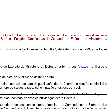
 e o Quadro Demonstrativo dos Cargos em Comissão do Grupo-Direção e
S e das Funções Gratificadas do Comando do Exército do Ministério da
sta o disposto na Lei Complementar n
º
97, de 9 de junho de 1999, e na Lei n
º
 do Exército do Ministério da Defesa, na forma dos
Anexos I
e
II
a este
o da data de publicação deste Decreto.
nta dias, contado da data de publicação deste Decreto, a relação nominal dos
o número de cargos vagos, denominação e respectivo nível.
ial e de assistência direta e imediata ao Comandante do Exército, suas
ta dias, contado da data de publicação deste Decreto.
perior e de assistência direta e imediata ao Comandante do Exército, dos
elo Comandante do Exército e publicado no Diário Oficial da União, no prazo