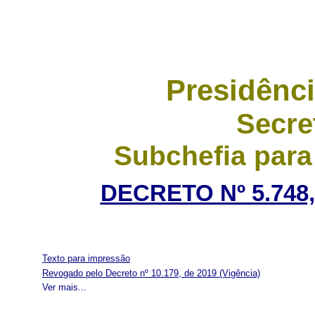
Presidênci
Secre
Subchefia para
DECRETO Nº 5.748,
Texto para impressão
Revogado pelo Decreto nº 10.179, de 2019
(Vigência)
Ver mais...