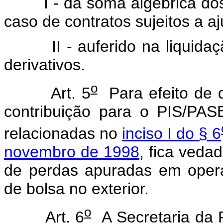
I - da soma algébrica dos 
caso de contratos sujeitos a a
II - auferido na liquidaçã
derivativos.
o
Art. 5
Para efeito de 
contribuição para o PIS/PAS
relacionadas no
inciso I do § 6
novembro de 1998
, fica ved
de perdas apuradas em oper
de bolsa no exterior.
o
Art. 6
A Secretaria da R