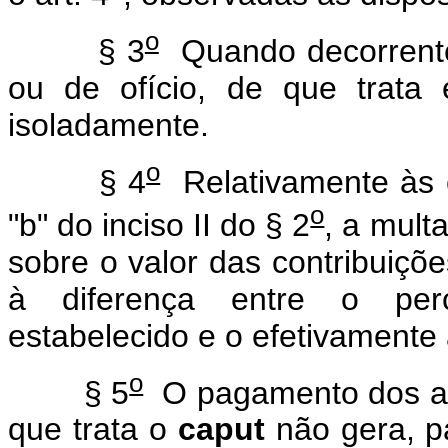
o
§ 3
Quando decorrentes
ou de ofício, de que trata 
isoladamente.
o
§ 4
Relativamente às c
o
"b" do inciso II do § 2
, a mult
sobre o valor das contribuiçõ
à diferença entre o per
estabelecido e o efetivamente
o
§ 5
O pagamento dos acr
que trata o
caput
não gera, p