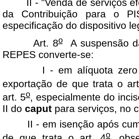
II - "Venda de serviços ef
da Contribuição para o 
especificação do dispositivo l
o
Art. 8
A suspensão da 
REPES converte-se:
I - em alíquota zero ap
exportação de que trata o art
o
art. 5
, especialmente do inci
II do
caput
para serviços, no c
II - em isenção após cumpr
o
de que trata o art. 4
, obs