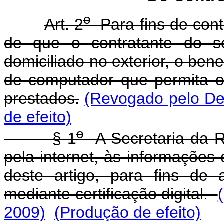
o
Art. 2
Para fins de con
de que o contratante do se
domiciliado no exterior, o ben
de computador que permita o
prestados.
(Revogado pelo Dec
de efeito)
o
§ 1
A Secretaria da R
pela internet, às informações
deste artigo, para fins de 
mediante certificação digital.
2009)
(Produção de efeito)