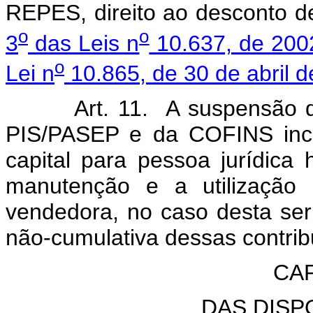
REPES, direito ao desconto d
o
o
3
das Leis n
10.637, de 200
o
Lei n
10.865, de 30 de abril d
Art. 11. A suspensão da e
PIS/PASEP e da COFINS inci
capital para pessoa jurídic
manutenção e a utilização 
vendedora, no caso desta ser 
não-cumulativa dessas contrib
CAP
DAS DISP