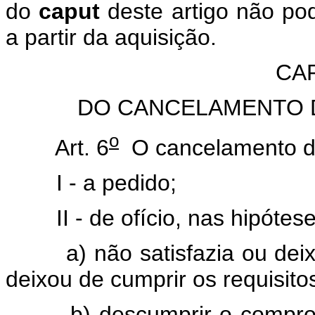
do
caput
deste artigo não po
a partir da aquisição.
CAP
DO CANCELAMENTO D
o
Art. 6
O cancelamento da 
I - a pedido;
II - de ofício, nas hipóteses
a) não satisfazia ou deixou
deixou de cumprir os requisito
b) descumprir o compromis