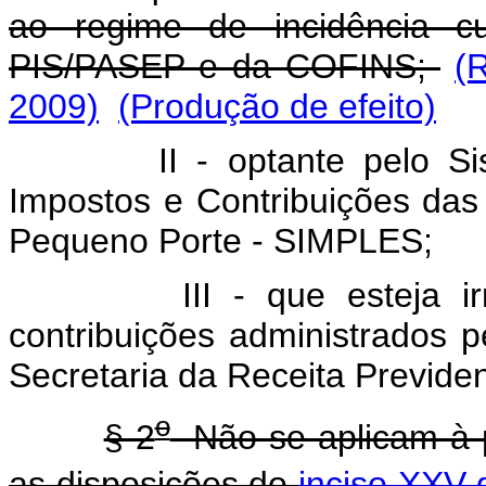
ao regime de incidência cu
PIS/PASEP e da COFINS;
(
2009)
(Produção de efeito)
II - optante pelo Siste
Impostos e Contribuições da
Pequeno Porte - SIMPLES;
III - que esteja irregu
contribuições administrados p
Secretaria da Receita Previden
o
§ 2
Não se aplicam à p
as disposições do
inciso XXV d