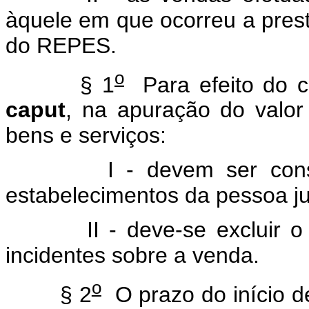
àquele em que ocorreu a prest
do REPES.
o
§ 1
Para efeito do cá
caput
, na apuração do valor
bens e serviços:
I - devem ser consider
estabelecimentos da pessoa ju
II - deve-se excluir o val
incidentes sobre a venda.
o
§ 2
O prazo do início de 