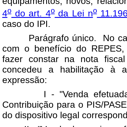
equipamentos, novos, relaci
o
o
o
4
do art. 4
da Lei n
11.196
caso do IPI.
Parágrafo único. No caso 
com o benefício do REPES, 
fazer constar na nota fisc
concedeu a habilitação à a
expressão:
I - "Venda efetuada co
Contribuição para o PIS/PAS
do dispositivo legal correspon