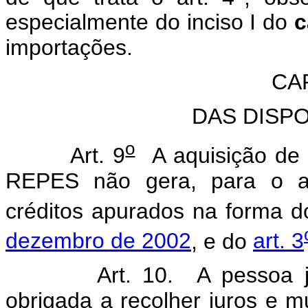
especialmente do inciso I do
c
importações.
CA
DAS DISP
o
Art. 9
A aquisição de 
REPES não gera, para o adq
créditos apurados na forma 
dezembro de 2002
, e do
art. 3
Art. 10. A pessoa jurídi
obrigada a recolher juros e m