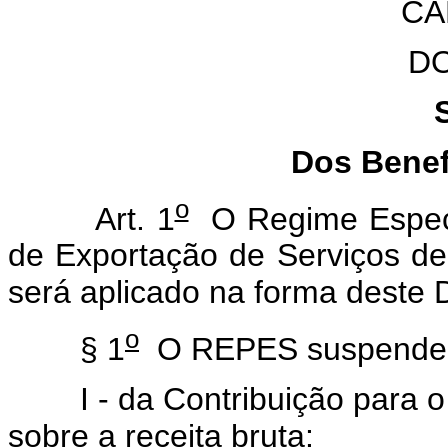
CA
D
Dos Benef
o
Art. 1
O Regime Especia
de Exportação de Serviços d
será aplicado na forma deste 
o
§ 1
O REPES suspende a
I - da Contribuição para o
sobre a receita bruta: