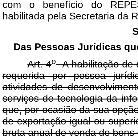
com o benefício do REPES
habilitada pela Secretaria da 
S
Das Pessoas Jurídicas qu
o
Art. 4
A habilitação de q
requerida por pessoa juríd
atividades de desenvolvimen
serviços de tecnologia da in
que, por ocasião da sua opç
de exportação igual ou superio
bruta anual de venda de bens 