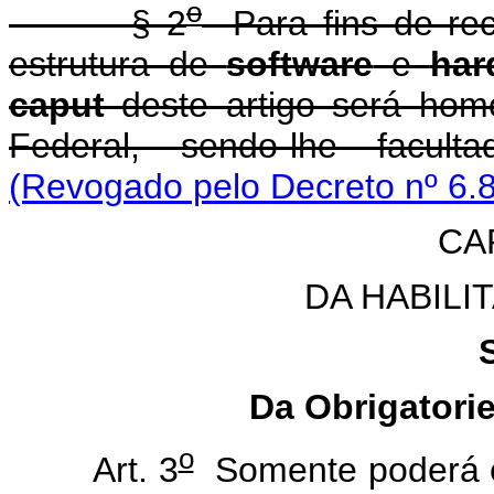
o
§ 2
Para fins de reco
estrutura de
software
e
har
caput
deste artigo será homo
Federal, sendo-lhe facul
(Revogado pelo Decreto nº 6.
CAP
DA HABILI
Da Obrigatori
o
Art. 3
Somente poderá ef