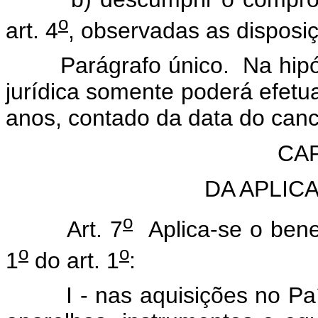
o
art. 4
, observadas as disposiç
Parágrafo único. Na hipóte
jurídica somente poderá efetu
anos, contado da data do can
CAP
DA APLIC
o
Art. 7
Aplica-se o bene
o
o
1
do art. 1
:
I - nas aquisições no País