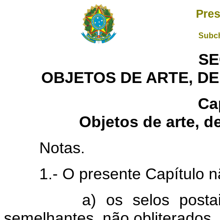
Pres
Subch
SE
OBJETOS DE ARTE, D
Ca
Objetos de arte, d
Notas.
1.- O presente Capítulo n
a) os selos postais, sel
semelhantes, não obliterados,