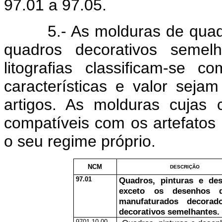
97.01 a 97.05.
5.- As molduras de quadros
quadros decorativos semel
litografias classificam-se
características e valor seja
artigos. As molduras cujas 
compatíveis com os artefatos
o seu regime próprio.
NCM
DESCRIÇÃO
97.01
Quadros, pinturas e des
exceto os desenhos 
manufaturados decora
decorativos semelhantes.
9701.10.00