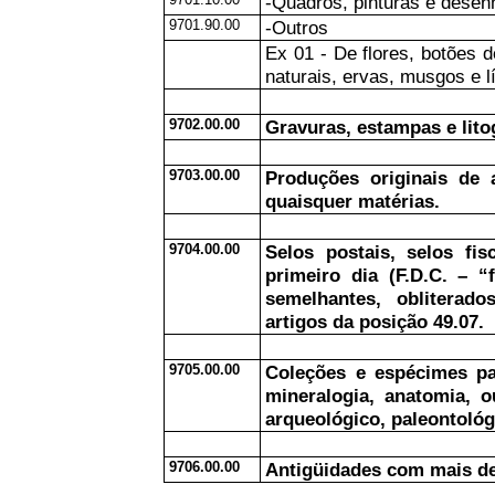
-Quadros, pinturas e desen
9701.90.00
-Outros
Ex 01 - De flores, botões d
naturais, ervas, musgos e 
9702.00.00
Gravuras, estampas e litog
9703.00.00
Produções originais de a
quaisquer matérias.
9704.00.00
Selos postais, selos fis
primeiro dia (F.D.C. – “f
semelhantes, obliterad
artigos da posição 49.07.
9705.00.00
Coleções e espécimes par
mineralogia, anatomia, o
arqueológico, paleontológ
9706.00.00
Antigüidades com mais de