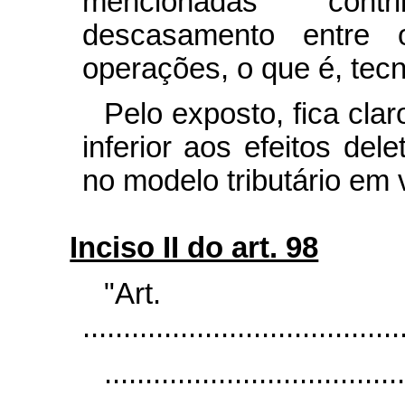
mencionadas contr
descasamento entre 
operações, o que é, tecn
Pelo exposto, fica cla
inferior aos efeitos del
no modelo tributário em v
Inciso II do art. 98
"Ar
.......................................
.....................................