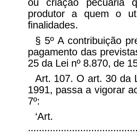
ou criação pecuária q
produtor a quem o uti
finalidades.
§ 5º A contribuição pr
pagamento das previstas 
25 da Lei nº 8.870, de 15
Art. 107. O art. 30 da 
1991, passa a vigorar a
7º:
‘Ar
.......................................