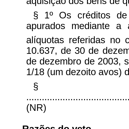
aquisição dos bens de que
§ 1º Os créditos de 
apurados mediante a 
alíquotas referidas no 
10.637, de 30 de dezem
de dezembro de 2003, s
1/18 (um dezoito avos) 
§ 
.......................................
(NR)
Razões do veto