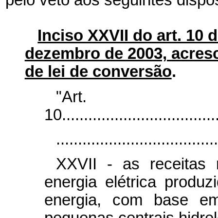
Inciso XXVII do art. 10 d
dezembro de 2003, acresc
de lei de conversão
.
"Art.
10....................................
.....................................
XXVII - as receitas 
energia elétrica produz
energia, com base em
pequenas centrais hidrel