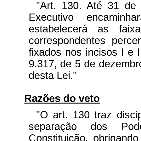
"Art. 130. Até 31 d
Executivo encaminha
estabelecerá as fai
correspondentes percen
fixados nos incisos I e I
9.317, de 5 de dezembro
desta Lei."
Razões do veto
"O art. 130 traz disci
separação dos Pod
Constituição, obrigando