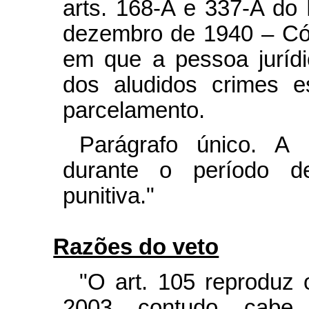
arts. 168-A e 337-A do 
dezembro de 1940 – Cód
em que a pessoa juríd
dos aludidos crimes e
parcelamento.
Parágrafo único. A 
durante o período d
punitiva."
Razões do veto
"O art. 105 reproduz 
2003, contudo, cabe 