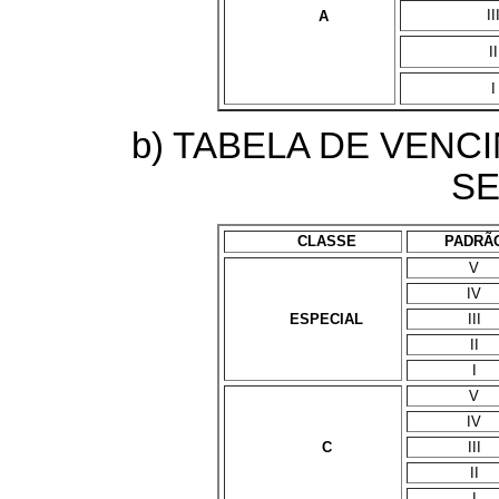
II
A
II
I
b) TABELA DE VENC
SE
CLASSE
PADRÃ
V
IV
ESPECIAL
III
II
I
V
IV
C
III
II
I