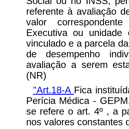
Social ou no INSS, pe
referente à avaliação d
valor correspondent
Executiva ou unidade o
vinculado e a parcela d
de desempenho indivi
avaliação a serem esta
(NR)
"Art.18-A
Fica instituí
Perícia Médica - GEPM,
se refere o art. 4º , a p
nos valores constantes 