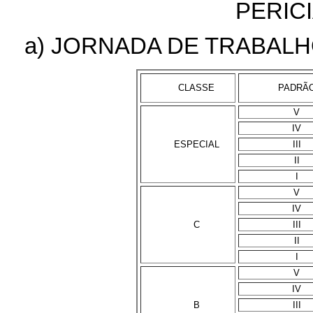
PERIC
a) JORNADA DE TRABALH
CLASSE
PADRÃ
V
IV
ESPECIAL
III
II
I
V
IV
C
III
II
I
V
IV
B
III