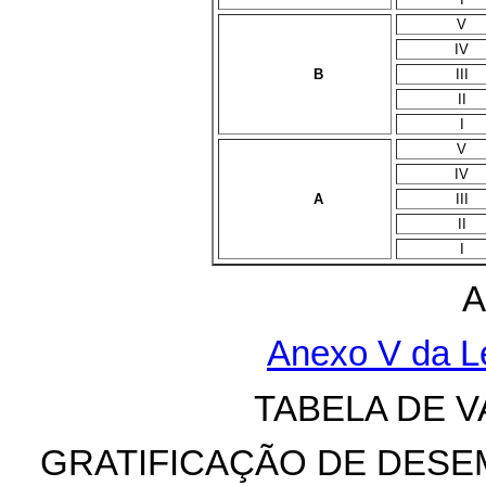
V
IV
B
III
II
I
V
IV
A
III
II
I
A
Anexo V da Le
TABELA DE 
GRATIFICAÇÃO DE DESE