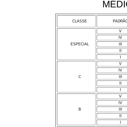
MÉDI
CLASSE
PADRÃ
V
IV
ESPECIAL
III
II
I
V
IV
C
III
II
I
V
IV
B
III
II
I