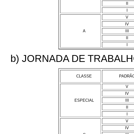
II
I
V
IV
A
III
II
I
b) JORNADA DE TRABALH
CLASSE
PADRÃ
V
IV
ESPECIAL
III
II
I
V
IV