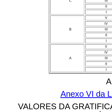
C
III
II
I
V
IV
B
III
II
I
V
IV
A
III
II
I
A
Anexo VI da L
VALORES DA GRATIFIC