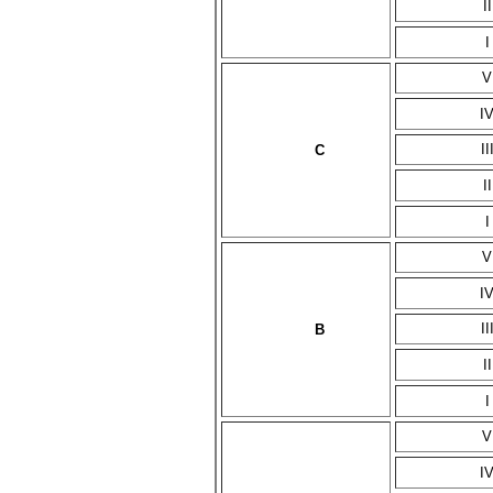
II
I
V
I
II
C
II
I
V
I
II
B
II
I
V
I