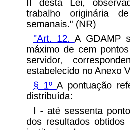
II desta Lei, observa
trabalho originária 
semanais." (NR)
"Art. 12.
A GDAMP se
máximo de cem pontos 
servidor, correspon
estabelecido no Anexo V
§ 1º
A pontuação re
distribuída:
I - até sessenta pont
dos resultados obtido