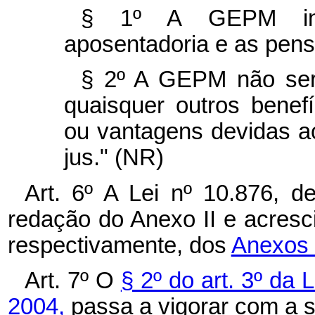
§ 1º A GEPM int
aposentadoria e as pens
§ 2º A GEPM não serv
quaisquer outros benefí
ou vantagens devidas a
jus." (NR)
Art. 6º A Lei nº 10.876, 
redação do Anexo II e acresc
respectivamente, dos
Anexos 
Art. 7º O
§ 2º do art. 3º da
2004,
passa a vigorar com a 