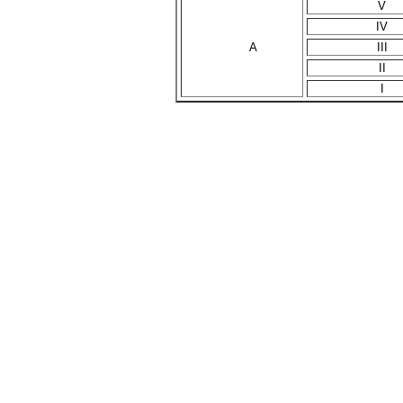
V
IV
A
III
II
I