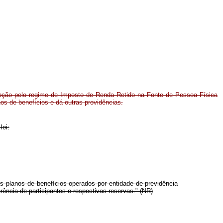
opção pelo regime de Imposto de Renda Retido na Fonte de Pessoa Física
nos de benefícios e dá outras providências.
lei:
s planos de benefícios operados por entidade de previdência
ência de participantes e respectivas reservas." (NR)