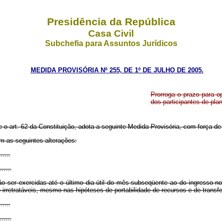
Presidência da República
Casa Civil
Subchefia para Assuntos Jurídicos
MEDIDA PROVISÓRIA Nº 255, DE 1º DE JULHO DE 2005.
Prorroga o prazo para 
dos participantes de pla
e o art. 62 da Constituição, adota a seguinte Medida Provisória, com força de 
om as seguintes alterações:
......
......
 ser exercidas até o último dia útil do mês subseqüente ao do ingresso no
retratáveis, mesmo nas hipóteses de portabilidade de recursos e de transfer
......
......