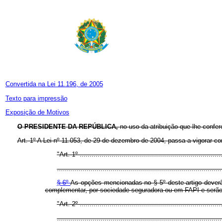
Convertida na Lei 11.196, de 2005
Texto para impressão
Exposição de Motivos
O PRESIDENTE DA REPÚBLICA,
no uso da atribuição que lhe confer
Art. 1º A Lei nº 11.053, de 29 de dezembro de 2004, passa a vigorar c
"Art. 1º .......................................................................
...................................................................................
§ 6º
As opções mencionadas no § 5º deste artigo deverão
complementar, por sociedade seguradora ou em FAPI e serão ir
"Art. 2º .......................................................................
...................................................................................