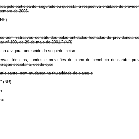
zada pelo participante, segurado ou quotista, à respectiva entidade de previ
ezembro de 2005.
."(NR)
......
dos administrativos constituídos pelas entidades fechadas de previdência 
tar nº 109, de 29 de maio de 2001." (NR)
ssa a vigorar acrescido do seguinte inciso:
servas técnicas, fundos e provisões de plano de benefício de caráter pre
ização societária, desde que:
articipante, nem mudança na titularidade do plano; e
." (NR)
o.
ca.