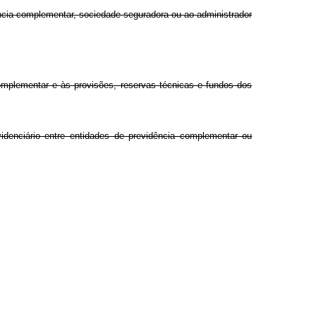
dência complementar, sociedade seguradora ou ao administrador
complementar e às provisões, reservas técnicas e fundos dos
videnciário entre entidades de previdência complementar ou