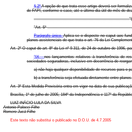
§ 2º
A opção de que trata esse artigo deverá ser formali
de FAPI, conforme o caso, até o último dia útil do mês de d
................................................................................
"Art. 5º .......................................................................
Parágrafo único.
Aplica-se o disposto no caput aos fun
planos assistenciais de que trata o art. 76 da Lei Complemen
Art. 2º O caput do art. 8º da Lei nº 9.311, de 24 de outubro de 1996, pa
"IX -
nos lançamentos relativos à transferência de re
sociedades seguradoras, inclusive em decorrência de reorgan
a) não haja qualquer disponibilidade de recursos para o p
b) a transferência seja efetuada diretamente entre planos
Art. 3º Esta Medida Provisória entra em vigor na data de sua publicaçã
Brasília, 1º de julho de 2005; 184º da Independência e 117º da Repúbli
LUIZ INÁCIO LULA DA SILVA
Antonio Palocci Filho
Romero Jucá Filho
Este texto não substitui o publicado no D.O.U. de 4.7.2005