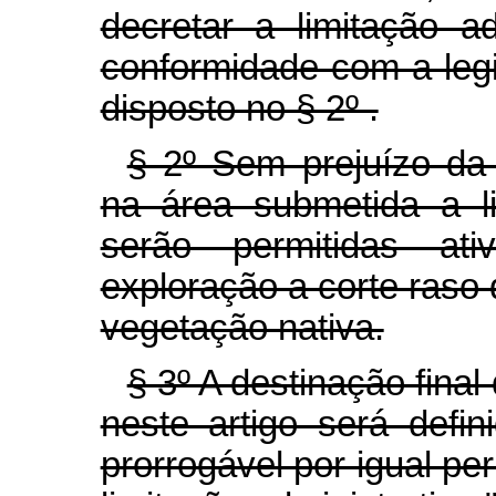
decretar a limitação a
conformidade com a legi
disposto no § 2º .
§ 2º Sem prejuízo da 
na área submetida a li
serão permitidas at
exploração a corte raso 
vegetação nativa.
§ 3º A destinação fina
neste artigo será defi
prorrogável por igual per