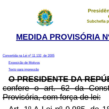
Presidên
Subchefia p
MEDIDA PROVISÓRIA Nº
Convertida na Lei nº 11.132, de 2005
Exposição de Motivos
Texto para impressão
O PRESIDENTE DA REPÚ
confere o art. 62 da Const
Provisória, com força de lei: