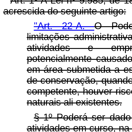
Art. 1º A Lei nº 9.985, de 
acrescida do seguinte artigo:
"Art. 22-A.
O Pode
limitações administrativ
atividades e empr
potencialmente causad
em área submetida a es
de conservação, quando,
competente, houver ris
naturais ali existentes.
§ 1º Poderá ser dado 
atividades em curso, na