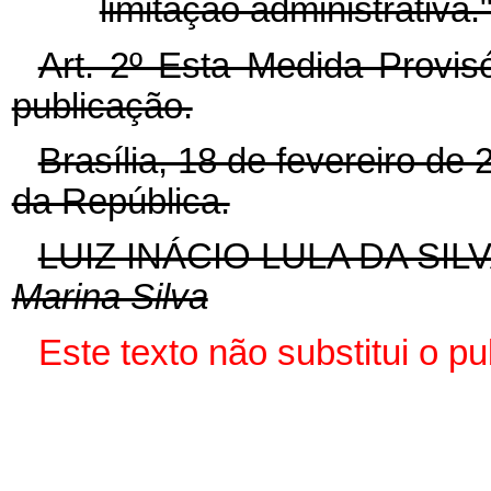
limitação administrativa.
Art. 2º Esta Medida Provis
publicação.
Brasília, 18 de fevereiro de
da República.
LUIZ INÁCIO LULA DA SIL
Marina Silva
Este texto não substitui o p