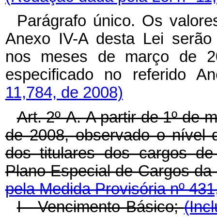
Parágrafo único. Os valore
Anexo IV-A desta Lei serão
nos meses de março de 20
especificado no referido A
11,784, de 2008)
Art. 2º-A.
A partir de 1º de
de 2008, observado o nível d
dos titulares dos cargos de
Plano Especial de Cargos da
pela Medida Provisória nº 431
I - Vencimento Básico;
(Inc