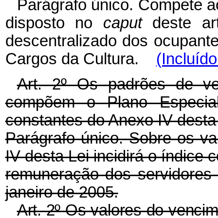
Parágrafo único. Compete ao
disposto no
caput
deste art
descentralizado dos ocupant
Cargos da Cultura.
(Incluíd
Art. 2º Os padrões de v
compõem o Plano Especia
constantes do Anexo IV desta 
Parágrafo único. Sobre os va
IV desta Lei incidirá o índice 
remuneração dos servidores p
janeiro de 2005.
Art. 2º Os valores do vencim