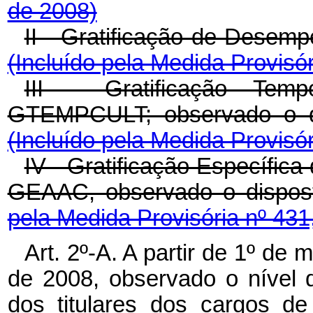
de 2008)
II - Gratificação de Desem
(Incluído pela Medida Provisór
III - Gratificação Temp
GTEMPCULT; observado o dis
(Incluído pela Medida Provisór
IV - Gratificação Específica 
GEAAC, observado o dispost
pela Medida Provisória nº 431
Art. 2º-A. A partir de 1º d
de 2008, observado o nível d
dos titulares dos cargos de