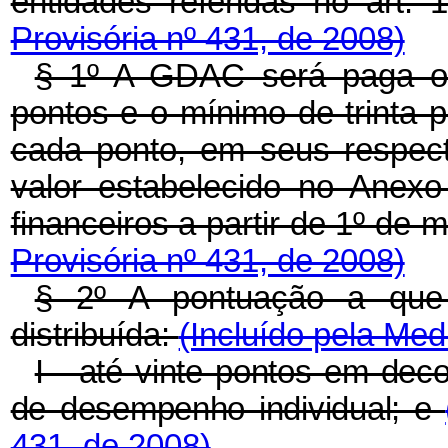
entidades referidas no art. 
Provisória nº 431, de 2008)
§ 1º A GDAC será paga o
pontos e o mínimo de trinta 
cada ponto, em seus respect
valor estabelecido no Anexo
financeiros a partir de 1º de
Provisória nº 431, de 2008)
§ 2º A pontuação a que
distribuída:
(Incluído pela Med
I - até vinte pontos em dec
de desempenho individual; e
431, de 2008)