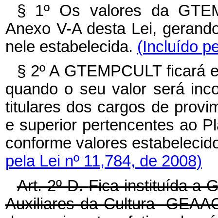
§ 1º Os valores da GTE
Anexo V-A desta Lei, gerando 
nele estabelecida.
(Incluído p
§ 2º A GTEMPCULT ficará e
quando o seu valor será inc
titulares dos cargos de provim
e superior pertencentes ao P
conforme valores estabelecid
pela Lei nº 11,784, de 2008)
Art. 2º-D.
Fica instituída a 
Auxiliares da Cultura -GEAA