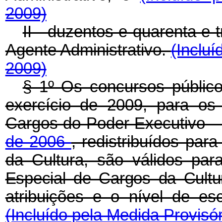
2009)
II - duzentos e quarenta e 
Agente Administrativo.
(Incluí
2009)
§ 1º Os concursos públic
exercício de 2009, para os
Cargos do Poder Executivo - 
de 2006
, redistribuídos par
da Cultura, são válidos pa
Especial de Cargos da Cult
atribuições e o nível de es
(Incluído pela Medida Provisór