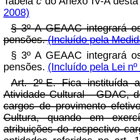
Tabela
c
do Anexo IV-A desta
2008)
§ 3º A GEAAC integrará os
pensões.
(Incluído pela Medid
§ 3º A GEAAC integrará os
pensões.
(Incluído pela Lei n
Art. 2º-E.
Fica instituída
Atividade Cultural - GDAC, 
cargos de provimento efeti
Cultura, quando em exercí
atribuições do respectivo ca