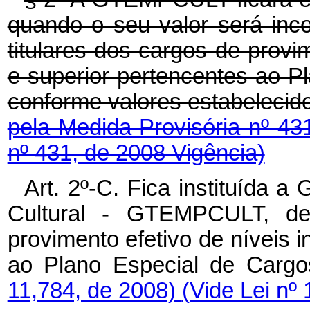
quando o seu valor será inc
titulares dos cargos de provim
e superior pertencentes ao P
conforme valores estabelecid
pela Medida Provisória nº 43
nº 431, de 2008 Vigência)
Art. 2º-C. Fica instituída a
Cultural - GTEMPCULT, dev
provimento efetivo de níveis i
ao Plano Especial de Cargo
11,784, de 2008)
(Vide Lei nº