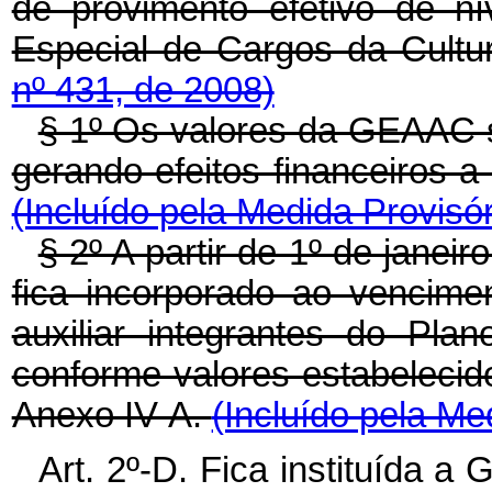
de provimento efetivo de ní
Especial de Cargos da Cultu
nº 431, de 2008)
§ 1º Os valores da GEAAC s
gerando efeitos financeiros a 
(Incluído pela Medida Provisór
§ 2º A partir de 1º de jane
fica incorporado ao vencime
auxiliar integrantes do Pla
conforme valores estabelecid
Anexo IV-A.
(Incluído pela Me
Art. 2º-D. Fica instituída a 