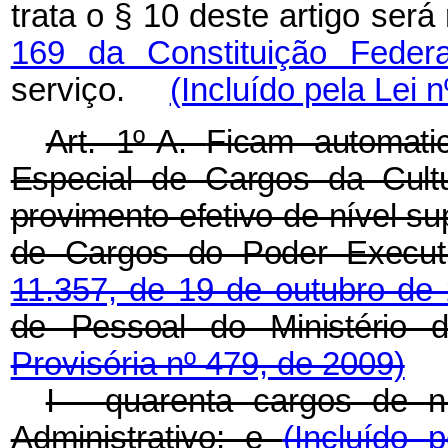
trata o § 10 deste artigo ser
169 da Constituição Federa
serviço.
(Incluído pela Lei 
Art. 1º-A.
Ficam automati
Especial de Cargos da Cult
provimento efetivo de nível su
de Cargos do Poder Executi
11.357, de 19 de outubro d
de Pessoal do Ministério 
Provisória nº 479, de 2009)
I - quarenta cargos de ní
Administrativo; e
(Incluído 