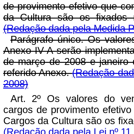
de provimento efetivo que c
da Cultura são os fixados 
(Redação dada pela Medida Pr
Parágrafo único. Os valore
Anexo IV-A serão implement
de março de 2008 e janeiro 
referido Anexo.
(Redação dada
2008)
Art. 2º Os valores do ven
cargos de provimento efetiv
Cargos da Cultura são os fixa
(Redação dada pela Lei nº 11