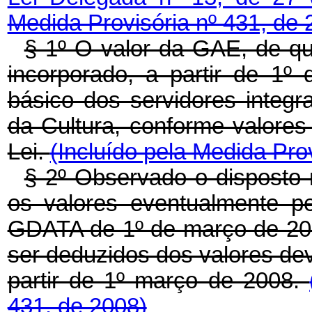
Medida Provisória nº 431, de 
§ 1º O valor da GAE, de que 
incorporado, a partir de 1
básico dos servidores integ
da Cultura, conforme valores
Lei.
(Incluído pela Medida Pro
§ 2º Observado o disposto
os valores eventualmente pe
GDATA de 1º de março de 20
ser deduzidos dos valores dev
partir de 1º março de 2008.
431, de 2008)