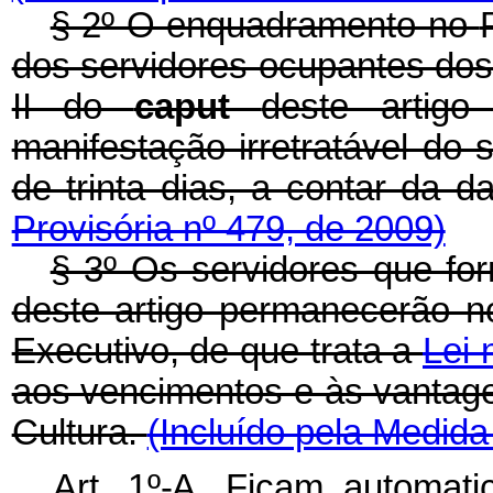
§ 2º O enquadramento no
dos servidores ocupantes dos 
II do
caput
deste artigo
manifestação irretratável do 
de trinta dias, a contar da 
Provisória nº 479, de 2009)
§ 3º Os servidores que for
deste artigo permanecerão 
Executivo, de que trata a
Lei 
aos vencimentos e às vantag
Cultura.
(Incluído pela Medida
Art. 1º-A.
Ficam automati