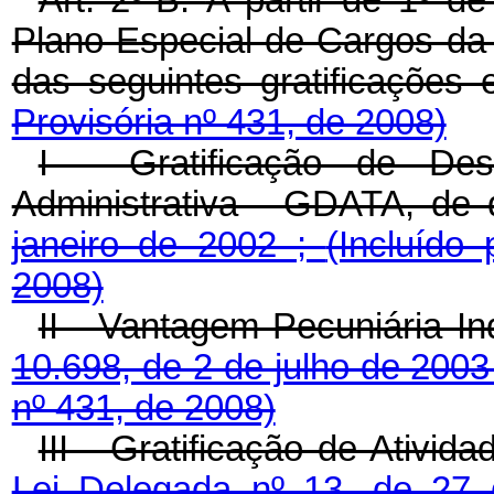
Art. 2º-B.
A partir de 1º d
Plano Especial de Cargos da
das seguintes gratificações
Provisória nº 431, de 2008)
I - Gratificação de De
Administrativa - GDATA, de 
janeiro de 2002 ;
(Incluído
2008)
II - Vantagem Pecuniária In
10.698, de 2 de julho de 2003
nº 431, de 2008)
III - Gratificação de Ativi
Lei Delegada nº 13, de 27