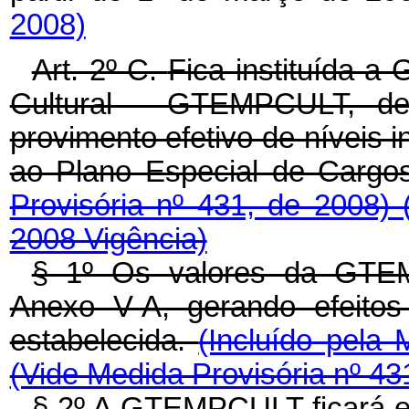
2008)
Art. 2º-C.
Fica instituída a 
Cultural - GTEMPCULT, dev
provimento efetivo de níveis i
ao Plano Especial de Cargo
Provisória nº 431, de 2008)
2008 Vigência)
§ 1º Os valores da GTE
Anexo V-A, gerando efeitos 
estabelecida.
(Incluído pela 
(Vide Medida Provisória nº 43
§ 2º A GTEMPCULT ficará e