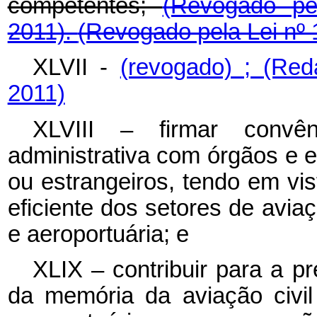
competentes;
(Revogado pe
2011).
(Revogado pela Lei nº 
XLVII -
(revogado) ;
(Red
2011)
XLVIII – firmar convê
administrativa com órgãos e 
ou estrangeiros, tendo em vis
eficiente dos setores de aviaçã
e aeroportuária; e
XLIX – contribuir para a pr
da memória da aviação civil 