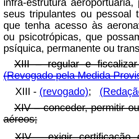
infra-estrutura aeroportuári
seus tripulantes ou pessoal
que tenha acesso às aerona
ou psicotrópicas, que possa
psíquica, permanente ou transi
XIII – regular e fiscali
(Revogado pela Medida Provis
XIII -
(revogado)
;
(Redação
XIV – conceder, permitir ou
aéreos;
XIV - exigir certificaçã