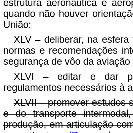
estrutura aeronáutica e aero
quando não houver orientaçã
União;
XLV – deliberar, na esfera 
normas e recomendações inte
segurança de vôo da aviação c
XLVI – editar e dar pu
regulamentos necessários à ap
XLVII – promover estudos so
e do transporte intermodal
produção, em articulação co