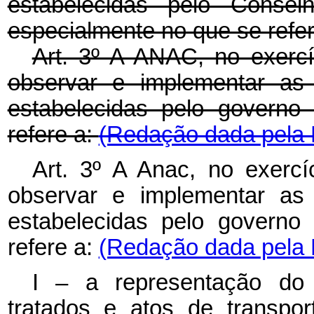
estabelecidas pelo Conse
especialmente no que se refer
Art. 3º A ANAC, no exerc
observar e implementar as o
estabelecidas pelo governo
refere a:
(Redação dada pela M
Art. 3º A Anac, no exerc
observar e implementar as o
estabelecidas pelo governo
refere a:
(Redação dada pela L
I – a representação do 
tratados e atos de transpor