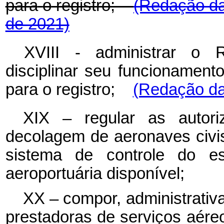
para
o
registro;
(Redação da
de 2021)
XVIII - administrar o R
disciplinar seu funcionament
para o registro;
(Redação dad
XIX – regular as autor
decolagem de aeronaves civi
sistema de controle do es
aeroportuária disponível;
XX – compor, administrativa
prestadoras de serviços aéreo