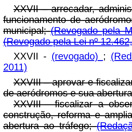
XXVII – arrecadar, adminis
funcionamento de aeródromos
municipal;
(Revogado pela Me
(Revogado pela Lei nº 12.462,
XXVII -
(revogado)
;
(Red
2011)
XXVIII – aprovar e fiscaliz
de aeródromos e sua abertura 
XXVIII - fiscalizar a obse
construção, reforma e ampl
abertura ao tráfego;
(Redaçã