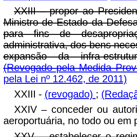
XXIII – propor ao Presiden
Ministro de Estado da Defesa,
para fins de desapropria
administrativa, dos bens nec
expansão da infra-estrutu
(Revogado pela Medida Provi
pela Lei nº 12.462, de 2011)
XXIII -
(revogado)
;
(Redaçã
XXIV – conceder ou autoriz
aeroportuária, no todo ou em p
XXV – estabelecer o regime