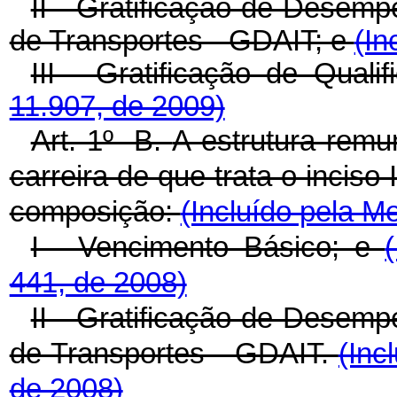
II - Gratificação de Desemp
de Transportes - GDAIT; e
(In
III - Gratificação de Qual
11.907, de 2009)
Art. 1º -B.
A estrutura remun
carreira de que trata o inciso 
composição:
(Incluído pela M
I - Vencimento Básico; e
441, de 2008)
II - Gratificação de Desemp
de Transportes - GDAIT.
(Inc
de 2008)