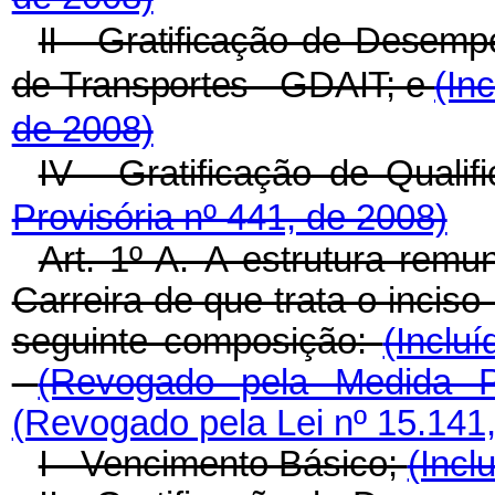
II - Gratificação de Desemp
de Transportes - GDAIT; e
(In
de 2008)
IV - Gratificação de Quali
Provisória nº 441, de 2008)
Art. 1º-A.
A estrutura remun
Carreira de que trata o inciso 
seguinte composição:
(Inclu
(Revogado pela Medida Pr
(Revogado pela Lei nº 15.141
I - Vencimento Básico;
(Incl