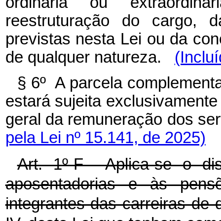
ordinária ou extraordin
reestruturação do cargo, 
previstas nesta Lei ou da co
de qualquer natureza.
(Inclu
§ 6º A parcela complementar
estará sujeita exclusivamente
geral da remuneração dos ser
pela Lei nº 15.141, de 2025)
Art. 1º-F Aplica-se o di
aposentadorias e às pensõ
integrantes das carreiras de qu