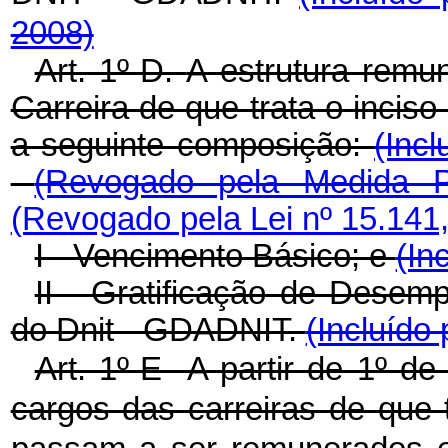
2008)
Art. 1º-D.
A estrutura remun
Carreira de que trata o inciso 
a seguinte composição:
(Inc
(Revogado pela Medida Pr
(Revogado pela Lei nº 15.141
I - Vencimento Básico; e
(In
II - Gratificação de Desem
do Dnit - GDADNIT.
(Incluído 
Art. 1º-E A partir de 1º d
cargos das carreiras de que tr