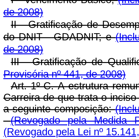
de 2008)
II - Gratificação de Desem
do DNIT - GDADNIT; e
(Incl
de 2008)
III - Gratificação de Quali
Provisória nº 441, de 2008)
Art. 1º-C.
A estrutura remun
Carreira de que trata o inciso 
a seguinte composição:
(Incl
(Revogado pela Medida Pr
(Revogado pela Lei nº 15.141