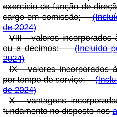
exercício de função de direç
cargo em comissão;
(Inclu
de 2024)
VIII - valores incorporados
ou a décimos;
(Incluído 
2024)
IX - valores incorporados 
por tempo de serviço;
(Incl
de 2024)
X - vantagens incorporad
fundamento no disposto nos
a