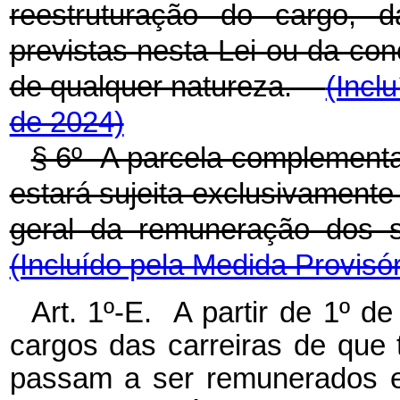
reestruturação do cargo, 
previstas nesta Lei ou da co
de qualquer natureza.
(Incl
de 2024)
§ 6º A parcela complementar
estará sujeita exclusivamente
geral da remuneração dos
(Incluído pela Medida Provisór
Art. 1º-E. A partir de 1º d
cargos das carreiras de que t
passam a ser remunerados ex