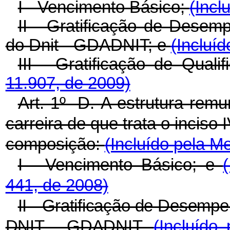
I - Vencimento Básico;
(Incl
II - Gratificação de Desem
do Dnit - GDADNIT; e
(Incluíd
III - Gratificação de Qual
11.907, de 2009)
Art. 1º -D.
A estrutura remu
carreira de que trata o inciso 
composição:
(Incluído pela M
I - Vencimento Básico; e
441, de 2008)
II - Gratificação de Desempe
DNIT - GDADNIT.
(Incluído