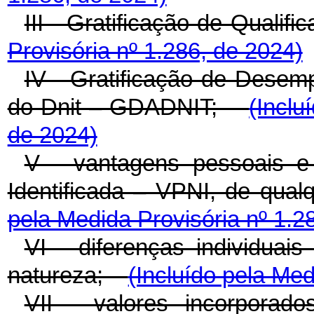
III - Gratificação de Qual
Provisória nº 1.286, de 2024)
IV - Gratificação de Desem
do Dnit – GDADNIT;
(Inclu
de 2024)
V - vantagens pessoais 
Identificada – VPNI, de qu
pela Medida Provisória nº 1.2
VI - diferenças individuai
natureza;
(Incluído pela Med
VII - valores incorporad