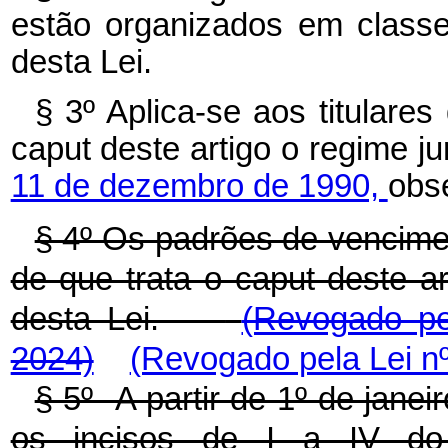
estão organizados em class
desta Lei.
§ 3º Aplica-se aos titulares
caput deste artigo o regime jur
11 de dezembro de 1990,
obs
§ 4º Os padrões de vencim
de que trata o caput deste a
desta Lei.
(Revogado pe
2024)
(Revogado pela Lei nº
§ 5º A partir de 1º de jane
os incisos de I a IV do 