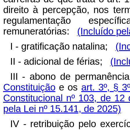
direito à percepção, nos ter
regulamentação específ
remuneratórias:
(Incluído pe
I - gratificação natalina;
(In
II - adicional de férias;
(Inc
III - abono de permanênci
Constituição
e os
art. 3º, § 3
Constitucional nº 103, de 1
pela Lei nº 15.141, de 2025)
IV - retribuição pelo exerc