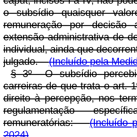
caput, incisos I a IV, não p
o subsídio quaisquer valo
remuneração por decisão ad
extensão administrativa de de
individual, ainda que decorren
julgado.
(Incluído pela Medi
§ 3º O subsídio percebid
carreiras de que trata o art. 1
direito à percepção, nos ter
regulamentação específ
remuneratórias:
(Incluído 
2024)