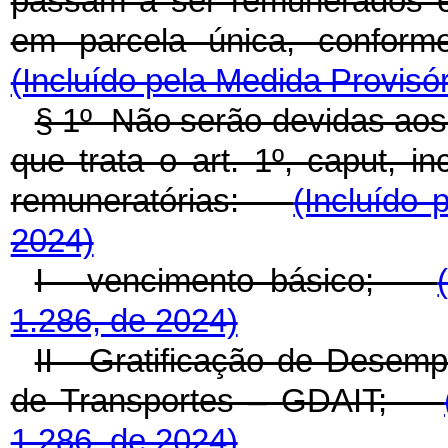
passam a ser remunerados ex
em parcela única, confor
(Incluído pela Medida Provisór
§ 1º Não serão devidas aos 
que trata o art. 1º, caput, i
remuneratórias:
(Incluído 
2024)
I - vencimento básico;
1.286, de 2024)
II - Gratificação de Desemp
de Transportes – GDAIT;
1.286, de 2024)