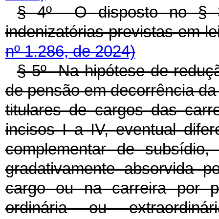
§ 4º O disposto no § 3
indenizatórias previstas em 
nº 1.286, de 2024)
§ 5º Na hipótese de reduç
de pensão em decorrência da 
titulares de cargos das carre
incisos I a IV, eventual dife
complementar de subsídio, 
gradativamente absorvida p
cargo ou na carreira por p
ordinária ou extraordin