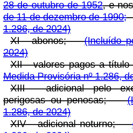
28 de outubro de 1952
, e no
de 11 de dezembro de 1990;
1.286, de 2024)
XI - abonos;
(Incluído 
2024)
XII - valores pagos a tít
Medida Provisória nº 1.286, d
XIII - adicional pelo exe
perigosas ou penosas;
(
1.286, de 2024)
XIV - adicional noturno;