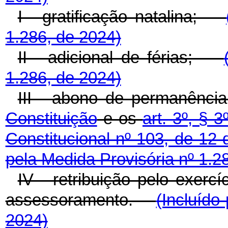
I - gratificação natalina;
1.286, de 2024)
II - adicional de férias;
1.286, de 2024)
III - abono de permanênci
Constituição
e os
art. 3º, § 3
Constitucional nº 103, de 12
pela Medida Provisória nº 1.2
IV - retribuição pelo exerc
assessoramento.
(Incluído
2024)