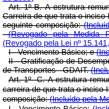
Art. 1º-B.
A estrutura remun
Carreira de que trata o inciso 
seguinte composição:
(Inclu
(Revogado pela Medida Pr
(Revogado pela Lei nº 15.141
I - Vencimento Básico; e
(In
II - Gratificação de Desemp
de Transportes - GDAIT.
(Incl
Art. 1º -C.
A estrutura remu
carreira de que trata o inciso I
composição:
(Incluído pela M
I - Vencimento Básico;
(Inc