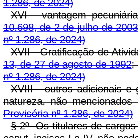
1.286, de 2024)
XVI - vantagem pecuniária
10.698, de 2 de julho de 200
nº 1.286, de 2024)
XVII - Gratificação de Ativi
13, de 27 de agosto de 1992
nº 1.286, de 2024)
XVIII - outros adicionais e
natureza, não mencionad
Provisória nº 1.286, de 2024)
§ 2º Os titulares de cargos 