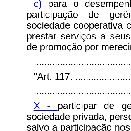
c)
para o desempenh
participação de ger
sociedade cooperativa c
prestar serviços a seu
de promoção por mereci
...................................
"Art. 117. .......................
.....................................
X -
participar de g
sociedade privada, perso
salvo a participação no