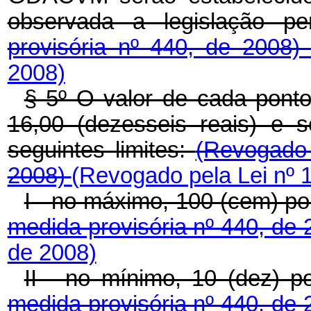
observada a legislação pe
provisória nº 440, de 2008
2008)
§ 5º O valor de cada pon
16,00 (dezesseis reais) e 
seguintes limites:
(Revogado 
2008)
(Revogado pela Lei nº 
I - no máximo, 100 (cem) po
medida provisória nº 440, de
de 2008)
II - no mínimo, 10 (dez) p
medida provisória nº 440, de