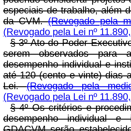
especiais de trabalho, além d
da CVM.
(Revogado pela me
(Revogado pela Lei nº 11.890,
§ 3º Ato do Poder Executivo
serem observados para a
desempenho individual e ins
até 120 (cento e vinte) dias 
Lei.
(Revogado pela medi
(Revogado pela Lei nº 11.890,
§ 4º Os critérios e proced
desempenho individual e i
GDACVM serão estabelecido