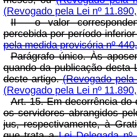
(Revogado pela Lei nº 11.890,
II - o valor corresponde
percebida por período inferio
pela medida provisória nº 440
Parágrafo único. Às aposen
quando da publicação desta Le
deste artigo.
(Revogado pela 
(Revogado pela Lei nº 11.890,
Art. 15. Em decorrência do d
os servidores abrangidos pel
jus, respectivamente, à Grat
que trata a
Lei Delegada nº