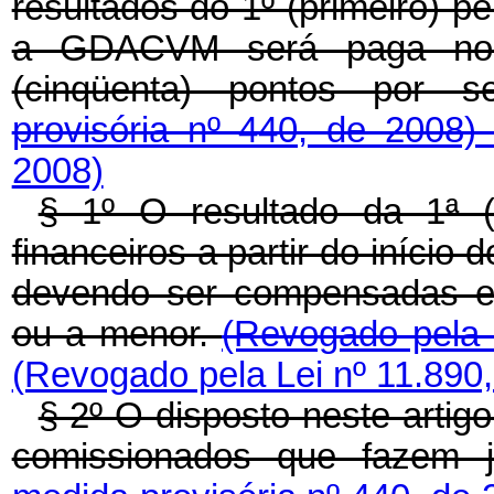
resultados do 1º (primeiro) 
a GDACVM será paga nos 
(cinqüenta) pontos por s
provisória nº 440, de 2008
2008)
§ 1º O resultado da 1ª (p
financeiros a partir do início 
devendo ser compensadas ev
ou a menor.
(Revogado pela 
(Revogado pela Lei nº 11.890,
§ 2º O disposto neste artig
comissionados que faze