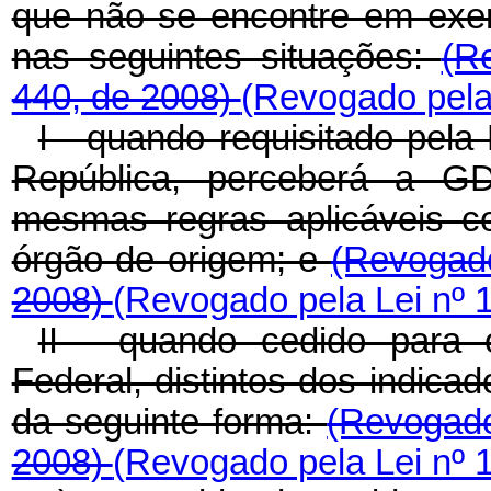
que não se encontre em exe
nas seguintes situações:
(R
440, de 2008)
(Revogado pela 
I - quando requisitado pela
República, perceberá a 
mesmas regras aplicáveis c
órgão de origem; e
(Revogado
2008)
(Revogado pela Lei nº 
II - quando cedido para
Federal, distintos dos indicad
da seguinte forma:
(Revogado
2008)
(Revogado pela Lei nº 