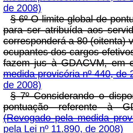
de 2008)
§ 6º O limite global de po
para ser atribuída aos servid
corresponderá a 80 (oitenta) 
ocupantes dos cargos efetivos
fazem jus à GDACVM, em e
medida provisória nº 440, de
de 2008)
§ 7º Considerando o dispos
pontuação referente à G
(Revogado pela medida prov
pela Lei nº 11.890, de 2008)