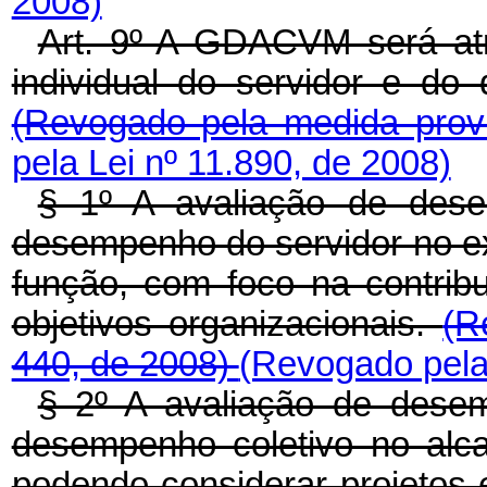
2008)
Art. 9º A GDACVM será at
individual do servidor e do
(Revogado pela medida prov
pela Lei nº 11.890, de 2008)
§ 1º A avaliação de desem
desempenho do servidor no ex
função, com foco na contribu
objetivos organizacionais.
(R
440, de 2008)
(Revogado pela 
§ 2º A avaliação de desemp
desempenho coletivo no alca
podendo considerar projetos e