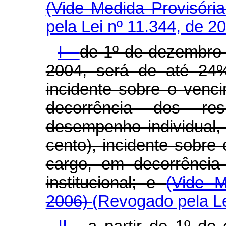
(Vide Medida Provisóri
pela Lei nº 11.344, de 2
I -
de 1º de dezembro
2004, será de até 24%
incidente sobre o venc
decorrência dos re
desempenho individual,
cento), incidente sobre
cargo, em decorrência
institucional; e
(Vide M
2006)
(Revogado pela Le