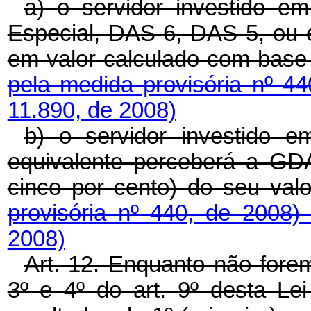
a) o servidor investido 
Especial, DAS 6, DAS 5, ou
em valor calculado com base
pela medida provisória nº 4
11.890, de 2008)
b) o servidor investido
equivalente perceberá a GD
cinco por cento) do seu va
provisória nº 440, de 2008
2008)
Art. 12. Enquanto não fore
3º e 4º do art. 9º desta L