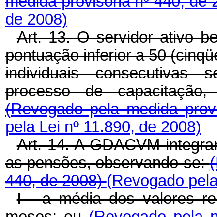
medida provisória nº 440, de
de 2008)
Art. 13. O servidor ativo 
pontuação inferior a 50 (cinq
individuais consecutivas 
processo de capacitação,
(Revogado pela medida prov
pela Lei nº 11.890, de 2008)
Art. 14. A GDACVM integrar
as pensões, observando-se:
440, de 2008)
(Revogado pela 
I - a média dos valores re
meses; ou
(Revogado pela m