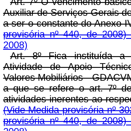
Art. 7º O vencimento básico
Auxiliar de Serviços Gerais
a ser o constante do Anexo I
provisória nº 440, de 2008
2008)
Art. 8º Fica instituída 
Atividade de Apoio Técnic
Valores Mobiliários - GDACV
a que se refere o art. 7º d
atividades inerentes ao resp
(Vide Medida provisória nº 3
provisória nº 440, de 2008