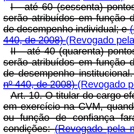
I - até 60 (sessenta) pont
serão atribuídos em função d
de desempenho individual; e
440, de 2008)
(Revogado pela 
II - até 40 (quarenta) pont
serão atribuídos em função d
de desempenho institucional
nº 440, de 2008)
(Revogado pe
Art. 10. O titular do cargo e
em exercício na CVM, quand
ou função de confiança fa
condições:
(Revogado pela m