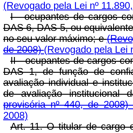
(Revogado pela Lei nº 11.890,
I - ocupantes de cargos co
DAS 6, DAS 5, ou equivalen
no seu valor máximo; e
(Revo
de 2008)
(Revogado pela Lei 
II - ocupantes de cargos c
DAS 1, de função de confia
avaliação individual e institu
de avaliação instituciona
provisória nº 440, de 2008
2008)
Art. 11. O titular de cargo 