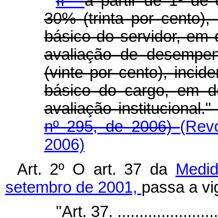
II -
a partir de 1º de
30% (trinta por cento),
básico do servidor, em 
avaliação de desempen
(vinte por cento), inci
básico do cargo, em d
avaliação institucional.
nº 295, de 2006)
(Rev
2006)
Art. 2º O art. 37 da
Medid
setembro de 2001,
passa a vi
"Art. 37. .........................