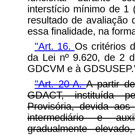
interstício mínimo de 
resultado de avaliação
essa finalidade, na form
"Art. 16.
Os critérios 
da Lei nº 9.620, de 2 d
GDCVM e à GDSUSEP."
"Art. 20-A.
A partir 
GDACT, instituída p
Provisória, devida aos 
intermediário e auxi
gradualmente elevado,