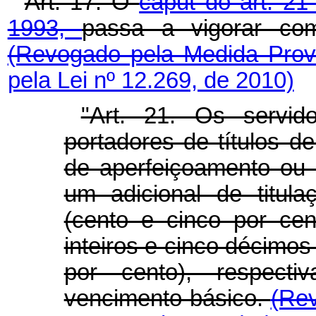
Art. 17. O
caput do art. 21
1993,
passa a vigorar co
(Revogado pela Medida Prov
pela Lei nº 12.269, de 2010)
"Art. 21. Os servid
portadores de títulos de
de aperfeiçoamento ou 
um adicional de titul
(cento e cinco por cen
inteiros e cinco décimos
por cento), respecti
vencimento básico.
(Rev