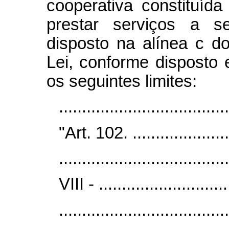
cooperativa constituída
prestar serviços a 
disposto na alínea c do
Lei, conforme disposto
os seguintes limites:
...................................
"Art. 102. .......................
.....................................
VIII - .............................
.....................................