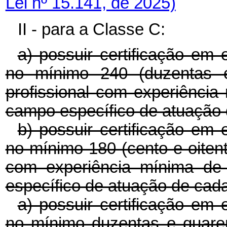
Lei nº 15.141, de 2025)
II - para a Classe C:
a) possuir certificação em 
no mínimo 240 (duzentas e 
profissional com experiência
campo específico de atuação 
b) possuir certificação em 
no mínimo 180 (cento e oitenta
com experiência mínima de
específico de atuação de cad
a) possuir certificação em 
no mínimo duzentas e quare