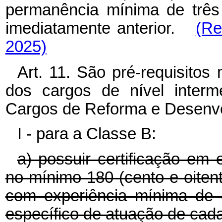
permanência mínima de três
imediatamente anterior.
(Re
2025)
Art. 11. São pré-requisito
dos cargos de nível interm
Cargos de Reforma e Desenvo
I - para a Classe B:
a) possuir certificação em 
no mínimo 180 (cento e oitenta
com experiência mínima de 
específico de atuação de cada