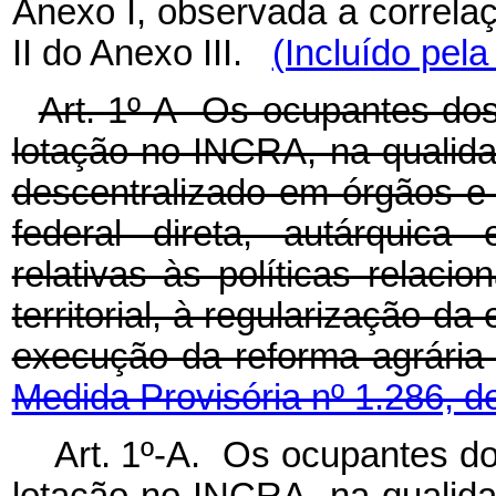
Anexo I, observada a correla
II do Anexo III.
(Incluído pela
Art. 1º-A Os ocupantes dos 
lotação no INCRA, na qualida
descentralizado em órgãos e 
federal direta, autárquica
relativas às políticas relac
territorial, à regularização da
execução da reforma agrár
Medida Provisória nº 1.286, d
Art. 1º-A. Os ocupantes dos
lotação no INCRA, na qualida