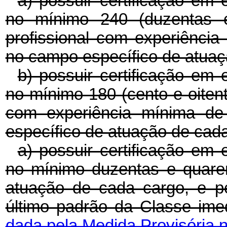
a) possuir certificação em 
no mínimo 240 (duzentas e 
profissional com experiênci
no campo específico de atuaç
b) possuir certificação em 
no mínimo 180 (cento e oitenta
com experiência mínima de
específico de atuação de cad
a) possuir certificação em 
no mínimo duzentas e quare
atuação de cada cargo, e 
último padrão da Classe im
dada pela Medida Provisória n