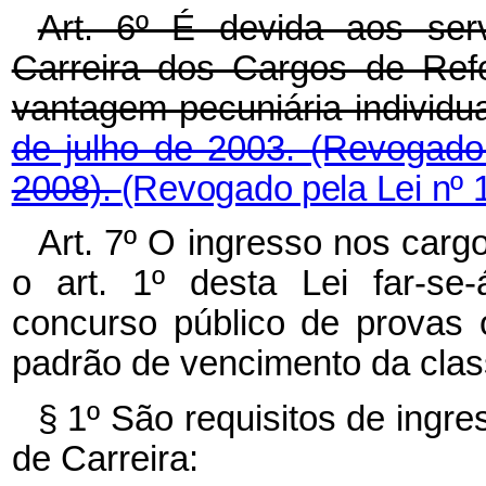
Art. 6º É devida aos ser
Carreira dos Cargos de Ref
vantagem pecuniária individua
de julho de 2003.
(Revogado 
2008).
(Revogado pela Lei nº 
Art. 7º O ingresso nos carg
o art. 1º desta Lei far-se
concurso público de provas o
padrão de vencimento da class
§ 1º São requisitos de ingr
de Carreira: