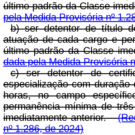
último padrão da Classe ime
pela Medida Provisória nº 1.2
b) ser detentor de título
atuação de cada cargo e pe
último padrão da Classe im
dada pela Medida Provisória n
c) ser detentor de certi
especialização com duração 
horas, no campo específi
permanência mínima de três
imediatamente anterior.
(Re
nº 1.286, de 2024)