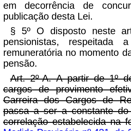
em decorrência de conc
publicação desta Lei.
§ 5º O disposto neste ar
pensionistas, respeitada 
remuneratória no momento da 
pensão.
Art. 2º-A.
A partir de 1º 
cargos de provimento efeti
Carreira dos Cargos de Re
passa a ser a constante do
correlação estabelecida na 