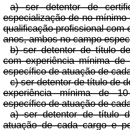
a) ser detentor de certi
especialização de no mínimo 
qualificação profissional com
anos, ambos no campo especí
b) ser detentor de título d
com experiência mínima de
específico de atuação de cada
c) ser detentor de título de 
experiência mínima de 1
específico de atuação de cad
a) ser detentor de título
atuação de cada cargo e p