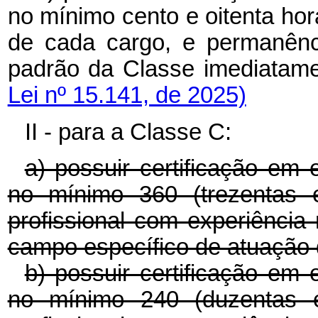
no mínimo cento e oitenta ho
de cada cargo, e permanênc
padrão da Classe imediatamen
Lei nº 15.141, de 2025)
II - para a Classe C:
a) possuir certificação em 
no mínimo 360 (trezentas e
profissional com experiência
campo específico de atuação 
b) possuir certificação em 
no mínimo 240 (duzentas e 