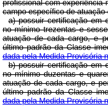
profissional com experiência
campo específico de atuação 
a) possuir certificação em 
no mínimo trezentas e sesse
atuação de cada cargo, e 
último padrão da Classe im
dada pela Medida Provisória n
b) possuir certificação em 
no mínimo duzentas e quare
atuação de cada cargo, e p
último padrão da Classe im
dada pela Medida Provisória n