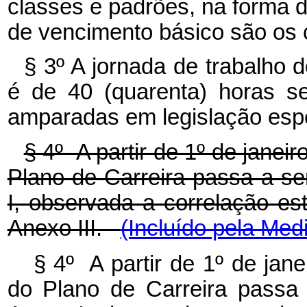
classes e padrões, na forma d
de vencimento básico são os c
§ 3º A jornada de trabalho 
é de 40 (quarenta) horas s
amparadas em legislação espe
§ 4º A partir de 1º de janei
Plano de Carreira passa a se
I, observada a correlação es
Anexo III.
(Incluído pela Med
§ 4º A partir de 1º de jan
do Plano de Carreira passa 