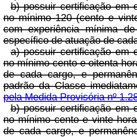
b) possuir certificação em 
no mínimo 120 (cento e vinte)
com experiência mínima de
específico de atuação de cad
a) possuir certificação em 
no mínimo cento e oitenta ho
de cada cargo, e permanên
padrão da Classe imediata
pela Medida Provisória nº 1.2
b) possuir certificação em 
no mínimo cento e vinte hor
de cada cargo, e permanênc