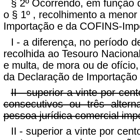
§ 2º
Ocorrendo, em função d
o § 1º , recolhimento a meno
Importação e da COFINS-Imp
I - a diferença, no período 
recolhida ao Tesouro Naciona
e multa, de mora ou de ofício,
da Declaração de Importação 
II - superior a vinte por cen
consecutivos ou três alter
pessoa jurídica comercial imp
II - superior a vinte por ce