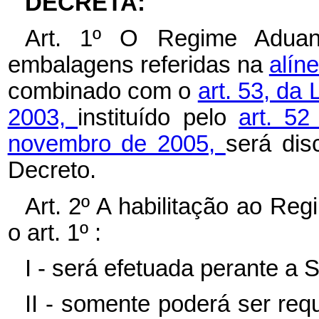
DECRETA:
Art. 1º O Regime Aduan
embalagens referidas na
alíne
combinado com o
art. 53, da
2003,
instituído pelo
art. 5
novembro de 2005,
será dis
Decreto.
Art. 2º A habilitação ao Re
o art. 1º :
I - será efetuada perante a 
II - somente poderá ser req