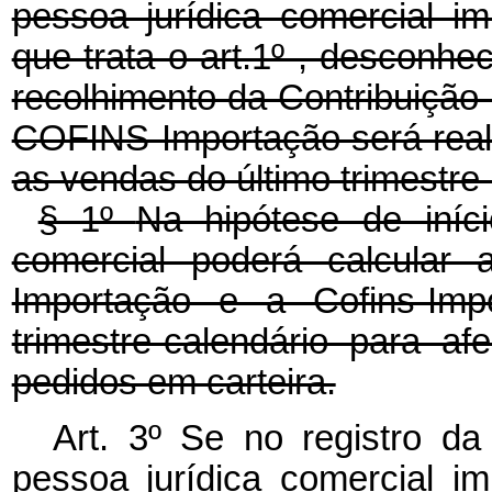
pessoa jurídica comercial im
que trata o art.1º , desconh
recolhimento da Contribuiçã
COFINS-Importação será reali
as vendas do último trimestre-
§ 1º
Na hipótese de iníci
comercial poderá calcular 
Importação e a Cofins-Imp
trimestre-calendário para 
pedidos em carteira.
Art. 3º Se no registro d
pessoa jurídica comercial im