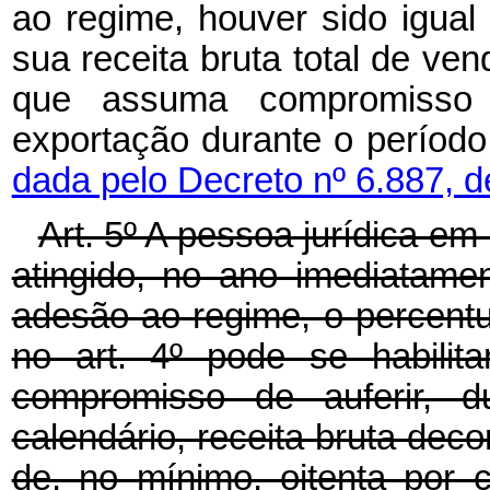
ao regime, houver sido igual
sua receita bruta total de ve
que assuma compromisso 
exportação durante o período
dada pelo Decreto nº 6.887, 
Art. 5º A pessoa jurídica em
atingido, no ano imediatame
adesão ao regime, o percentu
no art. 4º pode se habil
compromisso de auferir, d
calendário, receita bruta deco
de, no mínimo, oitenta por c