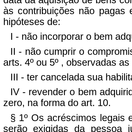
data da aquisição de bens co
às contribuições não pagas
hipóteses de:
I - não incorporar o bem adqu
II - não cumprir o comprom
arts. 4º ou 5º , observadas as 
III - ter cancelada sua habili
IV - revender o bem adquiri
zero, na forma do art. 10.
§ 1º Os acréscimos legais 
serão exigidas da pessoa j