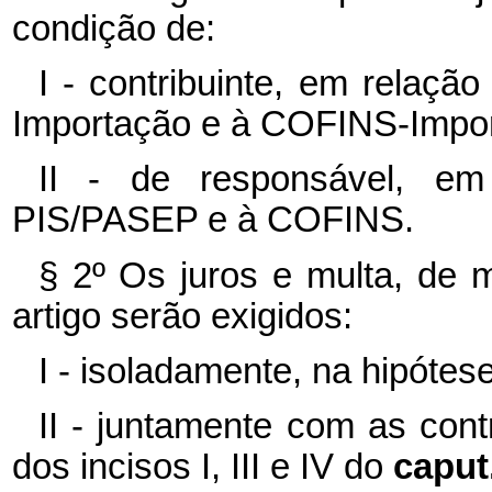
condição de:
I - contribuinte, em relaç
Importação e à COFINS-Impor
II - de responsável, em
PIS/PASEP e à COFINS.
§ 2º Os juros e multa, de m
artigo serão exigidos:
I - isoladamente, na hipótese
II - juntamente com as con
dos incisos I, III e IV do
caput