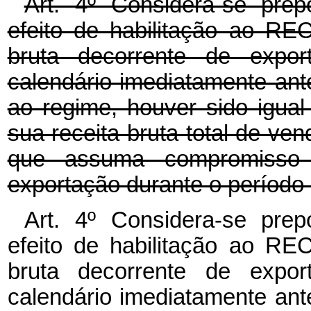
Art. 4º Considera-se prep
efeito de habilitação ao REC
bruta decorrente de expor
calendário imediatamente ant
ao regime, houver sido igual
sua receita bruta total de ve
que assuma compromisso 
exportação durante o período 
Art. 4º Considera-se prep
efeito de habilitação ao REC
bruta decorrente de expor
calendário imediatamente ant