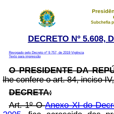
Presidên
Subchefia p
DECRETO Nº 5.608, 
Revogado pelo Decreto nº 9.757, de 2019
Vigência
Texto para impressão
O PRESIDENTE DA REP
lhe confere o art. 84, inciso IV
DECRETA:
Art. 1º O
Anexo XI do Decre