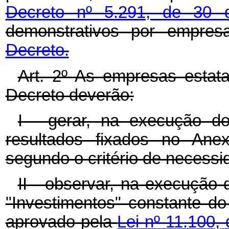
Decreto nº 5.291, de 30
demonstrativos por empre
Decreto.
Art. 2º As empresas estata
Decreto deverão:
I - gerar, na execução d
resultados fixados no Anex
segundo o critério de necessi
II - observar, na execução 
"Investimentos" constante d
aprovado pela
Lei nº 11.100,