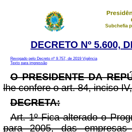
Presidên
Subchefia p
DECRETO Nº 5.600, D
Revogado pelo Decreto nº 9.757, de 2019
Vigência
Texto para impressão
O PRESIDENTE DA REP
lhe confere o art. 84, inciso IV
DECRETA:
Art. 1º Fica alterado o Pr
para 2005, das empresas e