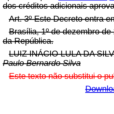
dos créditos adicionais apro
Art. 3º Este Decreto entra e
Brasília, 1º de dezembro de
da República.
LUIZ INÁCIO LULA DA SIL
Paulo Bernardo Silva
Este texto não substitui o 
Downlo