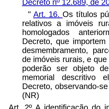
Decreto nº 12.689, de 2
"
Art. 16.
Os títulos pú
relativos a imóveis ru
homologados anterio
Decreto, que importem 
desmembramento, parc
de imóveis rurais, e que 
poderão ser objeto de
memorial descritivo 
Decreto, observando-se 
(NR)
Art. 2º
A identificação do i