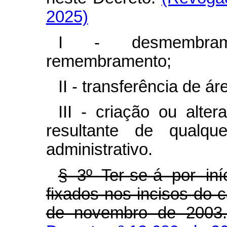
2025)
I - desmembrame
remembramento;
II - transferência de áre
III - criação ou alte
resultante de qualque
administrativo.
§ 3º Ter-se-á por in
fixados nos incisos do c
de novembro de 2003