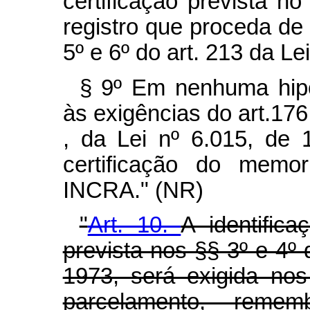
certificação prevista no
registro que proceda de 
5º e 6º do art. 213 da Le
§ 9º Em nenhuma hip
às exigências do art.176,
, da Lei nº 6.015, de 
certificação do memor
INCRA." (NR)
"
Art. 10.
A identific
prevista nos §§ 3º e 4º 
1973, será exigida no
parcelamento, reme