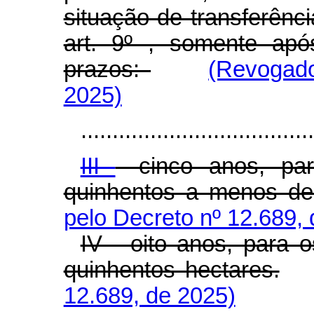
situação de transferênci
art. 9º , somente apó
prazos:
(Revogado
2025)
.....................................
III
- cinco anos, pa
quinhentos a menos de 
pelo Decreto nº 12.689,
IV - oito anos, para 
quinhentos hectares.
12.689, de 2025)