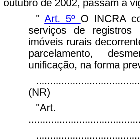
outubro de 2002, passam a vi
"
Art. 5º
O INCRA co
serviços de registros
imóveis rurais decorrent
parcelamento, desm
unificação, na forma previ
....................................
(NR)
"Ar
.......................................
.....................................