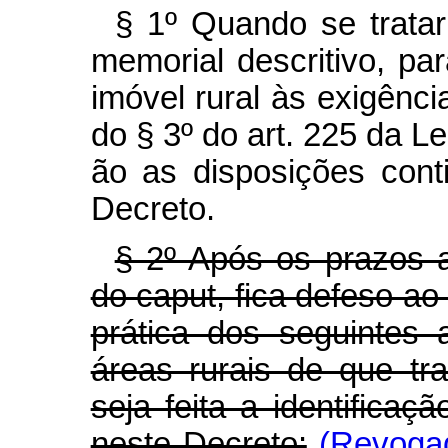
§ 1º Quando se tratar
memorial descritivo, p
imóvel rural às exigênci
do § 3º do art. 225 da Le
ão as disposições cont
Decreto.
§ 2º Após os prazos a
do caput, fica defeso ao 
prática dos seguintes 
áreas rurais de que tr
seja feita a identificaç
neste Decreto:
(Revogad