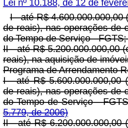
Lei nº 10.188, de 12 de fever
I - até R$ 4.600.000.000,00 
de reais), nas operações de 
do Tempo de Serviço - FGTS;
II - até R$ 5.200.000.000,00 
reais), na aquisição de imóve
Programa de Arrendamento Re
I - até R$ 5.600.000.000,00 
de reais), nas operações de 
do Tempo de Serviço - FGT
5.779, de 2006)
II - até R$ 6.200.000.000,00 