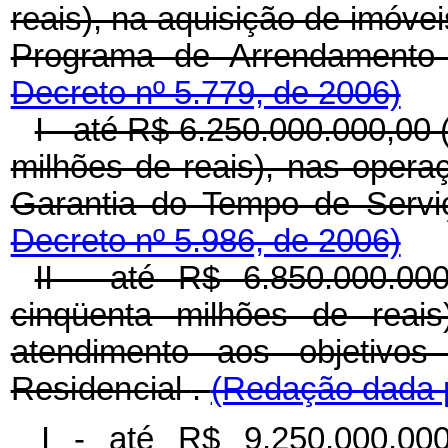
reais), na aquisição de imóve
Programa de Arrendamento 
Decreto nº 5.779, de 2006)
I - até R$ 6.250.000.000,00 
milhões de reais), nas opera
Garantia do Tempo de Serv
Decreto nº 5.986, de 2006)
II - até R$ 6.850.000.000
cinqüenta milhões de reais
atendimento aos objetivo
Residencial
.
(Redação dada p
I - até R$ 9.250.000.00