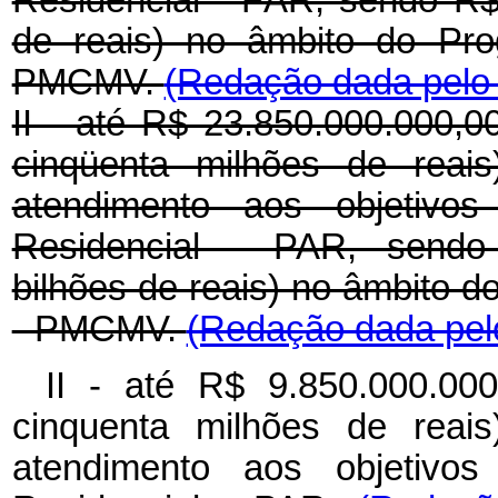
Residencial - PAR, sendo R$
de reais) no âmbito do Pr
PMCMV.
(Redação dada pelo 
II - até R$ 23.850.000.000,00
cinqüenta milhões de reais
atendimento aos objetivo
Residencial - PAR, sendo 
bilhões de reais) no âmbito 
- PMCMV.
(Redação dada pelo
II - até R$ 9.850.000.000
cinquenta milhões de reais
atendimento aos objetivo