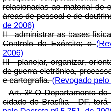
relacionadas ao material de e
áreas de pessoal e de doutrin
de 2006)
II - administrar as bases fís
Controle do Exército; e
(Re
2006)
III - planejar, organizar, orien
de guerra eletrônica, proces
e cartografia.
(Revogado pelo 
Art. 3º O Departamento de 
cidade de Brasília - DF, terá