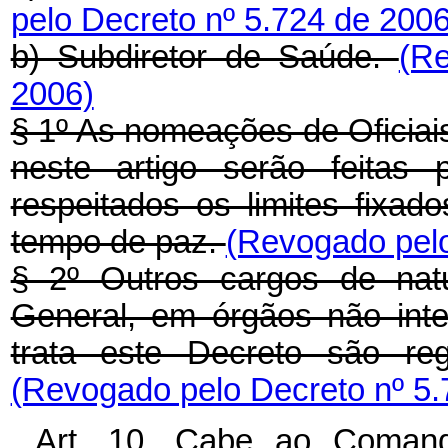
pelo Decreto nº 5.724 de 2006
b) Subdiretor de Saúde.
(R
2006)
§ 1º As nomeações de Oficiai
neste artigo serão feitas 
respeitados os limites fixad
tempo de paz.
(Revogado pelo
§ 2º Outros cargos de natur
General, em órgãos não inte
trata este Decreto são reg
(Revogado pelo Decreto nº 5.
Art. 10. Cabe ao Comand