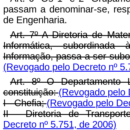
passam a denominar-se, res
de Engenharia.
Art. 7º A Diretoria de Mat
Informática, subordinada
Informação, passa a ser subo
(Revogado pelo Decreto nº 5.
Art. 8º O Departamento L
constituição:
(Revogado pelo D
I - Chefia;
(Revogado pelo Dec
II - Diretoria de Transpor
Decreto nº 5.751, de 2006)