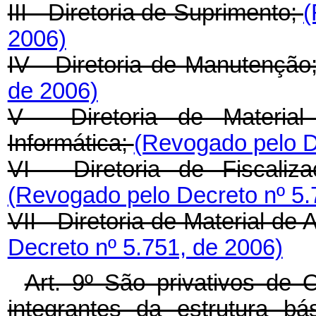
III - Diretoria de Suprimento;
(
2006)
IV - Diretoria de Manutenção
de 2006)
V - Diretoria de Material
Informática;
(Revogado pelo D
VI - Diretoria de Fiscaliz
(Revogado pelo Decreto nº 5.
VII - Diretoria de Material de
Decreto nº 5.751, de 2006)
Art. 9º São privativos de 
integrantes da estrutura b