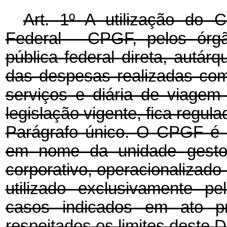
Art. 1º A utilização do
Federal - CPGF, pelos órgã
pública federal direta, autár
das despesas realizadas com
serviços e diária de viagem 
legislação vigente, fica regul
Parágrafo único. O CPGF é 
em nome da unidade gestora
corporativo, operacionalizado p
utilizado exclusivamente pe
casos indicados em ato pr
respeitados os limites deste D