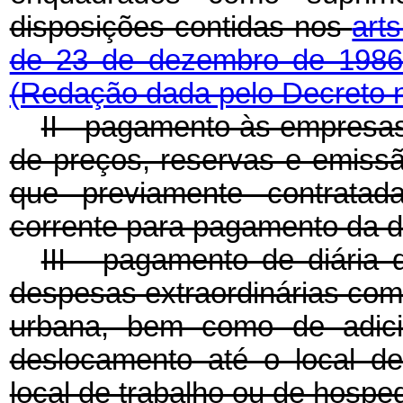
disposições contidas nos
art
de 23 de dezembro de 198
(Redação dada pelo Decreto n
II - pagamento às empresas
de preços, reservas e emiss
que previamente contrat
corrente para pagamento da 
III - pagamento de diária 
despesas extraordinárias co
urbana, bem como de adici
deslocamento até o local 
local de trabalho ou de hospe