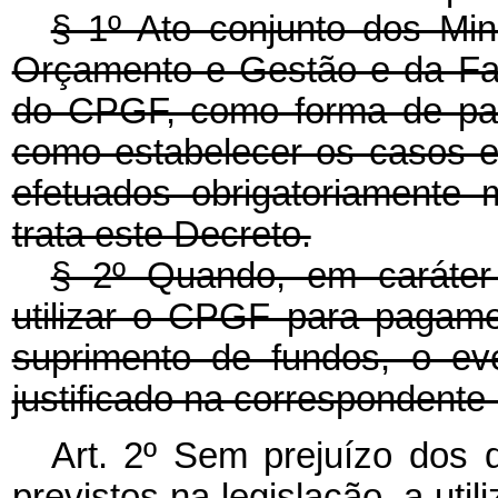
§ 1º Ato conjunto dos Min
Orçamento e Gestão e da Faz
do CPGF, como forma de pa
como estabelecer os casos 
efetuados obrigatoriamente
trata este Decreto.
§ 2º Quando, em caráter 
utilizar o CPGF para pagam
suprimento de fundos, o ev
justificado na correspondente
Art. 2º Sem prejuízo dos
previstos na legislação, a u