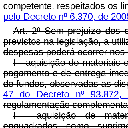
competente, respeitados os li
pelo Decreto nº 6.370, de 200
Art. 2º Sem prejuízo dos
previstos na legislação, a u
despesas poderá ocorrer nos 
I - aquisição de materiais 
pagamento e de entrega ime
de fundos, observadas as di
47 do Decreto nº 93.872
regulamentação complementa
I - aquisição de mater
enquadrados como suprim