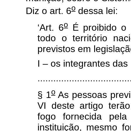
o
Diz o art. 6
dessa lei:
o
‘Art. 6
É proibido o
todo o território na
previstos em legislaçã
I – os integrantes da
...................................
o
§ 1
As pessoas previst
VI deste artigo terã
fogo fornecida pela
instituição, mesmo f