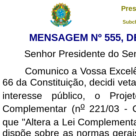
Pres
Subch
MENSAGEM Nº 555, D
Senhor Presidente do Sena
Comunico a Vossa Excelênc
66 da Constituição, decidi vet
interesse público, o Proj
o
Complementar (n
221/03 - C
que "Altera a Lei Complement
dispõe sobre as normas gerai