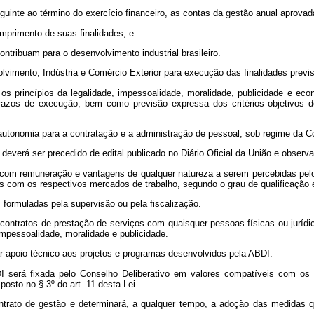
guinte ao término do exercício financeiro, as contas da gestão anual aprovad
umprimento de suas finalidades; e
contribuam para o desenvolvimento industrial brasileiro.
lvimento, Indústria e Comércio Exterior para execução das finalidades previs
os princípios da legalidade, impessoalidade, moralidade, publicidade e e
prazos de execução, bem como previsão expressa dos critérios objetivos 
 autonomia para a contratação e a administração de pessoal, sob regime da C
everá ser precedido de edital publicado no Diário Oficial da União e observa
sa com remuneração e vantagens de qualquer natureza a serem percebidas pel
 com os respectivos mercados de trabalho, segundo o grau de qualificação ex
 formuladas pela supervisão ou pela fiscalização.
r contratos de prestação de serviços com quaisquer pessoas físicas ou juríd
impessoalidade, moralidade e publicidade.
r apoio técnico aos projetos e programas desenvolvidos pela ABDI.
 será fixada pelo Conselho Deliberativo em valores compatíveis com os n
osto no § 3º do art. 11 desta Lei.
trato de gestão e determinará, a qualquer tempo, a adoção das medidas que