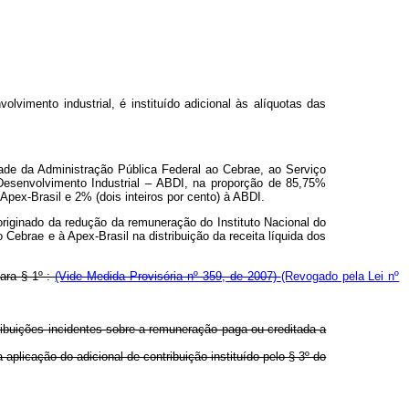
imento industrial, é instituído adicional às alíquotas das
dade da Administração Pública Federal ao Cebrae, ao Serviço
Desenvolvimento Industrial – ABDI, na proporção de 85,75%
Apex-Brasil e 2% (dois inteiros por cento) à ABDI.
originado da redução da remuneração do Instituto Nacional do
 Cebrae e à Apex-Brasil na distribuição da receita líquida dos
para § 1º :
(Vide Medida Provisória nº 359, de 2007)
(Revogado pela Lei nº
ribuições incidentes sobre a remuneração paga ou creditada a
aplicação do adicional de contribuição instituído pelo § 3º do