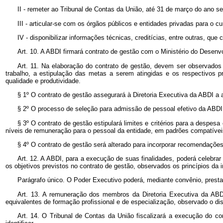
II - remeter ao Tribunal de Contas da União, até 31 de março do ano se
III - articular-se com os órgãos públicos e entidades privadas para o c
IV - disponibilizar informações técnicas, creditícias, entre outras, que 
Art. 10. A ABDI firmará contrato de gestão com o Ministério do Desenvo
Art. 11. Na elaboração do contrato de gestão, devem ser observados 
trabalho, a estipulação das metas a serem atingidas e os respectivos 
qualidade e produtividade.
§ 1º O contrato de gestão assegurará à Diretoria Executiva da ABDI a
§ 2º O processo de seleção para admissão de pessoal efetivo da ABDI d
§ 3º O contrato de gestão estipulará limites e critérios para a despe
níveis de remuneração para o pessoal da entidade, em padrões compatíveis
§ 4º O contrato de gestão será alterado para incorporar recomendações
Art. 12. A ABDI, para a execução de suas finalidades, poderá celebra
os objetivos previstos no contrato de gestão, observados os princípios da 
Parágrafo único. O Poder Executivo poderá, mediante convênio, presta
Art. 13. A remuneração dos membros da Diretoria Executiva da ABDI
equivalentes de formação profissional e de especialização, observado o disp
Art. 14. O Tribunal de Contas da União fiscalizará a execução do con