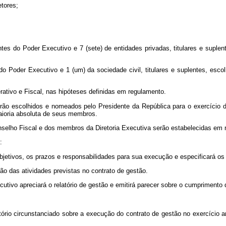
etores;
antes do Poder Executivo e 7 (sete) de entidades privadas, titulares e sup
 do Poder Executivo e 1 (um) da sociedade civil, titulares e suplentes, es
rativo e Fiscal, nas hipóteses definidas em regulamento.
serão escolhidos e nomeados pelo Presidente da República para o exercício 
maioria absoluta de seus membros.
onselho Fiscal e dos membros da Diretoria Executiva serão estabelecidas em 
:
 objetivos, os prazos e responsabilidades para sua execução e especificará os
o das atividades previstas no contrato de gestão.
utivo apreciará o relatório de gestão e emitirá parecer sobre o cumprimento 
atório circunstanciado sobre a execução do contrato de gestão no exercício 