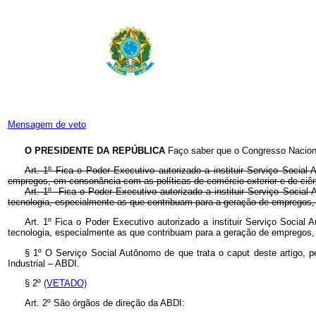
Mensagem de veto
O PRESIDENTE DA REPÚBLICA
Faço saber que o Congresso Naciona
Art. 1º Fica o Poder Executivo autorizado a instituir Serviço Socia
empregos, em consonância com as políticas de comércio exterior e de ciên
Art. 1º Fica o Poder Executivo autorizado a instituir Serviço Social
tecnologia, especialmente as que contribuam para a geração de empregos,
Art. 1º Fica o Poder Executivo autorizado a instituir Serviço Social
tecnologia, especialmente as que contribuam para a geração de empregos,
§ 1º O Serviço Social Autônomo de que trata o caput deste artigo, pes
Industrial – ABDI.
§ 2º
(VETADO)
Art. 2º São órgãos de direção da ABDI: