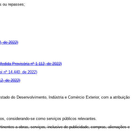
as ou repasses;
2, de 2022)
edida Provisória nº 1.112, de 2022)
i nº 14.440, de 2022)
12, de 2022)
Estado do Desenvolvimento, Indústria e Comércio Exterior, com a atribuição
os, considerando-se como serviços públicos relevantes.
ertinentes a obras, serviços, inclusive de publicidade, compras, alienações e