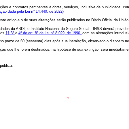
tações e contratos pertinentes a obras, serviços, inclusive de publicidade, 
ção dada pela Lei nº 14.440, de 2022)
ste artigo e o de suas alterações serão publicados no Diário Oficial da U
vidades da ABDI, o Instituto Nacional do Seguro Social - INSS deverá provide
m os
§§ 3º
e
4º do art. 8º da Lei nº 8.029, de 1990,
com as alterações introduzid
 no prazo de 60 (sessenta) dias após sua instalação, observado o disposto ne
as que lhe forem destinados, na hipótese de sua extinção, será imediatamen
pública.
*