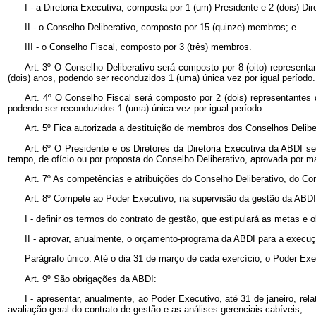
I - a Diretoria Executiva, composta por 1 (um) Presidente e 2 (dois) Dir
II - o Conselho Deliberativo, composto por 15 (quinze) membros; e
III - o Conselho Fiscal, composto por 3 (três) membros.
Art. 3º O Conselho Deliberativo será composto por 8 (oito) represent
(dois) anos, podendo ser reconduzidos 1 (uma) única vez por igual período.
Art. 4º O Conselho Fiscal será composto por 2 (dois) representantes
podendo ser reconduzidos 1 (uma) única vez por igual período.
Art. 5º Fica autorizada a destituição de membros dos Conselhos Delibe
Art. 6º O Presidente e os Diretores da Diretoria Executiva da ABDI 
tempo, de ofício ou por proposta do Conselho Deliberativo, aprovada por 
Art. 7º As competências e atribuições do Conselho Deliberativo, do C
Art. 8º Compete ao Poder Executivo, na supervisão da gestão da ABDI
I - definir os termos do contrato de gestão, que estipulará as metas e
II - aprovar, anualmente, o orçamento-programa da ABDI para a execuçã
Parágrafo único. Até o dia 31 de março de cada exercício, o Poder Exec
Art. 9º São obrigações da ABDI:
I - apresentar, anualmente, ao Poder Executivo, até 31 de janeiro, rel
avaliação geral do contrato de gestão e as análises gerenciais cabíveis;