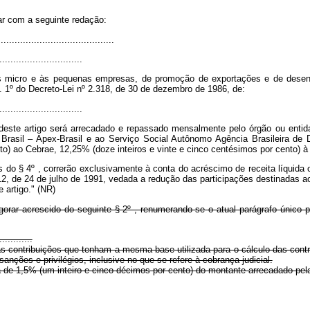
rar com a seguinte redação:
.........................................
..............................
s micro e às pequenas empresas, de promoção de exportações e de desenvolv
rt. 1º do Decreto-Lei nº 2.318, de 30 de dezembro de 1986, de:
..............................
º deste artigo será arrecadado e repassado mensalmente pelo órgão ou enti
asil – Apex-Brasil e ao Serviço Social Autônomo Agência Brasileira de 
nto) ao Cebrae, 12,25% (doze inteiros e vinte e cinco centésimos por cento) à 
do § 4º , correrão exclusivamente à conta do acréscimo de receita líquida 
12, de 24 de julho de 1991, vedada a redução das participações destinadas ao
e artigo." (NR)
igorar acrescido do seguinte § 2º , renumerando-se o atual parágrafo único 
............
 às contribuições que tenham a mesma base utilizada para o cálculo das cont
nções e privilégios, inclusive no que se refere à cobrança judicial.
 de 1,5% (um inteiro e cinco décimos por cento) do montante arrecadado pela 