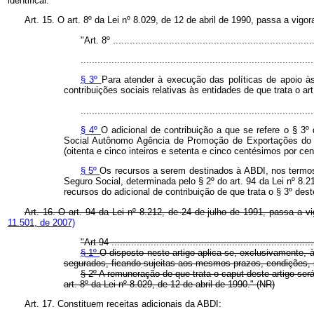
identificar.
Art. 15. O art. 8º da Lei nº 8.029, de 12 de abril de 1990, passa a vigo
"Art. 8º ........................................................................
...................................................................................
§ 3º
Para atender à execução das políticas de apoio à
contribuições sociais relativas às entidades de que trata o a
...................................................................................
§ 4º
O adicional de contribuição a que se refere o § 3
Social Autônomo Agência de Promoção de Exportações do Br
(oitenta e cinco inteiros e setenta e cinco centésimos por ce
§ 5º
Os recursos a serem destinados à ABDI, nos termos 
Seguro Social, determinada pelo § 2º do art. 94 da Lei nº 8.2
recursos do adicional de contribuição de que trata o § 3º dest
Art. 16. O art. 94 da Lei nº 8.212, de 24 de julho de 1991, passa a v
11.501, de 2007)
"Art 94 ........................................................................
§ 1º
O disposto neste artigo aplica-se, exclusivamente,
segurados, ficando sujeitas aos mesmos prazos, condições, sa
§ 2º A remuneração de que trata o caput deste artigo será
art. 8º da Lei nº 8.029, de 12 de abril de 1990." (NR)
Art. 17. Constituem receitas adicionais da ABDI: