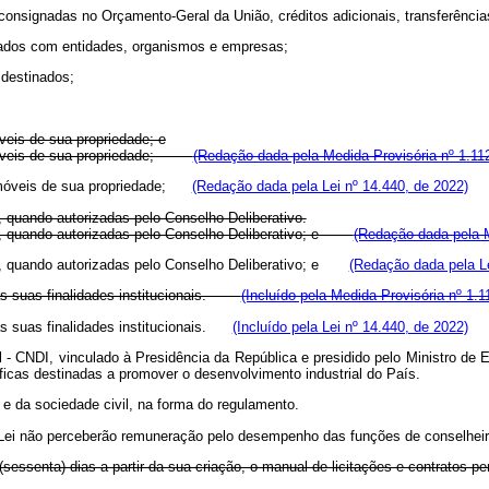
 consignadas no Orçamento-Geral da União, créditos adicionais, transferênci
brados com entidades, organismos e empresas;
 destinados;
eis de sua propriedade; e
 imóveis de sua propriedade;
(Redação dada pela Medida Provisória nº 1.11
 imóveis de sua propriedade;
(Redação dada pela Lei nº 14.440, de 2022)
s, quando autorizadas pelo Conselho Deliberativo.
tais, quando autorizadas pelo Conselho Deliberativo; e
(Redação dada pela M
ais, quando autorizadas pelo Conselho Deliberativo; e
(Redação dada pela Le
s às suas finalidades institucionais.
(Incluído pela Medida Provisória nº 1.1
 às suas finalidades institucionais.
(Incluído pela Lei nº 14.440, de 2022)
l - CNDI, vinculado à Presidência da República e presidido pelo Ministro de 
ficas destinadas a promover o desenvolvimento industrial do País.
e da sociedade civil, na forma do regulamento.
 Lei não perceberão remuneração pelo desempenho das funções de conselheir
 (sessenta) dias a partir da sua criação, o manual de licitações e contratos p