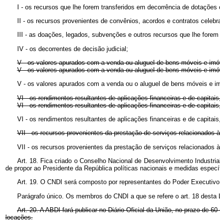
I - os recursos que lhe forem transferidos em decorrência de dotações
II - os recursos provenientes de convênios, acordos e contratos cele
III - as doações, legados, subvenções e outros recursos que lhe forem
IV - os decorrentes de decisão judicial;
V - os valores apurados com a venda ou aluguel de bens móveis e imóv
V - os valores apurados com a venda ou aluguel de bens móveis e
V - os valores apurados com a venda ou o aluguel de bens móveis e
VI - os rendimentos resultantes de aplicações financeiras e de capitai
VI - os rendimentos resultantes de aplicações financeiras e de capi
VI - os rendimentos resultantes de aplicações financeiras e de capit
VII - os recursos provenientes da prestação de serviços relacionado
VII - os recursos provenientes da prestação de serviços relacionados
Art. 18. Fica criado o Conselho Nacional de Desenvolvimento Industria
de propor ao Presidente da República políticas nacionais e medidas especí
Art. 19. O CNDI será composto por representantes do Poder Executivo 
Parágrafo único. Os membros do CNDI a que se refere o art. 18 desta
Art. 20. A ABDI fará publicar no Diário Oficial da União, no prazo de 60
locações.