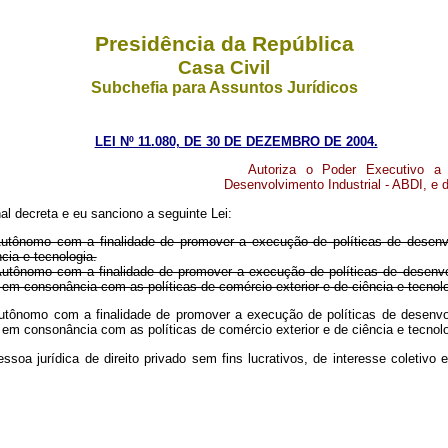
Presidência da República
Casa Civil
Subchefia para Assuntos Jurídicos
LEI Nº 11.080, DE 30 DE DEZEMBRO DE 2004.
Autoriza o Poder Executivo a 
Desenvolvimento Industrial - ABDI, e d
l decreta e eu sanciono a seguinte Lei:
l Autônomo com a finalidade de promover a execução de políticas de desen
cia e tecnologia.
 Autônomo com a finalidade de promover a execução de políticas de desenvol
 em consonância com as políticas de comércio exterior e de ciência e tecn
 Autônomo com a finalidade de promover a execução de políticas de desenvol
 em consonância com as políticas de comércio exterior e de ciência e tecn
soa jurídica de direito privado sem fins lucrativos, de interesse coletivo