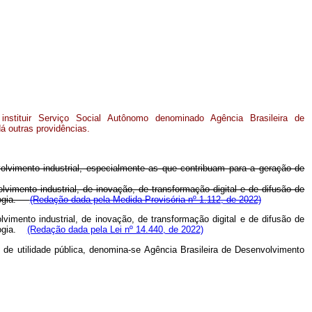
instituir Serviço Social Autônomo denominado Agência Brasileira de
á outras providências.
volvimento industrial, especialmente as que contribuam para a geração de
vimento industrial, de inovação, de transformação digital e de difusão de
ologia.
(Redação dada pela Medida Provisória nº 1.112, de 2022)
vimento industrial, de inovação, de transformação digital e de difusão de
ologia.
(Redação dada pela Lei nº 14.440, de 2022)
 e de utilidade pública, denomina-se Agência Brasileira de Desenvolvimento