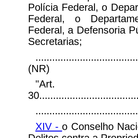
Polícia Federal, o Depa
Federal, o Departame
Federal, a Defensoria Pú
Secretarias;
....................................
(NR)
"Art.
30....................................
.....................................
XIV -
o Conselho Naci
Delitos contra a Propried