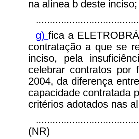
na alínea b deste inciso;
.....................................
g)
fica a ELETROBRÁS
contratação a que se r
inciso, pela insuficiên
celebrar contratos por
2004, da diferença entr
capacidade contratada 
critérios adotados nas al
....................................
(NR)