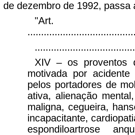
de dezembro de 1992, passa a
"Ar
.......................................
.....................................
XIV – os proventos 
motivada por acidente
pelos portadores de molé
ativa, alienação mental,
maligna, cegueira, hanse
incapacitante, cardiopat
espondiloartrose anqu