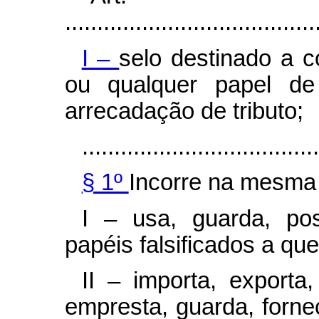
.......................................
I –
selo destinado a co
ou qualquer papel de
arrecadação de tributo;
.....................................
§ 1º
Incorre na mesma
I – usa, guarda, po
papéis falsificados a que
II – importa, exporta
empresta, guarda, fornec