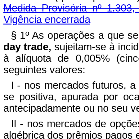
Medida Provisória nº 1.303,
Vigência encerrada
§ 1º As operações a que se
day trade,
sujeitam-se à inci
à alíquota de 0,005% (cinc
seguintes valores:
I - nos mercados futuros, a
se positiva, apurada por oc
antecipadamente ou no seu v
II - nos mercados de opções
algébrica dos prêmios pagos 