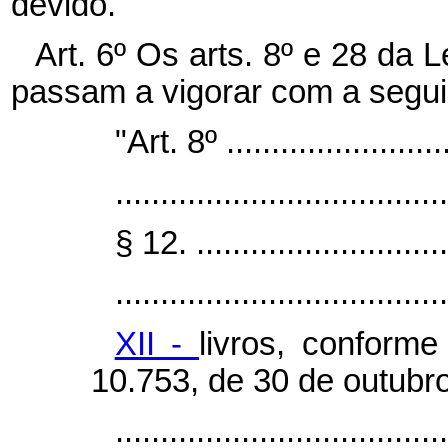
devido.
Art. 6º Os arts. 8º e 28 da L
passam a vigorar com a segui
"Art. 8º ..........................
.....................................
§ 12. .............................
.....................................
XII -
livros, conforme
10.753, de 30 de outubr
..................................