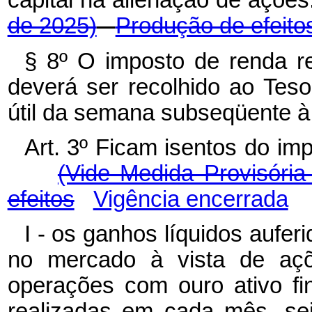
capital na alienação de ações
de 2025)
Produção de efeito
§ 8º O imposto de renda re
deverá ser recolhido ao Tesou
útil da semana subseqüente à
Art. 3º Ficam isentos do im
(Vide Medida Provisória
efeitos
Vigência encerrada
I - os ganhos líquidos aufe
no mercado à vista de aç
operações com ouro ativo fin
realizadas em cada mês, sej