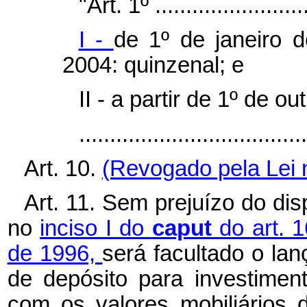
"Art. 1º ..........................
I -
de 1º de janeiro 
2004: quinzenal; e
II - a partir de 1º de 
...................................
Art. 10.
(Revogado pela Lei n
Art. 11. Sem prejuízo do di
no
inciso I do
caput
do art. 
de 1996,
será facultado o la
de depósito para investimen
com os valores mobiliários d