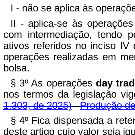
I - não se aplica às operaçõ
II - aplica-se às operaçõe
com intermediação, tendo po
ativos referidos no inciso I
operações realizadas em mer
bolsa.
§ 3º As operações
day tra
nos termos da legislação vi
1.303, de 2025)
Produção de 
§ 4º Fica dispensada a rete
deste artigo cujo valor seja ig