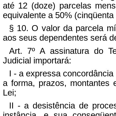
até 12 (doze) parcelas mensa
equivalente a 50% (cinqüenta p
§ 10. O valor da parcela m
aos seus dependentes será de,
Art. 7º A assinatura do 
Judicial importará:
I - a expressa concordânci
a forma, prazos, montantes e
Lei;
II - a desistência de proc
instância, e sua conseqüen