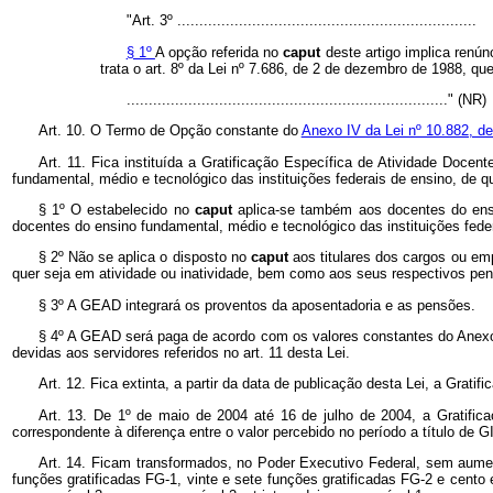
"Art. 3º ....................................................................
§ 1º
A opção referida no
caput
deste artigo implica renú
trata o art. 8º da Lei nº 7.686, de 2 de dezembro de 1988, qu
........................................................................." (NR)
Art. 10. O Termo de Opção constante do
Anexo IV da Lei nº 10.882, d
Art. 11. Fica instituída a Gratificação Específica de Atividade Doc
fundamental, médio e tecnológico das instituições federais de ensino, de 
§ 1º O estabelecido no
caput
aplica-se também aos docentes do ensi
docentes do ensino fundamental, médio e tecnológico das instituições fe
§ 2º Não se aplica o disposto no
caput
aos titulares dos cargos ou em
quer seja em atividade ou inatividade, bem como aos seus respectivos pen
§ 3º A GEAD integrará os proventos da aposentadoria e as pensões.
§ 4º A GEAD será paga de acordo com os valores constantes do Anexo 
devidas aos servidores referidos no art. 11 desta Lei.
Art. 12. Fica extinta, a partir da data de publicação desta Lei, a Grati
Art. 13. De 1º de maio de 2004 até 16 de julho de 2004, a Gratifi
correspondente à diferença entre o valor percebido no período a título de 
Art. 14. Ficam transformados, no Poder Executivo Federal, sem aume
funções gratificadas FG-1, vinte e sete funções gratificadas FG-2 e cent