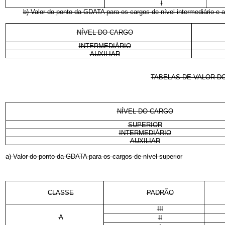
I
b) Valor do ponto da GDATA para os cargos de nível intermediário e au
NÍVEL DO CARGO
INTERMEDIÁRIO
AUXILIAR
TABELAS DE VALOR DO
NÍVEL DO CARGO
SUPERIOR
INTERMEDIÁRIO
AUXILIAR
a) Valor do ponto da GDATA para os cargos de nível superior
CLASSE
PADRÃO
III
A
II