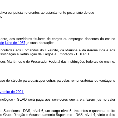
tiva ou judicial referentes ao adiantamento pecuniário de que
go.
mente, aos servidores titulares de cargos ou empregos docentes do ensino
 de julho de 1987,
e suas alterações.
 vinculadas aos Comandos do Exército, da Marinha e da Aeronáutica e aos
lassificação e Retribuição de Cargos e Empregos - PUCRCE.
cos-Marítimos e de Procurador Federal das instituições federais de ensino,
ase de cálculo para quaisquer outras parcelas remuneratórias ou vantagens
vereiro de 2001.
cnológico - GEAD será paga aos servidores que a ela fazem jus no valor
uperiores - DAS, nível 6, um cargo nível 5, trezentos e quarenta e oito
do Grupo-Direção e Assessoramento Superiores - DAS, nível 4, vinte e dois