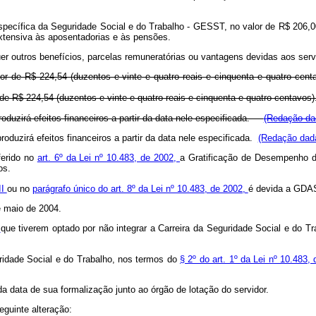
o Específica da Seguridade Social e do Trabalho - GESST, no valor de R$ 206,0
xtensiva às aposentadorias e às pensões.
r outros benefícios, parcelas remuneratórias ou vantagens devidas aos serv
lor de R$ 224,54 (duzentos e vinte e quatro reais e cinquenta e quatro c
 de R$ 224,54 (duzentos e vinte e quatro reais e cinquenta e quatro centa
oduzirá efeitos financeiros a partir da data nele especificada.
(Redação dad
duzirá efeitos financeiros a partir da data nele especificada.
(Redação dada
ferido no
art. 6º da Lei nº 10.483, de 2002,
a Gratificação de Desempenho d
os.
II
ou no
parágrafo único do art. 8º da Lei nº 10.483, de 2002,
é devida a GDAS
de maio de 2004.
,
que tiverem optado por não integrar a Carreira da Seguridade Social e do Tr
ridade Social e do Trabalho, nos termos do
§ 2º do art. 1º da Lei nº 10.483,
 da data de sua formalização junto ao órgão de lotação do servidor.
eguinte alteração: