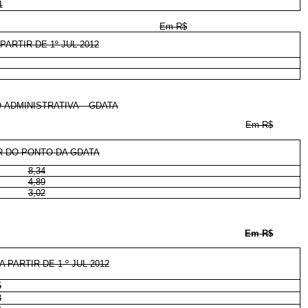
1
Em R$
ARTIR DE 1º JUL 2012
-ADMINISTRATIVA – GDATA
Em R$
R DO PONTO DA GDATA
8,34
4,89
3,02
Em R$
 PARTIR DE 1 º
JUL 2012
5
3