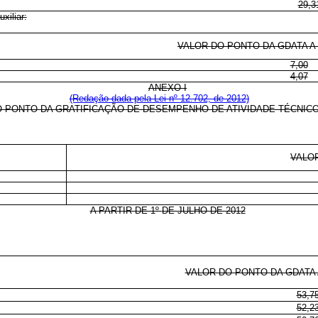
29,3
xiliar:
VALOR DO PONTO DA GDATA A P
7,00
4,07
ANEXO I
(Redação dada pela Lei nº 12.702, de 2012)
 PONTO DA GRATIFICAÇÃO DE DESEMPENHO DE ATIVIDADE TÉCNICO
VALO
A PARTIR DE 1º
DE JULHO DE 2012
VALOR DO PONTO DA GDATA A
53,7
52,2