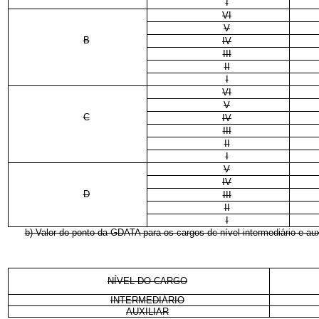
I
VI
V
B
IV
III
II
I
VI
V
C
IV
III
II
I
V
IV
D
III
II
I
b) Valor do ponto da GDATA para os cargos de nível intermediário e auxi
NÍVEL DO CARGO
INTERMEDIÁRIO
AUXILIAR