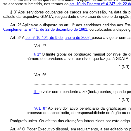
se encontre submetido, nos termos do
art. 10 do Decreto nº 4.247, de 22 
§ 3º Aos servidores ocupantes de cargos em comissão, na data da p
cálculo da respectiva GDATA, resguardado o exercício do direito de opção p
Art. 2º Aplica-se o disposto no art. 1º aos servidores cedidos aos
Complementar nº 41, de 22 de dezembro de 1981,
ou colocados à disposiç
Art. 3º A
Lei nº 10.404, de 9 de janeiro de 2002,
passa a vigorar com as
"Art. 2º .......................................................................
§ 1º
O limite global de pontuação mensal por nível de q
número de servidores ativos por nível, que faz jus à GDATA,
........................................................................." (NR)
"Art. 5º .....................................................................
..................................................................................
II -
o valor correspondente a 30 (trinta) pontos, quando pe
........................................................................." (NR)
"Art. 8º
Ao servidor ativo beneficiário da gratificação 
processo de capacitação, de responsabilidade do órgão ou en
Parágrafo único. Os efeitos das alterações introduzidas por este artig
Art. 4º O Poder Executivo disporá, em regulamento, a ser editado no p