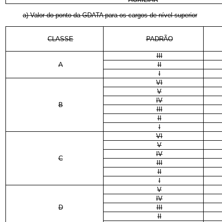
a) Valor do ponto da GDATA para os cargos de nível superior
CLASSE
PADRÃO
III
A
II
I
VI
V
IV
B
III
II
I
VI
V
IV
C
III
II
I
V
IV
D
III
II