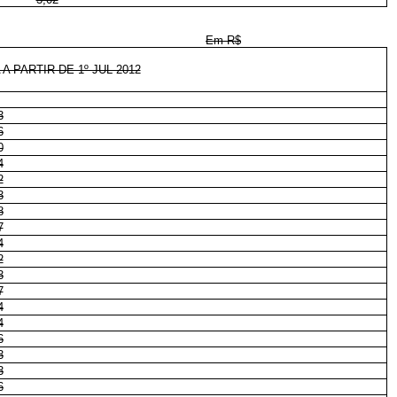
Em R$
 PARTIR DE 1º JUL 2012
3
6
0
4
2
3
8
7
4
2
3
7
4
4
6
3
3
6