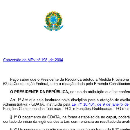
Conversão da MPv nº 198, de 2004
Faço saber que o Presidente da República adotou a Medida Provisória 
62 da Constituição Federal, com a redação dada pela Emenda Constituciona
O PRESIDENTE DA REPÚBLICA,
no uso da atribuição que lhe confer
Art. 1º Até que seja instituída nova disciplina para a aferição de ava
Administrativa - GDATA, instituída pela
Lei nº 10.404, de 9 de janeiro d
Funções Comissionadas Técnicas - FCT e Funções Gratificadas - FG e os oc
§ 1º O pagamento da GDATA, na forma estabelecida no
caput,
poderá
contado do início da vigência desta Lei, com renúncia ao resultado da ava
§ 2º Os servidores que não exercerem a opção na forma do § 1º contin