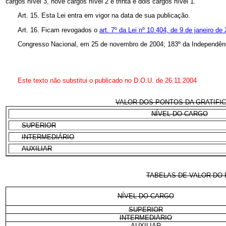
cargos nível 3, nove cargos nível 2 e trinta e dois cargos nível 1.
Art. 15. Esta Lei entra em vigor na data de sua publicação.
Art. 16. Ficam revogados o
art. 7º da Lei nº 10.404, de 9 de janeiro de
Congresso Nacional, em 25 de novembro de 2004; 183º da Independênc
Este texto não substitui o publicado no D.O.U. de 26.11.2004
VALOR DOS PONTOS DA GRATIFICA
NÍVEL DO CARGO
SUPERIOR
INTERMEDIÁRIO
AUXILIAR
TABELAS DE VALOR DO 
NÍVEL DO CARGO
SUPERIOR
INTERMEDIÁRIO
AUXILIAR