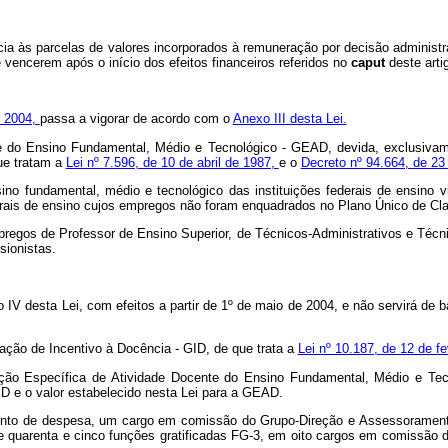
ncia às parcelas de valores incorporados à remuneração por decisão administra
e vencerem após o início dos efeitos financeiros referidos no
caput
deste arti
e 2004,
passa a vigorar de acordo com o
Anexo III desta Lei.
ente do Ensino Fundamental, Médio e Tecnológico - GEAD, devida, exclusiva
que tratam a
Lei nº 7.596, de 10 de abril de 1987,
e o
Decreto nº 94.664, de 23
no fundamental, médio e tecnológico das instituições federais de ensino
derais de ensino cujos empregos não foram enquadrados no Plano Único de C
pregos de Professor de Ensino Superior, de Técnicos-Administrativos e Técni
sionistas.
IV desta Lei, com efeitos a partir de 1º
de maio de 2004, e não servirá de b
ficação de Incentivo à Docência - GID, de que trata a
Lei nº 10.187, de 12 de fe
cação Específica de Atividade Docente do Ensino Fundamental, Médio e Te
GID e o valor estabelecido nesta Lei para a GEAD.
nto de despesa, um cargo em comissão do Grupo-Direção e Assessoramento S
o e quarenta e cinco funções gratificadas FG-3, em oito cargos em comissão 