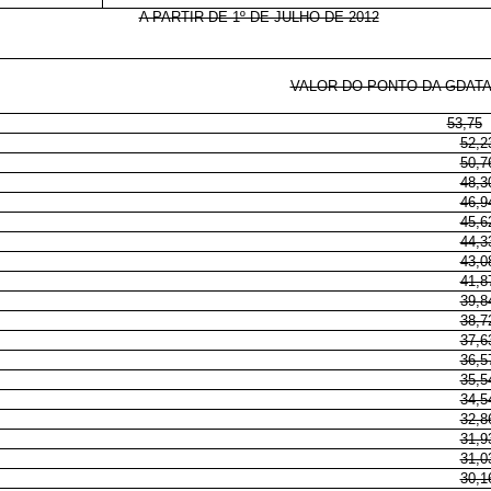
A PARTIR DE 1º DE JULHO DE 2012
VALOR DO PONTO DA GDATA A
53,75
52,2
50,7
48,3
46,9
45,6
44,3
43,0
41,8
39,8
38,7
37,6
36,5
35,5
34,5
32,8
31,9
31,0
30,1