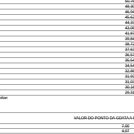
50,7
48,3
46,9
45,6
44,3
43,0
41,8
39,8
38,7
37,6
36,5
35,5
34,5
32,8
31,9
31,0
30,1
29,3
liar:
VALOR DO PONTO DA GDATA A P
7,00
4,07