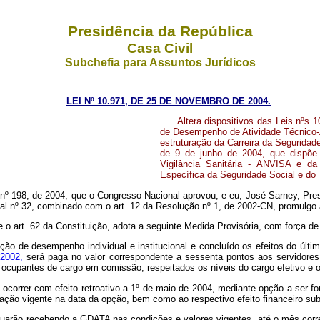
Presidência da República
Casa Civil
Subchefia para Assuntos Jurídicos
LEI Nº 10.971, DE 25 DE NOVEMBRO DE 2004.
Altera dispositivos das Leis nºs 
de Desempenho de Atividade Técnico-A
estruturação da Carreira da Seguridad
de 9 de junho de 2004, que dispõe
Vigilância Sanitária - ANVISA e da G
Específica da Seguridade Social e do 
nº 198, de 2004, que o Congresso Nacional aprovou, e eu, José Sarney, Pres
l nº 32, combinado com o art. 12 da Resolução nº 1, de 2002-CN, promulgo a
e o art. 62 da Constituição, adota a seguinte Medida Provisória, com força de 
liação de desempenho individual e institucional e concluído os efeitos do úl
e 2002,
será paga no valor correspondente a sessenta pontos aos servidores
upantes de cargo em comissão, respeitados os níveis do cargo efetivo e os r
 ocorrer com efeito retroativo a 1º de maio de 2004, mediante opção a ser fo
liação vigente na data da opção, bem como ao respectivo efeito financeiro su
uarão recebendo a GDATA nas condições e valores vigentes, até o mês corres