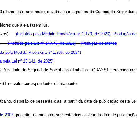
0 (duzentos e seis reais), devida aos integrantes da Carreira da Seguridade
idores que a ela fazem jus.
entavos).
(Incluído pela Medida Provisória nº 1.170, de 2023)
Produção de
vos).
(Incluído pela Lei nº 14.673, de 2023)
Produção de efeitos
a pela Medida Provisória nº 1.286, de 2024)
 pela Lei nº 15.141, de 2025)
e Atividade da Seguridade Social e do Trabalho - GDASST será paga aos
ST no valor correspondente a trinta pontos.
abalho, disporão de sessenta dias, a partir da data de publicação desta Lei
 de 2002,
poderão, no prazo de sessenta dias a partir da data de publicação