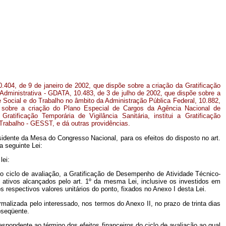
10.404, de 9 de janeiro de 2002, que dispõe sobre a criação da Gratificação
dministrativa - GDATA, 10.483, de 3 de julho de 2002, que dispõe sobre a
e Social e do Trabalho no âmbito da Administração Pública Federal, 10.882,
 sobre a criação do Plano Especial de Cargos da Agência Nacional de
ratificação Temporária de Vigilância Sanitária, institui a Gratificação
Trabalho - GESST, e dá outras providências.
idente da Mesa do Congresso Nacional, para os efeitos do disposto no art.
 seguinte Lei:
lei:
timo ciclo de avaliação, a Gratificação de Desempenho de Atividade Técnico-
 ativos alcançados pelo art. 1º
da mesma Lei, inclusive os investidos em
espectivos valores unitários do ponto, fixados no Anexo I desta Lei.
rmalizada pelo interessado, nos termos do Anexo II, no prazo de trinta dias
bseqüente.
pondente ao término dos efeitos financeiros do ciclo de avaliação ao qual