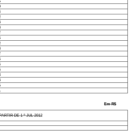
6
0
4
2
3
8
7
4
2
3
7
4
4
6
3
3
6
1
Em R$
ARTIR DE 1 º
JUL 2012