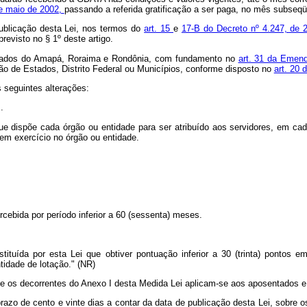
de maio de 2002,
passando a referida gratificação a ser paga, no mês subseq
ublicação desta Lei, nos termos do
art. 15
e
17-B do Decreto nº 4.247, de 
revisto no § 1º deste artigo.
 Estados do Amapá, Roraima e Rondônia, com fundamento no
art. 31 da Emend
ão de Estados, Distrito Federal ou Municípios, conforme disposto no
art. 20 
 seguintes alterações:
..
ue dispõe cada órgão ou entidade para ser atribuído aos servidores, em cad
 em exercício no órgão ou entidade.
rcebida por período inferior a 60 (sessenta) meses.
instituída por esta Lei que obtiver pontuação inferior a 30 (trinta) pontos
tidade de lotação." (NR)
o e os decorrentes do Anexo I desta Medida Lei aplicam-se aos aposentados e 
razo de cento e vinte dias a contar da data de publicação desta Lei, sobre