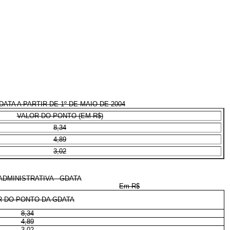
TA A PARTIR DE 1º DE MAIO DE 2004
VALOR DO PONTO (EM R$)
8,34
4,89
3,02
DMINISTRATIVA - GDATA
Em R$
R DO PONTO DA GDATA
8,34
4,89
3,02