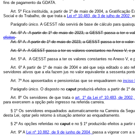
fins de pagamento da GDATA.
Art. 5º Fica instituída, a partir de 1º de maio de 2004, a Gratificaçã
Social e do Trabalho, de que trata a
Lei nº 10.483, de 3 de julho de 2002,
e
Parágrafo único. A GESST não servirá de base de cálculo para quaisque
Art. 5º-A A partir de 1º de maio de 2023, a GESST passa a ter o va
efeitos
Art. 5º-A.
A partir de 1º de maio de 2023, a GESST passa a ter o valor
Art. 5º-A A GESST passa a ter os valores constantes no Anexo V, e pr
Art. 5º-A. A GESST passa a ter os valores constantes no Anexo V, e pro
Art. 6º A partir de 1º de maio de 2004 e até que seja editado o ato re
servidores ativos que a ela fazem jus no valor equivalente a sessenta pont
Art. 7º Aos aposentados e pensionistas que se enquadrarem no
inciso 
Parágrafo único. O disposto no
caput
produzirá efeitos a partir de 1º 
Art. 8º Os servidores de que trata o
art. 1º da Lei nº 10.483, de 2002
para exercerem a opção pelo ingresso na referida carreira.
§ 1º Os servidores enquadrados automaticamente na Carreira da Segu
desta Lei, optar pelo retorno à situação anterior ao enquadramento.
§ 2º As opções referidas no
caput
e no § 1º produzirão efeitos a partir
Art. 9º A
Lei nº 10.882, de 9 de junho de 2004,
passa a vigorar com a s