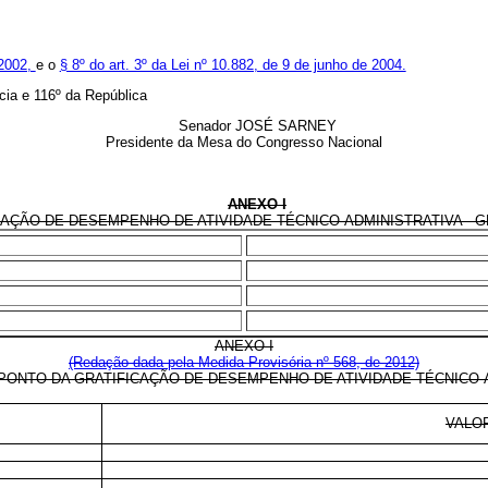
 2002,
e o
§ 8º do art. 3º da Lei nº 10.882, de 9 de junho de 2004.
ia e 116º da República
Senador JOSÉ SARNEY
Presidente da Mesa do Congresso Nacional
ANEXO I
ÇÃO DE DESEMPENHO DE ATIVIDADE TÉCNICO-ADMINISTRATIVA - GDA
ANEXO I
(Redação dada pela Medida Provisória nº 568, de 2012)
PONTO DA GRATIFICAÇÃO DE DESEMPENHO DE ATIVIDADE TÉCNICO-A
VALO