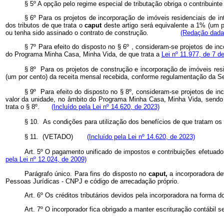
§ 5º A opção pelo regime especial de tributação obriga o contribu
§ 6º Para os projetos de incorporação de imóveis residenciais de i
dos tributos de que trata o
caput
deste artigo será equivalente a 1% (um p
ou tenha sido assinado o contrato de construção.
(Redação dada 
§ 7º Para efeito do disposto no § 6º , consideram-se projetos de in
do Programa Minha Casa, Minha Vida, de que trata a
Lei nº 11.977, de 7 d
§ 8º Para os projetos de construção e incorporação de imóveis resi
(um por cento) da receita mensal recebida, conforme regulamentação da S
§ 9º
Para efeito do disposto no § 8º, consideram-se projetos de i
valor da unidade, no âmbito do Programa Minha Casa, Minha Vida, sendo q
trata o § 8º
.
(Incluído pela Lei nº 14.620, de 2023)
§ 10. As condições para utilização dos benefícios de que tratam 
§ 11. (VETADO)
(Incluído pela Lei nº 14.620, de 2023)
Art. 5º O pagamento unificado de impostos e contribuições efetua
pela Lei nº 12.024, de 2009)
Parágrafo único. Para fins do disposto no
caput,
a incorporadora d
Pessoas Jurídicas - CNPJ e código de arrecadação próprio.
Art. 6º Os créditos tributários devidos pela incorporadora na forma d
Art. 7º O incorporador fica obrigado a manter escrituração contábil