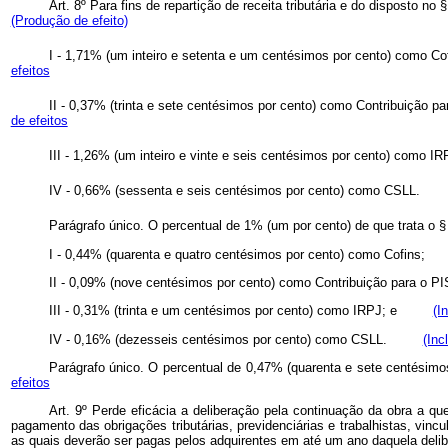
Art. 8º Para fins de repartição de receita tributária e do disposto no 
(Produção de efeito)
I - 1,71% (um inteiro e setenta e um centésimos por cento) 
efeitos
II - 0,37% (trinta e sete centésimos por cento) como Contribu
de efeitos
III - 1,26% (um inteiro e vinte e seis centésimos por cento) 
IV - 0,66% (sessenta e seis centésimos por cento) como CSL
Parágrafo único. O percentual de 1% (um por cento) de que trata o § 
I - 0,44% (quarenta e quatro centésimos por cento) como Cofin
II - 0,09% (nove centésimos por cento) como Contribuição par
III - 0,31% (trinta e um centésimos por cento) como IRPJ; e
(I
IV - 0,16% (dezesseis centésimos por cento) como CSLL.
(Inc
Parágrafo único. O percentual de 0,47% (quarenta e sete centésimos 
efeitos
Art. 9º Perde eficácia a deliberação pela continuação da obra a qu
pagamento das obrigações tributárias, previdenciárias e trabalhistas, vinc
as quais deverão ser pagas pelos adquirentes em até um ano daquela delibe