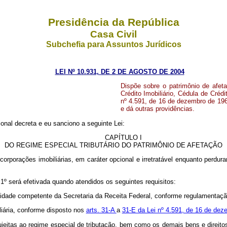
Presidência da República
Casa Civil
Subchefia para Assuntos Jurídicos
LEI Nº 10.931, DE 2 DE AGOSTO DE 2004
Dispõe sobre o patrimônio de afetaç
Crédito Imobiliário, Cédula de Crédi
nº 4.591, de 16 de dezembro de 1964
e dá outras providências.
nal decreta e eu sanciono a seguinte Lei:
CAPÍTULO I
DO REGIME ESPECIAL TRIBUTÁRIO DO PATRIMÔNIO DE AFETAÇÃO
incorporações imobiliárias, em caráter opcional e irretratável enquanto perdur
. 1º será efetivada quando atendidos os seguintes requisitos:
unidade competente da Secretaria da Receita Federal, conforme regulamentaçã
liária, conforme disposto nos
arts. 31-A
a
31-E da Lei nº 4.591, de 16 de dez
ujeitas ao regime especial de tributação, bem como os demais bens e direitos