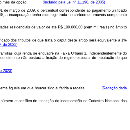
a partir do mês da opção.
(Incluído pela Lei nº 11.196, de 2005)
de 31 de março de 2009, o percentual correspondente ao pagamento unificado
8, a incorporação tenha sido registrada no cartório de imóveis competente
dades residenciais de valor de até R$ 100.000,00 (cem mil reais) no âmbito
icado dos tributos de que trata o
caput
deste artigo será equivalente a 1%
0, de 2023)
a famílias cuja renda se enquadre na Faixa Urbano 1, independentemente do
eendimento não obstará a fruição do regime especial de tributação de que
de 2023)
subsequente àquele em que houver sido auferida a receita.
(Redação dada
 número específico de inscrição da incorporação no Cadastro Nacional das