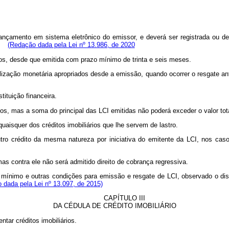
 lançamento em sistema eletrônico do emissor, e deverá ser registrada ou d
(Redação dada pela Lei nº 13.986, de 2020
ços, desde que emitida com prazo mínimo de trinta e seis meses.
ização monetária apropriados desde a emissão, quando ocorrer o resgate antec
tituição financeira.
ios, mas a soma do principal das LCI emitidas não poderá exceder o valor tota
uaisquer dos créditos imobiliários que lhe servem de lastro.
outro crédito da mesma natureza por iniciativa do emitente da LCI, nos cas
as contra ele não será admitido direito de cobrança regressiva.
mínimo e outras condições para emissão e resgate de LCI, observado o dispo
 dada pela Lei nº 13.097, de 2015)
CAPÍTULO III
DA CÉDULA DE CRÉDITO IMOBILIÁRIO
ntar créditos imobiliários.