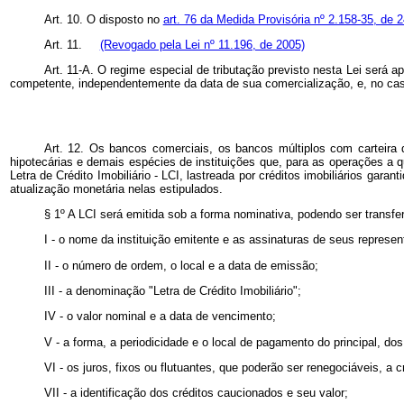
Art. 10. O disposto no
art. 76 da Medida Provisória nº 2.158-35, de 
Art. 11.
(Revogado pela Lei nº 11.196, de 2005)
Art. 11-A. O regime especial de tributação previsto nesta Lei será 
competente, independentemente da data de sua comercialização, e, no c
Art. 12. Os bancos comerciais, os bancos múltiplos com carteira 
hipotecárias e demais espécies de instituições que, para as operações a q
Letra de Crédito Imobiliário - LCI, lastreada por créditos imobiliários garan
atualização monetária nelas estipulados.
§ 1º A LCI será emitida sob a forma nominativa, podendo ser transfe
I - o nome da instituição emitente e as assinaturas de seus represen
II - o número de ordem, o local e a data de emissão;
III - a denominação "Letra de Crédito Imobiliário";
IV - o valor nominal e a data de vencimento;
V - a forma, a periodicidade e o local de pagamento do principal, dos
VI - os juros, fixos ou flutuantes, que poderão ser renegociáveis, a cr
VII - a identificação dos créditos caucionados e seu valor;