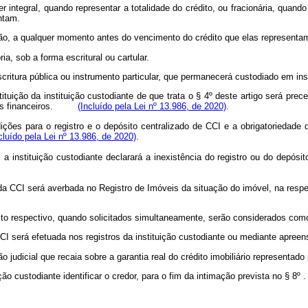
ser integral, quando representar a totalidade do crédito, ou fracionária, qua
ntam.
não, a qualquer momento antes do vencimento do crédito que elas representa
a, sob a forma escritural ou cartular.
critura pública ou instrumento particular, que permanecerá custodiado em inst
ituição da instituição custodiante de que trata o § 4º deste artigo será pre
s financeiros.
(Incluído pela Lei nº 13.986, de 2020)
.
ções para o registro e o depósito centralizado de CCI e a obrigatoriedade 
cluído pela Lei nº 13.986, de 2020)
.
 instituição custodiante declarará a inexistência do registro ou do depósito
ão da CCI será averbada no Registro de Imóveis da situação do imóvel, na resp
dito respectivo, quando solicitados simultaneamente, serão considerados com
CCI será efetuada nos registros da instituição custodiante ou mediante apreen
judicial que recaia sobre a garantia real do crédito imobiliário representado p
ão custodiante identificar o credor, para o fim da intimação prevista no § 8º .