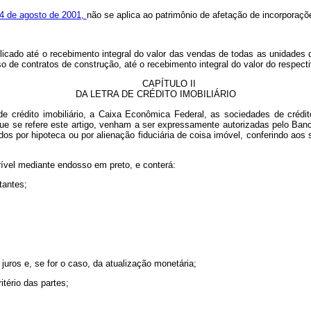
24 de agosto de 2001,
não se aplica ao patrimônio de afetação de incorporaçõe
aplicado até o recebimento integral do valor das vendas de todas as unidade
aso de contratos de construção, até o recebimento integral do valor do 
CAPÍTULO II
DA LETRA DE CRÉDITO IMOBILIÁRIO
de crédito imobiliário, a Caixa Econômica Federal, as sociedades de créd
ue se refere este artigo, venham a ser expressamente autorizadas pelo Banco
tidos por hipoteca ou por alienação fiduciária de coisa imóvel, conferindo aos
rível mediante endosso em preto, e conterá:
tantes;
 juros e, se for o caso, da atualização monetária;
itério das partes;