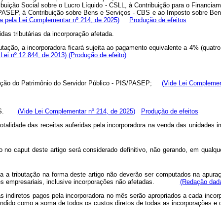
ibuição Social sobre o Lucro Líquido - CSLL, à Contribuição para o Financi
PASEP, à Contribuição sobre Bens e Serviços - CBS e ao Imposto sobre Bens
 pela Lei Complementar nº 214, de 2025)
Produção de efeitos
das tributárias da incorporação afetada.
utação, a incorporadora ficará sujeita ao pagamento equivalente a 4% (quatr
Lei nº 12.844, de 2013)
(Produção de efeito)
rmação do Patrimônio do Servidor Público - PIS/PASEP;
(Vide Lei Complemen
OFINS.
(Vide Lei Complementar nº 214, de 2025)
Produção de efeitos
totalidade das receitas auferidas pela incorporadora na venda das unidades 
 no caput deste artigo será considerado definitivo, não gerando, em qualqu
ta a tributação na forma deste artigo não deverão ser computados na apuraç
vidades empresariais, inclusive incorporações não afetadas.
(Redação dada
sas indiretos pagos pela incorporadora no mês serão apropriados a cada inco
 entendido como a soma de todos os custos diretos de todas as incorporaçõ