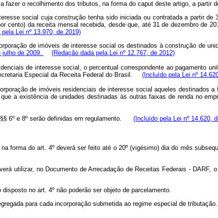
inte a fazer o recolhimento dos tributos, na forma do caput deste artigo, 
nteresse social cuja construção tenha sido iniciada ou contratada a partir 
or cento) da receita mensal recebida, desde que, até 31 de dezembro de 201
pela Lei nº 13.970, de 2019)
corporação de imóveis de interesse social os destinados à construção de uni
e julho de 2009.
(Redação dada pela Lei nº 12.767, de 2012)
denciais de interesse social, o percentual correspondente ao pagamento unif
ecretaria Especial da Receita Federal do Brasil.
(Incluído pela Lei nº 14.62
ncorporação de imóveis residenciais de interesse social aqueles destinados 
ue a existência de unidades destinadas às outras faixas de renda no empr
os §§ 6º e 8º serão definidas em regulamento.
(Incluído pela Lei nº 14.620, 
do na forma do art. 4º deverá ser feito até o 20º (vigésimo) dia do mês 
everá utilizar, no Documento de Arrecadação de Receitas Federais - DARF, o
o disposto no art. 4º não poderão ser objeto de parcelamento.
 segregada para cada incorporação submetida ao regime especial de tributação.