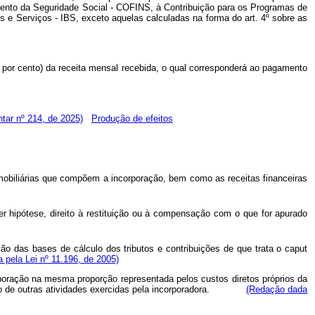
amento da Seguridade Social - COFINS, à Contribuição para os Programas de
 e Serviços - IBS, exceto aquelas calculadas na forma do art. 4º sobre as
o por cento) da receita mensal recebida, o qual corresponderá ao pagamento
tar nº 214, de 2025)
Produção de efeitos
imobiliárias que compõem a incorporação, bem como as receitas financeiras
er hipótese, direito à restituição ou à compensação com o que for apurado
ão das bases de cálculo dos tributos e contribuições de que trata o caput
 pela Lei nº 11.196, de 2005)
rporação na mesma proporção representada pelos custos diretos próprios da
es e o de outras atividades exercidas pela incorporadora.
(Redação dada