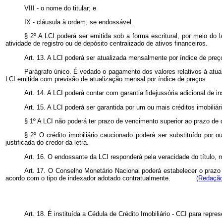
VIII - o nome do titular; e
IX - cláusula à ordem, se endossável.
§ 2º A LCI poderá ser emitida sob a forma escritural, por meio do
atividade de registro ou de depósito centralizado de ativos financeiros.
Art. 13. A LCI poderá ser atualizada mensalmente por índice de pre
Parágrafo único. É vedado o pagamento dos valores relativos à atual
LCI emitida com previsão de atualização mensal por índice de preços.
Art. 14. A LCI poderá contar com garantia fidejussória adicional de ins
Art. 15. A LCI poderá ser garantida por um ou mais créditos imobiliár
§ 1º A LCI não poderá ter prazo de vencimento superior ao prazo de q
§ 2º O crédito imobiliário caucionado poderá ser substituído por 
justificada do credor da letra.
Art. 16. O endossante da LCI responderá pela veracidade do título, m
Art. 17. O Conselho Monetário Nacional poderá estabelecer o prazo 
acordo com o tipo de indexador adotado contratualmente.
(Redação
Art. 18. É instituída a Cédula de Crédito Imobiliário - CCI para represe