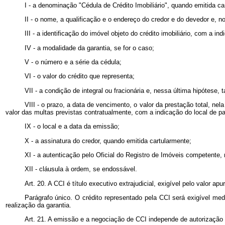
I - a denominação "Cédula de Crédito Imobiliário", quando emitida ca
II - o nome, a qualificação e o endereço do credor e do devedor e, 
III - a identificação do imóvel objeto do crédito imobiliário, com a 
IV - a modalidade da garantia, se for o caso;
V - o número e a série da cédula;
VI - o valor do crédito que representa;
VII - a condição de integral ou fracionária e, nessa última hipótese
VIII - o prazo, a data de vencimento, o valor da prestação total, ne
valor das multas previstas contratualmente, com a indicação do local de 
IX - o local e a data da emissão;
X - a assinatura do credor, quando emitida cartularmente;
XI - a autenticação pelo Oficial do Registro de Imóveis competente, 
XII - cláusula à ordem, se endossável.
Art. 20. A CCI é título executivo extrajudicial, exigível pelo valor
Parágrafo único. O crédito representado pela CCI será exigível med
realização da garantia.
Art. 21. A emissão e a negociação de CCI independe de autorização d