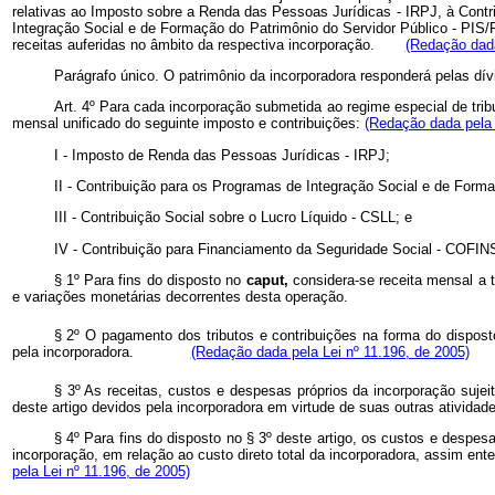
relativas ao Imposto sobre a Renda das Pessoas Jurídicas - IRPJ, à Contr
Integração Social e de Formação do Patrimônio do Servidor Público - PIS/
receitas auferidas no âmbito da respectiva incorporação.
(Redação dada
Parágrafo único. O patrimônio da incorporadora responderá pelas dívi
Art. 4º Para cada incorporação submetida ao regime especial de trib
mensal unificado do seguinte imposto e contribuições:
(Redação dada pela 
I - Imposto de Renda das Pessoas Jurídicas - IRPJ;
II - Contribuição para os Programas de Integração Social e de Fo
III - Contribuição Social sobre o Lucro Líquido - CSLL; e
IV - Contribuição para Financiamento da Seguridade Social - C
§ 1º Para fins do disposto no
caput,
considera-se receita mensal a 
e variações monetárias decorrentes desta operação.
§ 2º O pagamento dos tributos e contribuições na forma do disposto
pela incorporadora.
(Redação dada pela Lei nº 11.196, de 2005)
§ 3º As receitas, custos e despesas próprios da incorporação sujei
deste artigo devidos pela incorporadora em virtude de suas outras ati
§ 4º Para fins do disposto no § 3º deste artigo, os custos e despe
incorporação, em relação ao custo direto total da incorporadora, assim
pela Lei nº 11.196, de 2005)