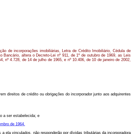
ão de incorporações imobiliárias, Letra de Crédito Imobiliário, Cédula de
to Bancário, altera o Decreto-Lei nº 911, de 1º de outubro de 1969, as Leis
, nº 4.728, de 14 de julho de 1965, e nº 10.406, de 10 de janeiro de 2002,
arem direitos de crédito ou obrigações do incorporador junto aos adquirentes
o a ser estabelecida; e
embro de 1964.
 a ela vinculados, não responderão por dívidas tributárias da incorporadora