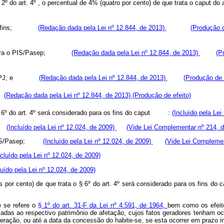
§ 2º do art. 4º , o percentual de 4% (quatro por cento) de que trata o
caput
do 
como Cofins;
(Redação dada pela Lei nº 12.844, de 2013)
(Produção d
ição para o PIS/Pasep;
(Redação dada pela Lei nº 12.844, de 2013)
(P
como IRPJ; e
(Redação dada pela Lei nº 12.844, de 2013)
(Produção de 
L.
(Redação dada pela Lei nº 12.844, de 2013)
(Produção de efeito)
6º do art. 4º será considerado para os fins do
caput
:
(Incluído pela Lei
s;
(Incluído pela Lei nº 12.024, de 2009)
(Vide Lei Complementar nº 214, d
a o PIS/Pasep;
(Incluído pela Lei nº 12.024, de 2009)
(Vide Lei Complemen
ncluído pela Lei nº 12.024, de 2009)
luído pela Lei nº 12.024, de 2009)
por cento) de que trata o § 6º do art. 4º será considerado para os fins do
c
e se refere o
§ 1º do art. 31-F da Lei nº 4.591, de 1964,
bem como os efeito
uladas ao respectivo patrimônio de afetação, cujos fatos geradores tenham oco
ração, ou até a data da concessão do habite-se, se esta ocorrer em prazo inf