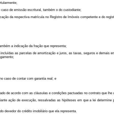
rtularmente;
no caso de emissão escritural, também o do custodiante;
indicação da respectiva matrícula no Registro de Imóveis competente e do regist
, também a indicação da fração que representa;
la incluídas as parcelas de amortização e juros, as taxas, seguros e demais e
pagamento;
no caso de contar com garantia real; e
 apurado de acordo com as cláusulas e condições pactuadas no contrato que lhe
iante ação de execução, ressalvadas as hipóteses em que a lei determine pro
o devedor do crédito imobiliário que ela representa.