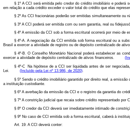
§ 1º A CCI será emitida pelo credor do crédito imobiliário e poderá 
em relação a cada crédito exceder o valor total do crédito que elas represe
§ 2º As CCI fracionárias poderão ser emitidas simultaneamente ou 
§ 3º A CCI poderá ser emitida com ou sem garantia, real ou fidejussóri
§ 4º A emissão da CCI sob a forma escritural ocorrerá por meio de es
§ 4º-A. A negociação da CCI emitida sob forma escritural ou a subst
Brasil a exercer a atividade de registro ou de depósito centralizado de ativo
§ 4º-B. O Conselho Monetário Nacional poderá estabelecer as condi
exercer a atividade de depósito centralizado de ativos financeiros.
(In
§ 4º-C
Na hipótese de a CCI ser liquidada antes de ser negociada, a
Lei.
(Incluído pela Lei nº 13.986, de 2020)
.
§ 5º Sendo o crédito imobiliário garantido por direito real, a emiss
a instituição custodiante.
§ 6º A averbação da emissão da CCI e o registro da garantia do cré
§ 7º A constrição judicial que recaia sobre crédito representado por 
§ 8º O credor da CCI deverá ser imediatamente intimado de constrição 
§ 9º No caso de CCI emitida sob a forma escritural, caberá à instituiç
Art. 19. A CCI deverá conter: