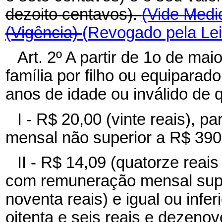
dezoito centavos).
(Vide Medi
(Vigência)
(Revogado pela Lei
Art. 2º A partir de 1o de mai
família por filho ou equiparad
anos de idade ou inválido de 
I - R$ 20,00 (vinte reais),
mensal não superior a R$ 390,
II - R$ 14,09 (quatorze reai
com remuneração mensal super
noventa reais) e igual ou infe
oitenta e seis reais e dezenov