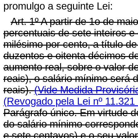
promulgo a seguinte Lei:
Art. 1º A partir de 1o de ma
percentuais de sete inteiros 
milésimo por cento, a título de
duzentos e oitenta décimos de 
aumento real, sobre o valor d
reais), o salário mínimo será
reais).
(Vide Medida Provisóri
(Revogado pela Lei nº 11.321
Parágrafo único. Em virtude do
do salário mínimo corresponde
e sete centavos) e o seu valor