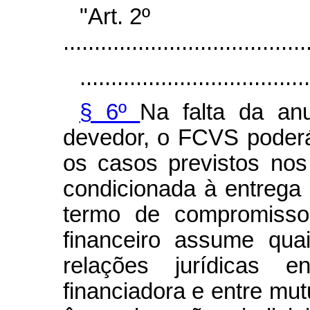
"Art. 2º
.......................................
.....................................
§ 6º
Na falta da an
devedor, o FCVS poderá
os casos previstos nos 
condicionada à entrega
termo de compromisso
financeiro assume qua
relações jurídicas en
financiadora e entre mut