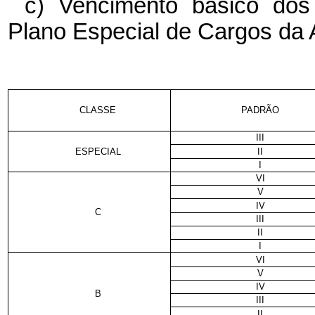
c) Vencimento básico dos 
Plano Especial de Cargos da 
CLASSE
PADRÃO
III
ESPECIAL
II
I
VI
V
IV
C
III
II
I
VI
V
IV
B
III
II