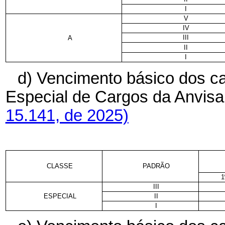
I
V
IV
III
A
II
I
d) Vencimento básico dos car
Especial de Cargos da Anvi
15.141, de 2025)
CLASSE
PADRÃO
1
III
ESPECIAL
II
I