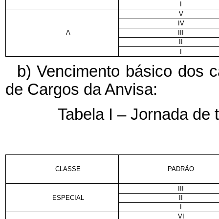
I
V
IV
A
III
II
I
b) Vencimento básico dos c
de Cargos da Anvisa:
Tabela I – Jornada de
CLASSE
PADRÃO
III
ESPECIAL
II
I
VI