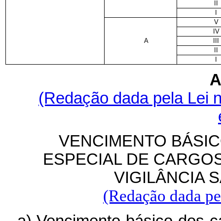
II
I
V
IV
A
III
II
I
A
(Redação dada pela Lei n
VENCIMENTO BÁSI
ESPECIAL DE CARGOS
VIGILÂNCIA S
(Redação dada pel
a) Vencimento básico dos ca