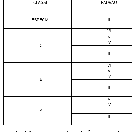
CLASSE
PADRÃO
III
ESPECIAL
II
I
VI
V
IV
C
III
II
I
VI
V
IV
B
III
II
I
V
IV
A
III
II
I