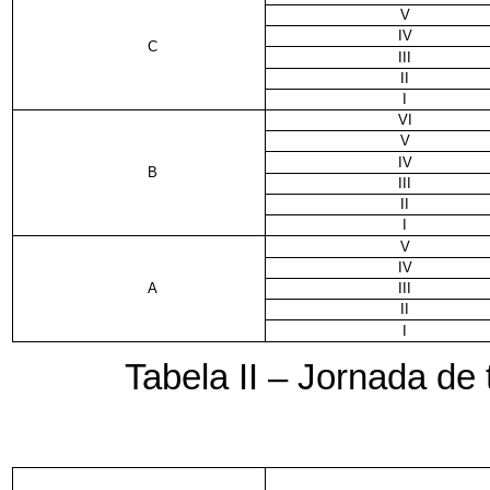
V
IV
C
III
II
I
VI
V
IV
B
III
II
I
V
IV
A
III
II
I
Tabela II – Jornada de