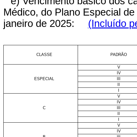
e) Vencimento básico dos ca
Médico, do Plano Especial de 
janeiro de 2025:
(Incluído p
CLASSE
PADRÃO
V
IV
ESPECIAL
III
II
I
V
IV
C
III
II
I
V
IV
B
III