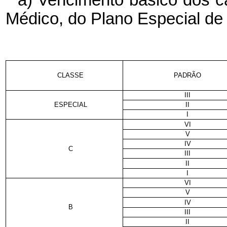
Médico, do Plano Especial de
CLASSE
PADRÃO
III
ESPECIAL
II
I
VI
V
IV
C
III
II
I
VI
V
IV
B
III
II