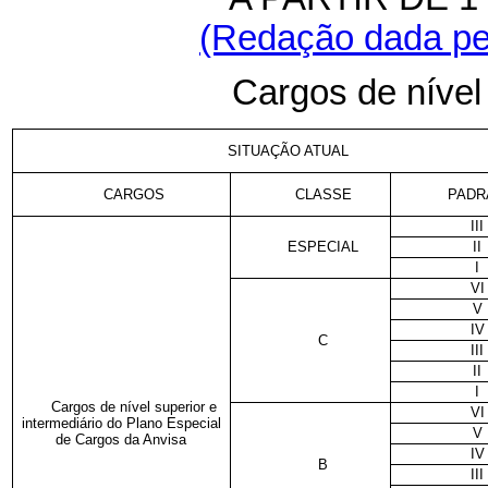
(Redação dada pel
Cargos de nível 
SITUAÇÃO ATUAL
CARGOS
CLASSE
PADR
III
ESPECIAL
II
I
VI
V
IV
C
III
II
I
Cargos de nível superior e
VI
intermediário do Plano Especial
V
de Cargos da Anvisa
IV
B
III