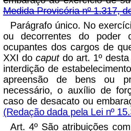
embaraço ao exercício de 
Medida Provisória nº 1.317, d
Parágrafo único. No exercíci
ou decorrentes do poder
ocupantes
dos cargos
de
qu
XXI do
caput
do art. 1º dest
interdição de estabelecimento
apreensão
de
bens
ou pr
necessário, o auxílio de for
caso de desacato ou embara
(Redação dada pela Lei nº 15.
Art. 4º São atribuições com