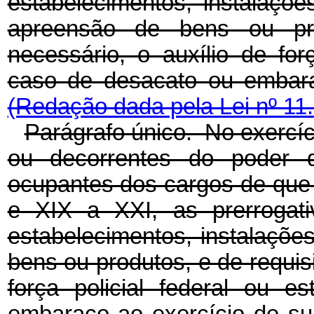
estabelecimentos, instalaç
apreensão de bens ou pro
necessário, o auxílio de for
caso de desacato ou embara
(Redação dada pela Lei nº 11
Parágrafo único. No exercíci
ou decorrentes do poder d
ocupantes dos cargos de que t
e XIX a XXI, as prerrogati
estabelecimentos, instalaçõ
bens ou produtos, e de requisi
força policial federal ou 