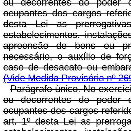
ou decorrentes do poder d
ocupantes dos cargos referi
desta Lei as prerrogativ
estabelecimentos, instalaç
apreensão de bens ou pro
necessário, o auxílio de for
caso de desacato ou embara
(Vide Medida Provisória nº 26
Parágrafo único. No exercíci
ou decorrentes do poder d
ocupantes dos cargos referid
art. 1º desta Lei as prerrog