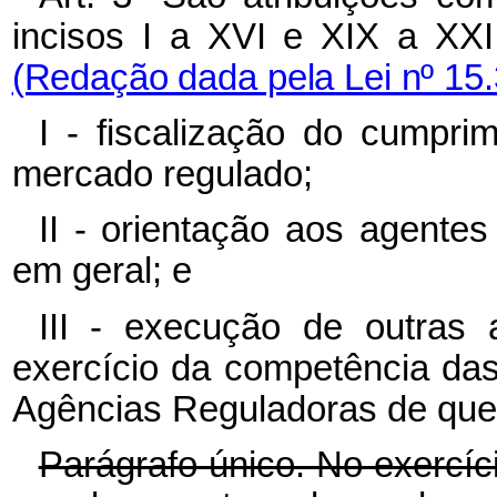
incisos
I
a
XVI
e
XIX
a
XXI
(Redação dada pela Lei nº 15.
I - fiscalização do cumpri
mercado regulado;
II - orientação aos agente
em geral; e
III - execução de outras a
exercício da competência da
Agências Reguladoras de que t
Parágrafo único. No exercíci