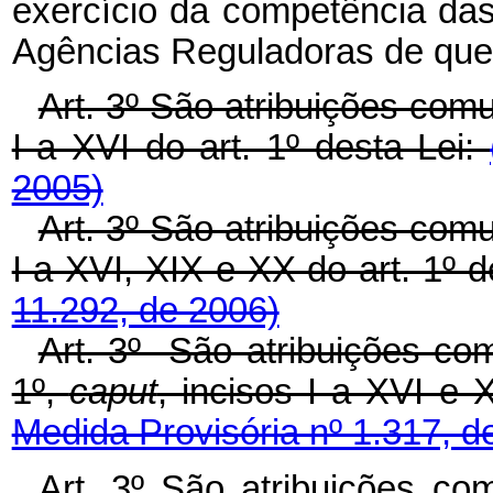
exercício da competência da
Agências Reguladoras de que t
Art. 3º São atribuições com
I a XVI do art. 1º desta Lei:
2005)
Art. 3º São atribuições com
I a XVI, XIX e XX do art. 1º d
11.292, de 2006)
Art. 3º São atribuições co
1º,
caput
, incisos I a XVI
Medida Provisória nº 1.317, d
Art.
3º
São
atribuições
co