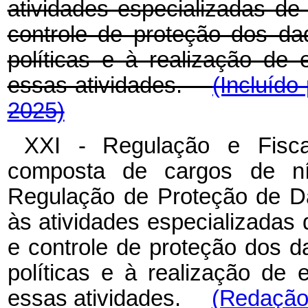
atividades especializadas de 
controle de proteção dos d
políticas e à realização de
essas atividades.
(Incluído
2025)
XXI
-
Regulação
e
Fisc
composta de cargos de nív
Regulação
de
Proteção
de
D
às atividades especializadas
e controle de proteção dos 
políticas
e
à
realização
de
essas atividades.
(Redação 