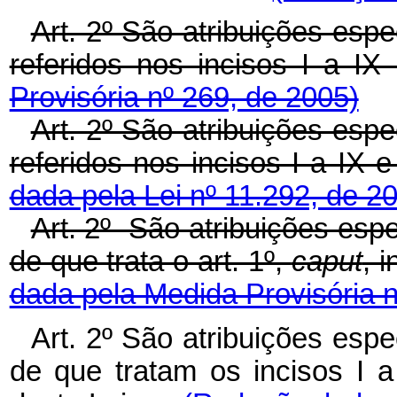
Art. 2º São atribuições espe
referidos nos incisos I a IX
Provisória nº 269, de 2005)
Art. 2º São atribuições espe
referidos nos incisos I a IX 
dada pela Lei nº 11.292, de 2
Art. 2º São atribuições espe
de que trata o art. 1º,
caput
, 
dada pela Medida Provisória n
Art. 2º São atribuições esp
de
que tratam
os
incisos I 