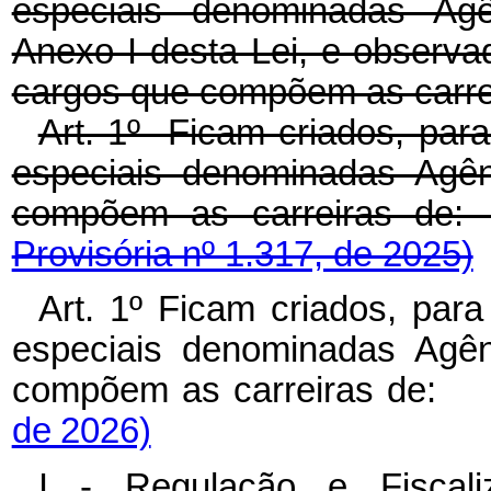
especiais denominadas Agê
Anexo I desta Lei, e observad
cargos que compõem as carre
Art. 1º Ficam criados, para
especiais denominadas Agên
compõem as carreiras
Provisória nº 1.317, de 2025)
Art. 1º Ficam criados, para
especiais denominadas Agên
compõem as carreiras de
de 2026)
I - Regulação e Fiscal