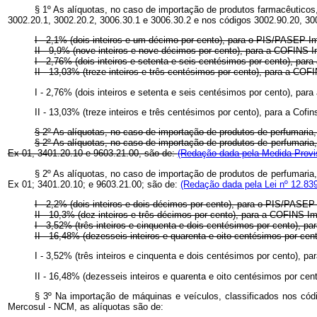
§ 1º As alíquotas, no caso de importação de produtos farmacêuticos,
3002.20.1, 3002.20.2, 3006.30.1 e 3006.30.2 e nos códigos 3002.90.20, 30
I - 2,1% (dois inteiros e um décimo por cento), para o PIS/PASEP-I
II - 9,9% (nove inteiros e nove décimos por cento), para a COFINS-
I - 2,76% (dois inteiros e setenta e seis centésimos por cento), pa
II - 13,03% (treze inteiros e três centésimos por cento), para a CO
I - 2,76% (dois inteiros e setenta e seis centésimos por cento), pa
II - 13,03% (treze inteiros e três centésimos por cento), para a Cofi
§ 2º As alíquotas, no caso de importação de produtos de perfumaria,
§ 2º As alíquotas, no caso de importação de produtos de perfumaria
Ex 01, 3401.20.10 e 9603.21.00, são de:
(Redação dada pela Medida Provis
§ 2º As alíquotas, no caso de importação de produtos de perfumaria
Ex 01; 3401.20.10; e 9603.21.00; são de:
(Redação dada pela Lei nº 12.839
I - 2,2% (dois inteiros e dois décimos por cento), para o PIS/PASEP
II - 10,3% (dez inteiros e três décimos por cento), para a COFINS-I
I - 3,52% (três inteiros e cinquenta e dois centésimos por cento), 
II - 16,48% (dezesseis inteiros e quarenta e oito centésimos por c
I - 3,52% (três inteiros e cinquenta e dois centésimos por cento), p
II - 16,48% (dezesseis inteiros e quarenta e oito centésimos por cen
§ 3º Na importação de máquinas e veículos, classificados nos cód
Mercosul - NCM, as alíquotas são de: