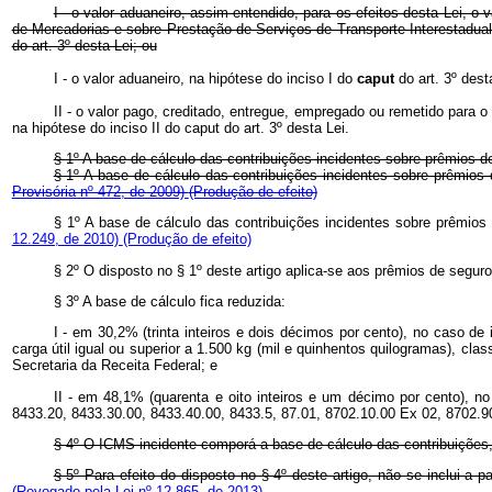
I - o valor aduaneiro, assim entendido, para os efeitos desta Lei, o
de Mercadorias e sobre Prestação de Serviços de Transporte Interestadual
do art. 3º desta Lei; ou
I - o valor aduaneiro, na hipótese do inciso I do
caput
do art. 3º dest
II - o valor pago, creditado, entregue, empregado ou remetido para o
na hipótese do inciso II do caput do art. 3º desta Lei.
§ 1º A base de cálculo das contribuições incidentes sobre prêmios d
§ 1º A base de cálculo das contribuições incidentes sobre prêmios
Provisória nº 472, de 2009)
(Produção de efeito)
§ 1º A base de cálculo das contribuições incidentes sobre prêmios
12.249, de 2010)
(Produção de efeito)
§ 2º O disposto no § 1º deste artigo aplica-se aos prêmios de seguro
§ 3º A base de cálculo fica reduzida:
I - em 30,2% (trinta inteiros e dois décimos por cento), no caso d
carga útil igual ou superior a 1.500 kg (mil e quinhentos quilogramas), cl
Secretaria da Receita Federal; e
II - em 48,1% (quarenta e oito inteiros e um décimo por cento), n
8433.20, 8433.30.00, 8433.40.00, 8433.5, 87.01, 8702.10.00 Ex 02, 8702.9
§ 4º O ICMS incidente comporá a base de cálculo das contribuições
§ 5º Para efeito do disposto no § 4º deste artigo, não se inclui a p
(Revogado pela Lei nº 12.865, de 2013)