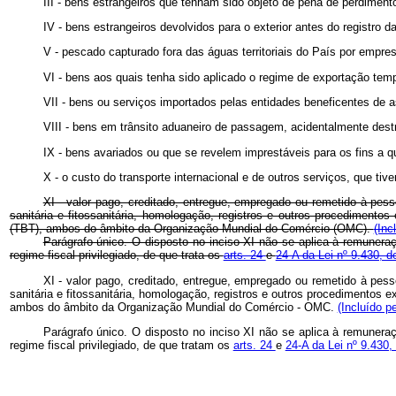
III - bens estrangeiros que tenham sido objeto de pena de perdimen
IV - bens estrangeiros devolvidos para o exterior antes do registro
V - pescado capturado fora das águas territoriais do País por empres
VI - bens aos quais tenha sido aplicado o regime de exportação temp
VII - bens ou serviços importados pelas entidades beneficentes de a
VIII - bens em trânsito aduaneiro de passagem, acidentalmente dest
IX - bens avariados ou que se revelem imprestáveis para os fins a
X - o custo do transporte internacional e de outros serviços, que ti
XI - valor pago, creditado, entregue, empregado ou remetido à pess
sanitária e fitossanitária, homologação, registros e outros procedimento
(TBT), ambos do âmbito da Organização Mundial do Comércio (OMC).
(Inc
Parágrafo único. O disposto no inciso XI não se aplica à remuneraç
regime fiscal privilegiado, de que trata os
arts. 24
e
24-A da Lei nº 9.430, 
XI - valor pago, creditado, entregue, empregado ou remetido à pess
sanitária e fitossanitária, homologação, registros e outros procedimentos 
ambos do âmbito da Organização Mundial do Comércio - OMC.
(Incluído p
Parágrafo único. O disposto no inciso XI não se aplica à remuneraç
regime fiscal privilegiado, de que tratam os
arts. 24
e
24-A da Lei nº 9.430