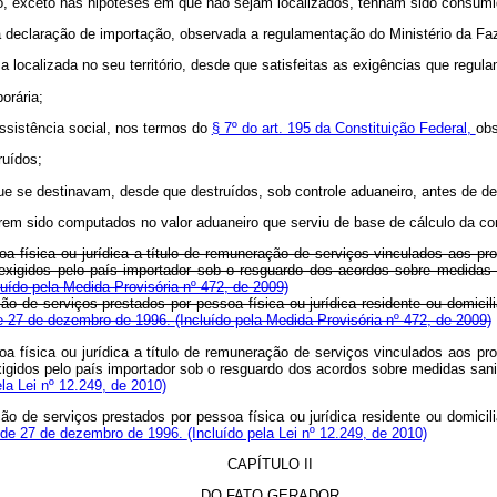
to, exceto nas hipóteses em que não sejam localizados, tenham sido consumi
 da declaração de importação, observada a regulamentação do Ministério da Fa
a localizada no seu território, desde que satisfeitas as exigências que regula
orária;
ssistência social, nos termos do
§ 7º do art. 195 da Constituição Federal,
obs
ruídos;
 que se destinavam, desde que destruídos, sob controle aduaneiro, antes de
verem sido computados no valor aduaneiro que serviu de base de cálculo da con
oa física ou jurídica a título de remuneração de serviços vinculados aos p
s exigidos pelo país importador sob o resguardo dos acordos sobre medidas 
luído pela Medida Provisória nº 472, de 2009)
ão de serviços prestados por pessoa física ou jurídica residente ou domici
de 27 de dezembro de 1996.
(Incluído pela Medida Provisória nº 472, de 2009)
oa física ou jurídica a título de remuneração de serviços vinculados aos p
exigidos pelo país importador sob o resguardo dos acordos sobre medidas sanit
ela Lei nº 12.249, de 2010)
ão de serviços prestados por pessoa física ou jurídica residente ou domici
, de 27 de dezembro de 1996.
(Incluído pela Lei nº 12.249, de 2010)
CAPÍTULO II
DO FATO GERADOR