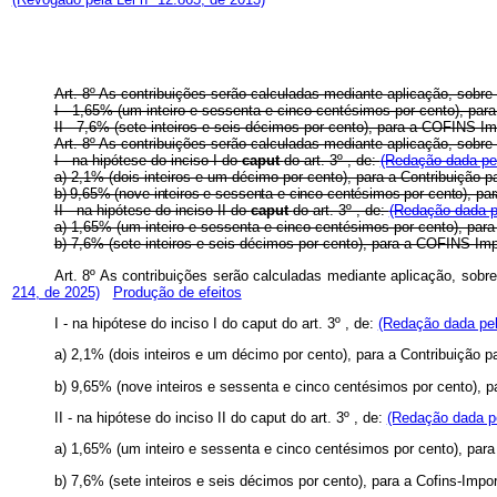
Art. 8º As contribuições serão calculadas mediante aplicação, sobre a
I - 1,65% (um inteiro e sessenta e cinco centésimos por cento), pa
II - 7,6% (sete inteiros e seis décimos por cento), para a COFINS-I
Art. 8º As contribuições serão calculadas mediante aplicação, sobre a
I - na hipótese do inciso I do
caput
do art. 3º , de:
(Redação dada pel
a) 2,1% (dois inteiros e um décimo por cento), para a Contribuição
b) 9,65% (nove inteiros e sessenta e cinco centésimos por cento), p
II - na hipótese do inciso II do
caput
do art. 3º , de:
(Redação dada p
a) 1,65% (um inteiro e sessenta e cinco centésimos por cento), pa
b) 7,6% (sete inteiros e seis décimos por cento), para a COFINS-Im
Art. 8º As contribuições serão calculadas mediante aplicação, sobre 
214, de 2025)
Produção de efeitos
I - na hipótese do inciso I do
caput
do art. 3º , de:
(Redação dada pel
a) 2,1% (dois inteiros e um décimo por cento), para a Contribuição
b) 9,65% (nove inteiros e sessenta e cinco centésimos por cento), p
II - na hipótese do inciso II do
caput
do art. 3º , de:
(Redação dada pe
a) 1,65% (um inteiro e sessenta e cinco centésimos por cento), par
b) 7,6% (sete inteiros e seis décimos por cento), para a Cofins-Impo