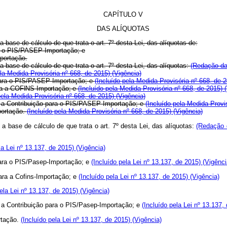
CAPÍTULO V
DAS ALÍQUOTAS
 base de cálculo de que trata o art. 7º desta Lei, das alíquotas de:
ra o PIS/PASEP-Importação; e
mportação.
 base de cálculo de que trata o art. 7º desta Lei, das alíquotas:
(Redação da
a Medida Provisória nº 668, de 2015)
(Vigência)
 para o PIS/PASEP-Importação; e
(Incluído pela Medida Provisória nº 668, de 
ara a COFINS-Importação; e
(Incluído pela Medida Provisória nº 668, de 2015)
ela Medida Provisória nº 668, de 2015)
(Vigência)
ra a Contribuição para o PIS/PASEP-Importação; e
(Incluído pela Medida Provi
portação.
(Incluído pela Medida Provisória nº 668, de 2015)
(Vigência)
a base de cálculo de que trata o art. 7º desta Lei, das alíquotas:
(Redação 
a Lei nº 13.137, de 2015)
(Vigência)
 para o PIS/Pasep-Importação; e
(Incluído pela Lei nº 13.137, de 2015)
(Vigênci
ara a Cofins-Importação; e
(Incluído pela Lei nº 13.137, de 2015)
(Vigência)
la Lei nº 13.137, de 2015)
(Vigência)
a a Contribuição para o PIS/Pasep-Importação; e
(Incluído pela Lei nº 13.137,
rtação.
(Incluído pela Lei nº 13.137, de 2015)
(Vigência)