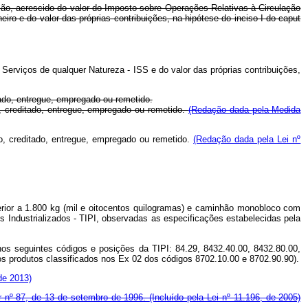
tação, acrescido do valor do Imposto sobre Operações Relativas à Circulação
o e do valor das próprias contribuições, na hipótese do inciso I do caput
 Serviços de qualquer Natureza - ISS e do valor das próprias contribuições,
tado, entregue, empregado ou remetido.
o, creditado, entregue, empregado ou remetido.
(Redação dada pela Medida
go, creditado, entregue, empregado ou remetido.
(Redação dada pela Lei nº
perior a 1.800 kg (mil e oitocentos quilogramas) e caminhão monobloco com
os Industrializados - TIPI, observadas as especificações estabelecidas pela
nos seguintes códigos e posições da TIPI: 84.29, 8432.40.00, 8432.80.00,
s produtos classificados nos Ex 02 dos códigos 8702.10.00 e 8702.90.90).
de 2013)
r nº 87, de 13 de setembro de 1996.
(Incluído pela Lei nº 11.196, de 2005)