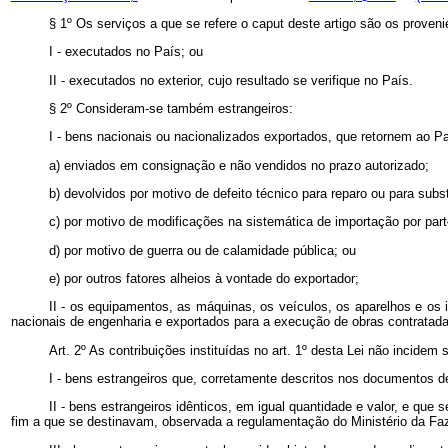
§ 1º Os serviços a que se refere o caput deste artigo são os proveni
I - executados no País; ou
II - executados no exterior, cujo resultado se verifique no País.
§ 2º Consideram-se também estrangeiros:
I - bens nacionais ou nacionalizados exportados, que retornem ao Pa
a) enviados em consignação e não vendidos no prazo autorizado;
b) devolvidos por motivo de defeito técnico para reparo ou para subst
c) por motivo de modificações na sistemática de importação por part
d) por motivo de guerra ou de calamidade pública; ou
e) por outros fatores alheios à vontade do exportador;
II - os equipamentos, as máquinas, os veículos, os aparelhos e os
nacionais de engenharia e exportados para a execução de obras contratadas
Art. 2º As contribuições instituídas no art. 1º desta Lei não incid
I - bens estrangeiros que, corretamente descritos nos documentos d
II - bens estrangeiros idênticos, em igual quantidade e valor, e qu
fim a que se destinavam, observada a regulamentação do Ministério da Fa