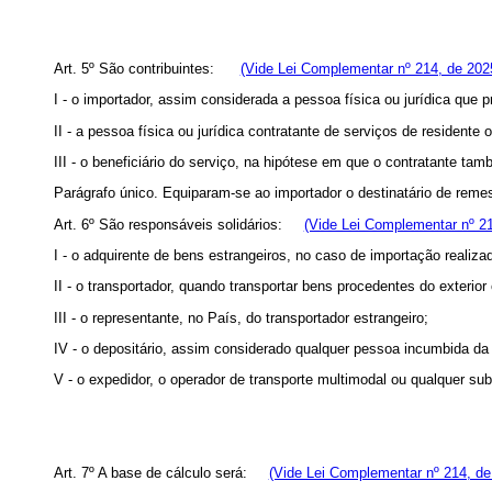
Art. 5º São contribuintes:
(Vide Lei Complementar nº 214, de 202
I - o importador, assim considerada a pessoa física ou jurídica que p
II - a pessoa física ou jurídica contratante de serviços de residente o
III - o beneficiário do serviço, na hipótese em que o contratante tam
Parágrafo único. Equiparam-se ao importador o destinatário de remes
Art. 6º São responsáveis solidários:
(Vide Lei Complementar nº 21
I - o adquirente de bens estrangeiros, no caso de importação realiza
II - o transportador, quando transportar bens procedentes do exterior
III - o representante, no País, do transportador estrangeiro;
IV - o depositário, assim considerado qualquer pessoa incumbida da
V - o expedidor, o operador de transporte multimodal ou qualquer sub
Art. 7º A base de cálculo será:
(Vide Lei Complementar nº 214, de