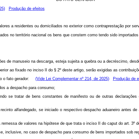
25)
Produção de efeitos
alores a residentes ou domiciliados no exterior como contraprestação por ser
trados no território nacional os bens que constem como tendo sido importados
ções de manuseio na descarga, esteja sujeita a quebra ou a decréscimo, desde
rior ao fixado no inciso II do § 2º deste artigo, serão exigidas as contribu
rido o fato gerador:
(Vide Lei Complementar nº 214, de 2025)
Produção de e
tidos a despacho para consumo;
uando se tratar de bens constantes de manifesto ou de outras declarações d
ecinto alfandegado, se iniciado o respectivo despacho aduaneiro antes de 
remessa de valores na hipótese de que trata o inciso II do caput do art. 3º d
ca-se, inclusive, no caso de despacho para consumo de bens importados sob r