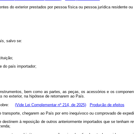
entes do exterior prestados por pessoa física ou pessoa jurídica residente ou 
ís, salvo se:
ituição;
e do país importador;
 instrumentos, bem como as partes, as peças, os acessórios e os component
 no exterior, na hipótese de retornarem ao País.
em sobre:
(Vide Lei Complementar nº 214, de 2025)
Produção de efeitos
e transporte, chegarem ao País por erro inequívoco ou comprovado de expediç
e se destinem à reposição de outros anteriormente importados que se tenham 
zenda;