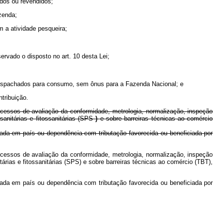
dos ou revendidos;
zenda;
m a atividade pesqueira;
ervado o disposto no art. 10 desta Lei;
 despachados para consumo, sem ônus para a Fazenda Nacional; e
tribuição.
rocessos de avaliação da conformidade, metrologia, normalização, inspeção
sanitárias e fitossanitárias (SPS
)
e sobre barreiras técnicas ao comércio
liada em país ou dependência com tributação favorecida ou beneficiada por
rocessos de avaliação da conformidade, metrologia, normalização, inspeção
árias e fitossanitárias (SPS) e sobre barreiras técnicas ao comércio (TBT),
liada em país ou dependência com tributação favorecida ou beneficiada por