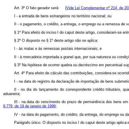
Art. 3º O fato gerador será:
(Vide Lei Complementar nº 214, de 20
I - a entrada de bens estrangeiros no território nacional; ou
II - o pagamento, o crédito, a entrega, o emprego ou a remessa de v
§ 1º Para efeito do inciso I do caput deste artigo, consideram-se en
§ 2º O disposto no § 1º deste artigo não se aplica:
I - às malas e às remessas postais internacionais; e
II - à mercadoria importada a granel que, por sua natureza ou condi
§ 3º Na hipótese de ocorrer quebra ou decréscimo em percentual supe
Art. 4º Para efeito de cálculo das contribuições, considera-se ocor
I - na data do registro da declaração de importação de bens subme
II - no dia do lançamento do correspondente crédito tributário, q
aduaneira;
III - na data do vencimento do prazo de permanência dos bens em r
9.779, de 19 de janeiro de 1999;
IV - na data do pagamento, do crédito, da entrega, do emprego ou da 
Parágrafo único. O disposto no inciso I do caput deste artigo apli