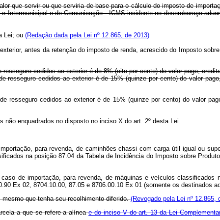
 valor que servir ou que serviria de base para o cálculo do imposto de impor
 e Intermunicipal e de Comunicação - ICMS incidente no desembaraço aduaneir
a Lei; ou
(Redação dada pela Lei nº 12.865, de 2013)
 exterior, antes da retenção do imposto de renda, acrescido do Imposto sobre
e resseguro cedidos ao exterior é de 8% (oito por cento) do valor pago, credi
 de resseguro cedidos ao exterior é de 15% (quinze por cento) do valor pag
 de resseguro cedidos ao exterior é de 15% (quinze por cento) do valor pa
s não enquadrados no disposto no inciso X do art. 2º desta Lei.
e importação, para revenda, de caminhões chassi com carga útil igual ou su
assificados na posição 87.04 da Tabela de Incidência do Imposto sobre Produt
o caso de importação, para revenda, de máquinas e veículos classificados 
0.90 Ex 02, 8704.10.00, 87.05 e 8706.00.10 Ex 01 (somente os destinados ao
, mesmo que tenha seu recolhimento diferido.
(Revogado pela Lei nº 12.865, 
arcela a que se refere a alínea
e do inciso V do art. 13 da Lei Complementa