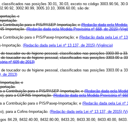
 classificados nas posições 30.01, 30.03, exceto no código 3003.90.56, 30.0
02.90.92, 3002.90.99, 3005.10.10, 3006.60.00, são de:
mportação; e
Importação.
ra a Contribuição para o PIS/PASEP-Importação; e
(Redação dada pela Medida 
FINS-Importação.
(Redação dada pela Medida Provisória nº 668, de 2015)
(Vigê
ra a Contribuição para o PIS/Pasep-Importação; e
(Redação dada pela Lei nº 13
ns-Importação.
(Redação dada pela Lei nº 13.137, de 2015)
(Vigência)
 de toucador ou de higiene pessoal, classificados nas posições 3303.00 a 33
, de toucador ou de higiene pessoal, classificados nas posições 3303.00 a 3
ória nº 609,de 2013)
, de toucador ou de higiene pessoal, classificados nas posições 3303.00 a 3
, de 2013)
-Importação; e
mportação.
para a Contribuição para o PIS/PASEP-Importação; e
(Redação dada pela Medid
ento), para a COFINS-Importação.
(Redação dada pela Medida Provisória nº 66
ara a Contribuição para o PIS/Pasep-Importação; e
(Redação dada pela Lei nº 
to), para a Cofins-Importação.
(Redação dada pela Lei nº 13.137, de 2015)
(V
igos 84.29, 8432.40.00, 8432.80.00, 8433.20, 8433.30.00, 8433.40.00, 8433