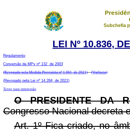
Presidên
Subchefia p
LEI Nº 10.836, 
Regulamento
Conversão da MPv nº 132, de 2003
(Revogado pela Medida Provisória nº 1.061, de 2021)
(Vigência)
(Revogado pela Lei nº 14.284, de 2021)
Texto para impressão
O PRESIDENTE DA R
Congresso Nacional decreta e
Art. 1º Fica criado, no âm