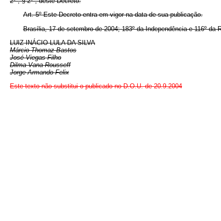
2º , § 2º , deste Decreto.
Art. 5º Este Decreto entra em vigor na data de sua publicação.
Brasília, 17 de setembro de 2004; 183º
da Independência e 116º
da R
LUIZ INÁCIO LULA DA SILVA
Márcio Thomaz Bastos
José Viegas Filho
Dilma Vana Rousseff
Jorge Armando Felix
Este texto não substitui o publicado no D.O.U. de 20.9.2004