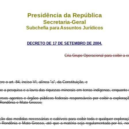
Presidência da República
Secretaria-Geral
Subchefia para Assuntos Jurídicos
DECRETO DE 17 DE SETEMBRO DE 2004.
Cria Grupo Operacional para coibir a e
re o art. 84, inciso VI, alínea "a", da Constituição, e
íbe a pesquisa e a lavra das riquezas minerais em terras indígenas, enquanto
rsos agentes e órgãos públicos federais responsáveis por coibir a exploraç
e Rondônia e Mato Grosso;
adoção das medidas necessárias e cabíveis para coibir toda e qualquer explor
e Rondônia e Mato Grosso, até que a matéria seja regulamentada por lei, n