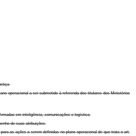
stiça.
no operacional a ser submetido à referenda dos titulares dos Ministérios
Armadas em inteligência, comunicações e logística.
penho de suas atribuições.
para as ações a serem definidas no plano operacional de que trata o art.