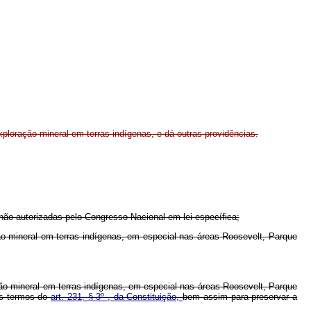
xploração mineral em terras indígenas, e dá outras providências.
 não autorizadas pelo Congresso Nacional em lei específica;
ão mineral em terras indígenas, em especial nas áreas Roosevelt, Parque
ação mineral em terras indígenas, em especial nas áreas Roosevelt, Parque
os termos do
art. 231, § 3º , da Constituição,
bem assim para preservar a