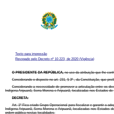
Texto para impressão
Revogado pelo Decreto nº 10.223, de 2020
(Vigência)
O PRESIDENTE DA REPÚBLICA,
no uso da atribuição que lhe confe
Considerando o disposto no art. 231, § 3º , da Constituição, que pro
Considerando a necessidade de promover a articulação entre os dive
Indígena Aripuanã, Serra Morena e Aripuanã, localizadas nos Estados d
DECRETA:
Art. 1º Fica criado Grupo Operacional para fiscalizar e garantir a 
Indígena Aripuanã, Serra Morena e Aripuanã, localizadas nos Estados d
ordem pública nestas localidades.