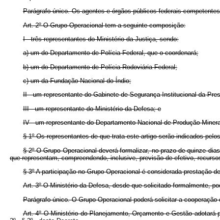
Parágrafo único. Os agentes e órgãos públicos federais competentes
Art. 2º O Grupo Operacional tem a seguinte composição:
I - três representantes do Ministério da Justiça, sendo:
a) um do Departamento de Polícia Federal, que o coordenará;
b) um do Departamento de Polícia Rodoviária Federal;
c) um da Fundação Nacional do Índio;
II - um representante do Gabinete de Segurança Institucional da Pre
III - um representante do Ministério da Defesa; e
IV - um representante do Departamento Nacional de Produção Mineral
§ 1º Os representantes de que trata este artigo serão indicados pelo
§ 2º O Grupo Operacional deverá formalizar, no prazo de quinze dia
que representam, compreendendo, inclusive, previsão de efetivo, recurso
§ 3º A participação no Grupo Operacional é considerada prestação de
Art. 3º
O Ministério da Defesa, desde que solicitado formalmente, p
Parágrafo único. O Grupo Operacional poderá solicitar a cooperação 
Art. 4º O Ministério do Planejamento, Orçamento e Gestão adotará pr