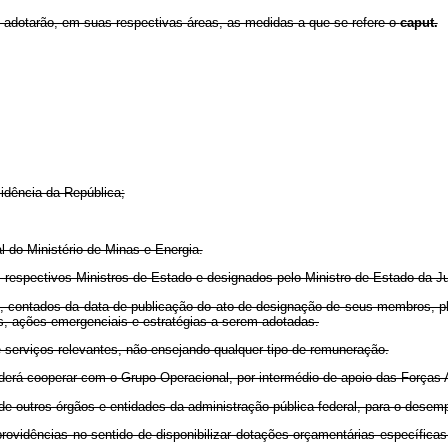
 adotarão, em suas respectivas áreas, as medidas a que se refere o
caput.
sidência da República;
 do Ministério de Minas e Energia.
s respectivos Ministros de Estado e designados pelo Ministro de Estado da Ju
s, contados da data de publicação do ato de designação de seus membros, pla
s, ações emergenciais e estratégias a serem adotadas.
 serviços relevantes, não ensejando qualquer tipo de remuneração.
oderá cooperar com o Grupo Operacional, por intermédio de apoio das Forças 
de outros órgãos e entidades da administração pública federal, para o desem
ovidências no sentido de disponibilizar dotações orçamentárias específicas 