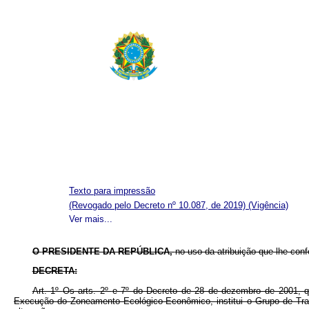
Texto para impressão
(Revogado pelo Decreto nº 10.087, de 2019)
(Vigência)
Ver mais...
O
PRESIDENTE DA REPÚBLICA,
no uso da atribuição que lhe confe
DECRETA:
Art. 1º
Os arts. 2º
e 7º do Decreto de 28 de dezembro de 2001, q
Execução do Zoneamento Ecológico-Econômico, institui o Grupo de Tr