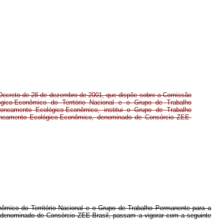
 Decreto de 28 de dezembro de 2001, que dispõe sobre a Comissão
gico-Econômico do Terrtório Nacional e o Grupo de Trabalho
neamento Ecológico-Econômico, institui o Grupo de Trabalho
neamento Ecológico-Econômico, denominado de Consórcio ZEE-
mico do Território Nacional e o Grupo de Trabalho Permanente para a
denominado de Consórcio ZEE-Brasil, passam a vigorar com a seguinte