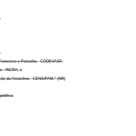
.
.
Francisco e Parnaíba - CODEVASF;
ia - INCRA; e
teção da Amazônia - CENSIPAM." (NR)
pública.