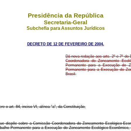
Presidência da República
Secretaria-Geral
Subchefia para Assuntos Jurídicos
DECRETO DE 12 DE FEVEREIRO DE 2004.
Dá nova redação aos arts. 2º e 7º do
Coordenadora do Zoneamento Ecoló
Permanente para a Execução do Zo
Permanente para a Execução do Zo
Brasil.
re o art. 84, inciso VI, alínea "a", da Constituição,
ue dispõe sobre a Comissão Coordenadora do Zoneamento Ecológico-Econô
abalho Permanente para a Execução do Zoneamento Ecológico-Econômico, 