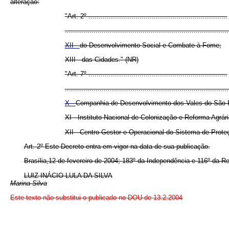
alteração:
"Art. 2º ....................................................................
................................................................................
XII -
do Desenvolvimento Social e Combate à Fome;
XIII - das Cidades." (NR)
"Art. 7º ....................................................................
................................................................................
X -
Companhia de Desenvolvimento dos Vales do São 
XI - Instituto Nacional de Colonização e Reforma Agrár
XII - Centro Gestor e Operacional do Sistema de Pro
Art. 2º
Este Decreto entra em vigor na data de sua publicação.
Brasília,12 de fevereiro de 2004; 183º
da Independência e 116º
da Re
LUIZ INÁCIO LULA DA SILVA
Marina Silva
Este texto não substitui o publicado no DOU de 13.2.2004