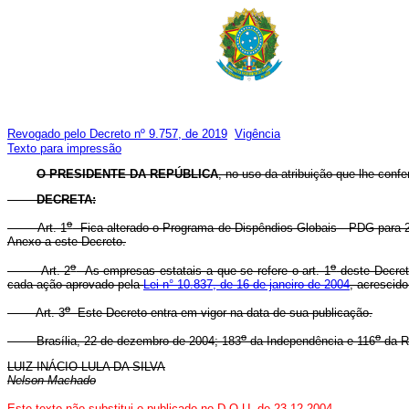
Revogado pelo Decreto nº 9.757, de 2019
Vigência
Texto para impressão
O PRESIDENTE DA REPÚBLICA
, no uso da atribuição que lhe confer
DECRETA:
o
Art. 1
Fica alterado o Programa de Dispêndios Globais - PDG para 2
Anexo a este Decreto.
o
o
Art. 2
As empresas estatais a que se refere o art. 1
deste Decreto
cada ação aprovado pela
Lei n° 10.837, de 16 de janeiro de 2004
, acrescid
o
Art. 3
Este Decreto entra em vigor na data de sua publicação.
o
o
Brasília, 22 de dezembro de 2004; 183
da Independência e 116
da R
LUIZ INÁCIO LULA DA SILVA
Nelson Machado
Este texto não substitui o publicado no D.O.U. de 23.12.2004