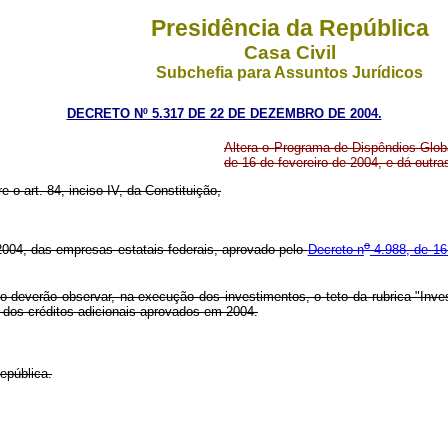
Presidência da República
Casa Civil
Subchefia para Assuntos Jurídicos
DECRETO Nº 5.317 DE 22 DE DEZEMBRO DE 2004.
Altera o Programa de Dispêndios Glob
de 16 de fevereiro de 2004, e dá outra
e o art. 84, inciso IV, da Constituição,
o
004, das empresas estatais federais, aprovado pelo
Decreto n
4.988, de 16
 deverão observar, na execução dos investimentos, o teto da rubrica "Inve
o dos créditos adicionais aprovados em 2004.
epública.