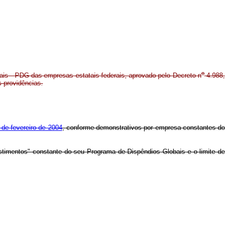
o
ais - PDG das empresas estatais federais, aprovado pelo Decreto n
4.988,
s providências.
 de fevereiro de 2004
, conforme demonstrativos por empresa constantes do
stimentos" constante do seu Programa de Dispêndios Globais e o limite de