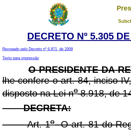
Pres
Subch
DECRETO Nº 5.305 DE
Revogado pelo Decreto nº 6.871, de 2009
Texto para impressão
O PRESIDENTE DA R
lhe confere o art. 84, inciso I
o
disposto na Lei n
8.918, de 14
DECRETA:
o
Art. 1
O art. 81 do Reg