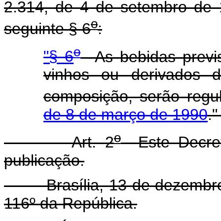
2.314, de 4 de setembro de 
o
seguinte § 6
:
o
"§ 6
As bebidas previs
vinhos ou derivados
composição, serão regu
de 8 de março de 1990
.
o
Art. 2
Este Decret
publicação.
Brasília, 13 de dezembro d
116º da República.