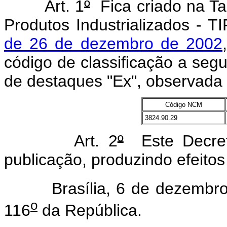
Art. 1
º
Fica criado na Ta
Produtos Industrializados - T
de 26 de dezembro de 2002
código de classificação a segu
de destaques "Ex", observada a
Código NCM
3824.90.29
Art. 2
º
Este Decret
publicação, produzindo efeitos 
Brasília, 6 de dezembro 
o
116
da República.